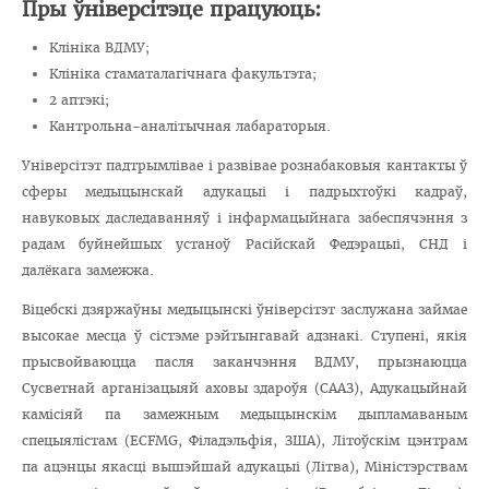
Пры ўніверсітэце працуюць:
Клініка ВДМУ;
Клініка стаматалагічнага факультэта;
2 аптэкі;
Кантрольна-аналітычная лабараторыя.
Універсітэт падтрымлівае і развівае рознабаковыя кантакты ў
сферы медыцынскай адукацыі і падрыхтоўкі кадраў,
навуковых даследаванняў і інфармацыйнага забеспячэння з
радам буйнейшых устаноў Расійскай Федэрацыі, СНД і
далёкага замежжа.
Віцебскі дзяржаўны медыцынскі ўніверсітэт заслужана займае
высокае месца ў сістэме рэйтынгавай адзнакі. Ступені, якія
прысвойваюцца пасля заканчэння ВДМУ, прызнаюцца
Сусветнай арганізацыяй аховы здароўя (СААЗ), Адукацыйнай
камісіяй па замежным медыцынскім дыпламаваным
спецыялістам (ECFMG, Філадэльфія, ЗША), Літоўскім цэнтрам
па ацэнцы якасці вышэйшай адукацыі (Літва), Міністэрствам