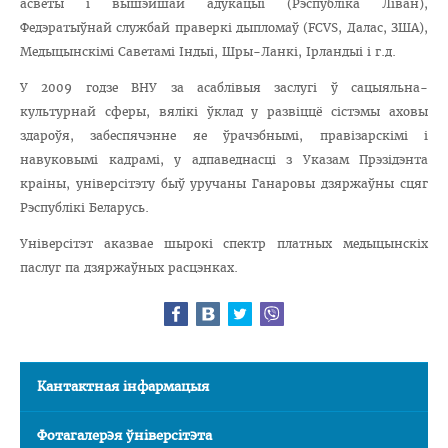
асветы і вышэйшай адукацыі (Рэспубліка Ліван),
Федэратыўнай службай праверкі дыпломаў (FCVS, Далас, ЗША),
Медыцынскімі Саветамі Індыі, Шры-Ланкі, Ірландыі і г.д.
У 2009 годзе ВНУ за асаблівыя заслугі ў сацыяльна-
культурнай сферы, вялікі ўклад у развіццё сістэмы аховы
здароўя, забеспячэнне яе ўрачэбнымі, правізарскімі і
навуковымі кадрамі, у адпаведнасці з Указам Прэзідэнта
краіны, універсітэту быў уручаны Ганаровы дзяржаўны сцяг
Рэспублікі Беларусь.
Універсітэт аказвае шырокі спектр платных медыцынскіх
паслуг па дзяржаўных расцэнках.
Кантактная інфармацыя
Фотагалерэя ўніверсітэта