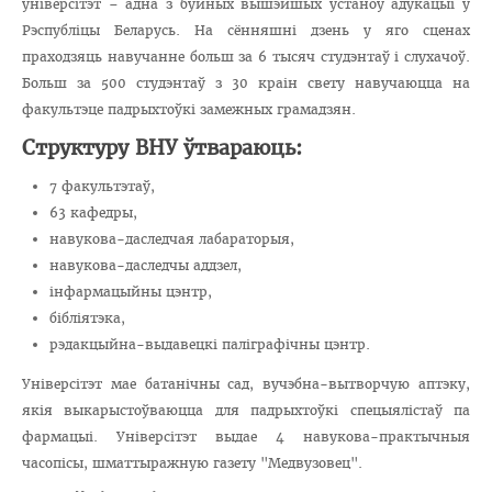
ўніверсітэт – адна з буйных вышэйшых устаноў адукацыі ў
Рэспубліцы Беларусь. На сённяшні дзень у яго сценах
праходзяць навучанне больш за 6 тысяч студэнтаў і слухачоў.
Больш за 500 студэнтаў з 30 краін свету навучаюцца на
факультэце падрыхтоўкі замежных грамадзян.
Структуру ВНУ ўтвараюць:
7 факультэтаў,
63 кафедры,
навукова-даследчая лабараторыя,
навукова-даследчы аддзел,
інфармацыйны цэнтр,
бібліятэка,
рэдакцыйна-выдавецкі паліграфічны цэнтр.
Універсітэт мае батанічны сад, вучэбна-вытворчую аптэку,
якія выкарыстоўваюцца для падрыхтоўкі спецыялістаў па
фармацыі. Універсітэт выдае 4 навукова-практычныя
часопісы, шматтыражную газету "Медвузовец".