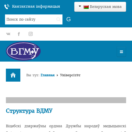
Кантактная інфармацыя
Беларуская мова
Шукаць...
G
gp
fb
tt
УНІВЕРСІТЭТ
Вы тут:
Главная
Універсітэт
ФАКУЛЬТЭТЫ
Структура ВДМУ
Віцебскі дзяржаўны ордэна Дружбы народаў медыцынскі