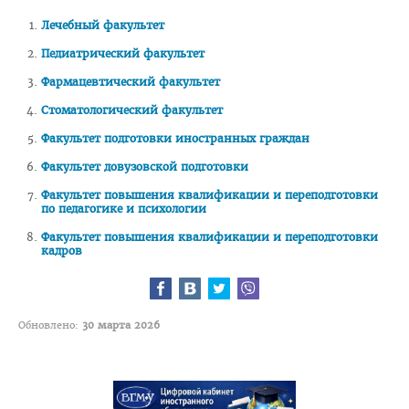
Лечебный факультет
Педиатрический факультет
Педиатрический факультет
Фармацевтический
Фармацевтический факультет
Стоматологический
Стоматологический факультет
Подготовки иностранных граждан
Факультет подготовки иностранных граждан
Довузовской подготовки
Факультет довузовской подготовки
ФПКиП по педагогике и психологии
Факультет повышения квалификации и переподготовки
по педагогике и психологии
Повышения квалификации и переподготовки кадров
Факультет повышения квалификации и переподготовки
кадров
Кафедры
Подразделения
Система менеджмента качества
Обновлено:
30 марта 2026
Идеологическая и воспитательная работа в вузе
Герои Беларуси