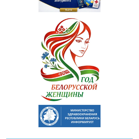
Отдел по идеологической и воспитательной работе
Студенческий клуб
Спортивный клуб
Cоциально-педагогическая и психологическая служба
Кураторы
Совет волонтеров
2025 год — Год благоустройства
Год качества
Год мира и созидания
Великая Победа
Год исторической памяти
Я - грамадзянiн Беларусi
Единый день голосования