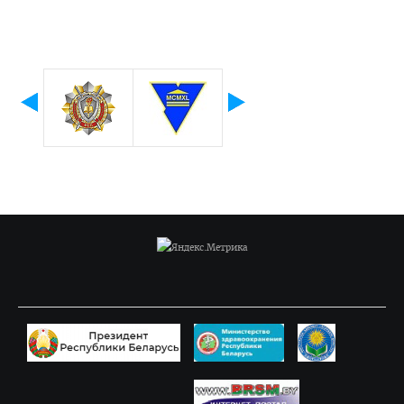
Приемная комиссия
Вступительная кампания
Университетские олимпиады
Приказ о зачислении победителей
Положение об олимпиадах
Квоты для зачисления
Приказ о результатах
Алгоритм подачи документов для победителей
университетских олимпиад
Архив проходных баллов
Общежитие
Заочная форма обучения
Для иностранных граждан