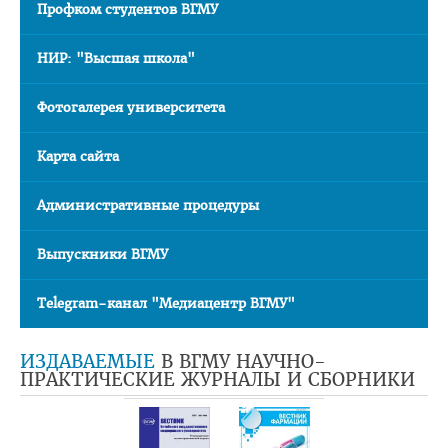
Профком студентов ВГМУ
Расписание
Стоимость обучения
НИР: "Высшая школа"
Документы
Фотогалерея университета
Адрес
Карта сайта
Для иностранных граждан
Личный кабинет абитуриента
Административные процедуры
Сроки вступительной кампании 2026
Выпускники ВГМУ
План приема в ВГМУ 2026
Количество поданных заявлений и конкурс 2026
Telegram-канал "Медиацентр ВГМУ"
Порядок приема в ВГМУ 2026
ИЗДАВАЕМЫЕ
В ВГМУ НАУЧНО-
Нормативная документация
ПРАКТИЧЕСКИЕ ЖУРНАЛЫ И СБОРНИКИ
Целевая подготовка
Общая информация