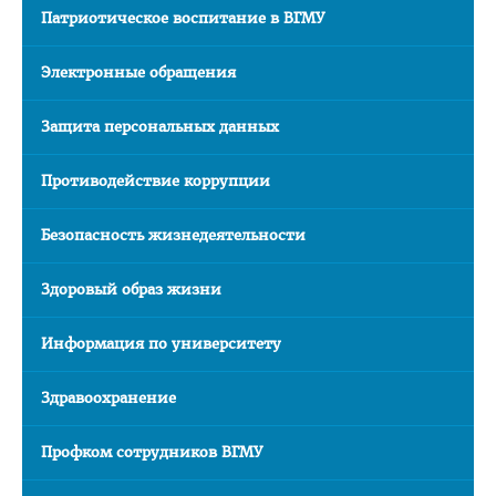
Патриотическое воспитание в ВГМУ
Медаль «За трудовые заслуги»
Почётная грамота Национального собрания РБ
Электронные обращения
Почётная грамота Совета Министров РБ
Защита персональных данных
Благодарность Президента РБ
Почётная грамота Администрации Президента РБ
Противодействие коррупции
Заслуженный работник образования РБ
Безопасность жизнедеятельности
Благодарность Председателя Палаты представителей
Национального собрания РБ
Здоровый образ жизни
Благодарность Администрации Президента РБ
Информация по университету
Благодарность Премьер-министра РБ
Здравоохранение
АБИТУРИЕНТУ
Факультет довузовской подготовки
Профком сотрудников ВГМУ
Порядок приема на ФДП 2026