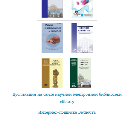
План приема на целевые места
Пункты оформления и выдачи договоров о целевой
подготовке-2026
Заказчик: Министерство здравоохранения
Заказчик: организации спорта
Заказчик: Государственный комитет судебных экспертиз
Заказчик: организации системы труда и соцзащиты
Заказчик: БелЛекоЦентр
Памятка абитуриенту 2026
Публикация на сайте научной электронной библиотеки
Алгоритм подачи документов для целевиков
elibrary
Вступительный экзамен
Интернет-подписка Белпочта
Карта целевика
"Горячая линия" по целевой подготовке