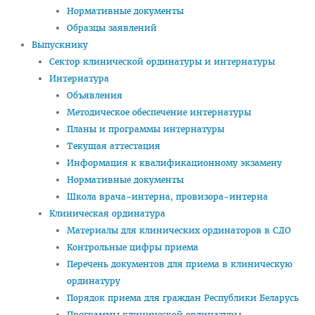
Нормативные документы
Приемная комиссия
Образцы заявлений
Вступительная кампания
Выпускнику
Сектор клинической ординатуры и интернатуры
Университетские олимпиады
Интернатура
Приказ о зачислении победителей
Объявления
Методическое обеспечение интернатуры
Положение об олимпиадах
Планы и программы интернатуры
Квоты для зачисления
Текущая аттестация
Информация к квалификационному экзамену
Приказ о результатах
Нормативные документы
Алгоритм подачи документов для победителей
Школа врача-интерна, провизора-интерна
университетских олимпиад
Клиническая ординатура
Материалы для клинических ординаторов в СДО
Архив проходных баллов
Контрольные цифры приема
Общежитие
Перечень документов для приема в клиническую
Заочная форма обучения
ординатуру
Порядок приема для граждан Республики Беларусь
Для иностранных граждан
Программы клинической ординатуры