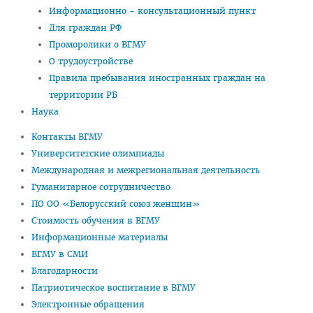
Объявления
Информационно - консультационный пункт
Для граждан РФ
Методическое обеспечение интернатуры
Проморолики о ВГМУ
Планы и программы интернатуры
О трудоустройстве
Правила пребывания иностранных граждан на
Текущая аттестация
территории РБ
Информация к квалификационному экзамену
Наука
Нормативные документы
Контакты ВГМУ
Университетские олимпиады
Школа врача-интерна, провизора-интерна
Международная и межрегиональная деятельность
Клиническая ординатура
Гуманитарное сотрудничество
Материалы для клинических ординаторов в СДО
ПО ОО «Белорусский союз женщин»
Стоимость обучения в ВГМУ
Контрольные цифры приема
Информационные материалы
Перечень документов для приема в клиническую
ВГМУ в СМИ
ординатуру
Благодарности
Патриотическое воспитание в ВГМУ
Порядок приема для граждан Республики Беларусь
Электронные обращения