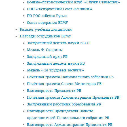
Военно-патриотический Клуб «Служу Отечеству»
Навстречу референдуму
ПОО «Белорусский Союз Женщин»
Год народного единства
ПО РОО «Белая Русь»
Совет ветеранов ВГМУ
Стратегия: Молодежь Беларуси - 20.30
Каталог учебных дисциплин
Военно-патриотический Клуб «Служу Отечеству»
Награды сотрудников ВГМУ
Заслуженный деятель науки БССР
ПОО «Белорусский Союз Женщин»
Медаль Ф. Скорины
ПО РОО «Белая Русь»
Заслуженный врач РБ
Совет ветеранов ВГМУ
Заслуженный деятель науки РБ
Медаль «За трудовые заслуги»
Каталог учебных дисциплин
Почётная грамота Национального собрания РБ
Награды сотрудников ВГМУ
Почётная грамота Совета Министров РБ
Благодарность Президента РБ
Заслуженный деятель науки БССР
Почётная грамота Администрации Президента РБ
Медаль Ф. Скорины
Заслуженный работник образования РБ
Благодарность Председателя Палаты
Заслуженный врач РБ
представителей Национального собрания РБ
Заслуженный деятель науки РБ
Благодарность Администрации Президента РБ