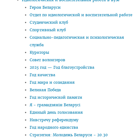
Отдел по идеологической и воспитательной работе
Герои Беларуси
Студенческий клуб
Отдел по идеологической и воспитательной работе
Студенческий клуб
Спортивный клуб
Спортивный клуб
Cоциально-педагогическая и психологическая служба
Cоциально-педагогическая и психологическая
служба
Кураторы
Кураторы
Совет волонтеров
Совет волонтеров
2025 год — Год благоустройства
2025 год — Год благоустройства
Год качества
Год качества
Год мира и созидания
Год мира и созидания
Великая Победа
Год исторической памяти
Великая Победа
Я - грамадзянiн Беларусi
Год исторической памяти
Единый день голосования
Навстречу референдуму
Я - грамадзянiн Беларусi
Год народного единства
Единый день голосования
Стратегия: Молодежь Беларуси - 20.30