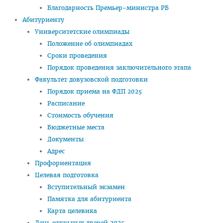
Благодарность Премьер-министра РБ
Медаль «За трудовые заслуги»
Абитуриенту
Почётная грамота Национального собрания РБ
Университетские олимпиады
Положение об олимпиадах
Почётная грамота Совета Министров РБ
Сроки проведения
Благодарность Президента РБ
Порядок проведения заключительного этапа
Почётная грамота Администрации Президента РБ
Факультет довузовской подготовки
Порядок приема на ФДП 2025
Заслуженный работник образования РБ
Расписание
Благодарность Председателя Палаты представителей
Стоимость обучения
Национального собрания РБ
Бюджетные места
Документы
Благодарность Администрации Президента РБ
Адрес
Благодарность Премьер-министра РБ
Профориентация
Целевая подготовка
АБИТУРИЕНТУ
Вступительный экзамен
Факультет довузовской подготовки
Памятка для абитуриента
Карта целевика
Порядок приема на ФДП 2026
День открытых дверей 2025