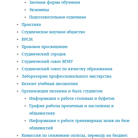
Заочная форма обучения
План приема на целевые места
Экзамены
Подготовительное отделение
Пункты оформления и выдачи договоров о целевой
Практика
подготовке-2026
Студенческое научное общество
Заказчик: Министерство здравоохранения
БРСМ
Правовое просвещение
Заказчик: организации спорта
Студенческий городок
Заказчик: Государственный комитет судебных экспертиз
Студенческий совет ВГМУ
Студенческий совет по качеству образования
Заказчик: организации системы труда и соцзащиты
Лаборатории профессионального мастерства
Заказчик: БелЛекоЦентр
Каталог учебных дисциплин
Организация питания и быта студентов
Памятка абитуриенту 2026
Информация о работе столовых и буфетов
Алгоритм подачи документов для целевиков
График работы прачечных и кастелянш в
Вступительный экзамен
общежитиях
Информация о работе тренажерных залов на базе
Карта целевика
общежитий
"Горячая линия" по целевой подготовке
Комиссия по снижению оплаты, переводу на бюджет