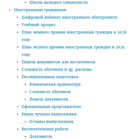
Школа молодого специалиста
Иностранным гражданам
Правовое просвещение
Цифровой кабинет иностранного абитуриента
Студенческий городок
Учебный процесс
Студенческий совет ВГМУ
План зимнего приема иностранных граждан в 2026
году
Студенческий совет по качеству образования
План летнего приема иностранных граждан в 2025
Лаборатории профессионального мастерства
году
Подача документов для поступления
Каталог учебных дисциплин
Стоимость обучения и др. расходы
Комиссия по снижению оплаты, переводу на бюджет
Последипломная подготовка
Клиническая ординатура
Нормативные документы
Стоимость обучения
Образцы заявлений
Подача документов
Официальные представители
ВЫПУСКНИКУ
Наши лучшие выпускники
Сектор клинической ординатуры и интернатуры
Отзывы выпускников
Воспитательная работа
Интернатура
Документы