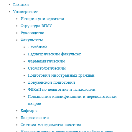
Главная
Педиатрический факультет
Университет
История университета
Фармацевтический
Структура ВГМУ
Стоматологический
Руководство
Факультеты
Подготовки иностранных граждан
Лечебный
Довузовской подготовки
Педиатрический факультет
Фармацевтический
ФПКиП по педагогике и психологии
Стоматологический
Повышения квалификации и переподготовки кадров
Подготовки иностранных граждан
Кафедры
Довузовской подготовки
ФПКиП по педагогике и психологии
Подразделения
Повышения квалификации и переподготовки
Система менеджмента качества
кадров
Кафедры
Идеологическая и воспитательная работа в вузе
Подразделения
Герои Беларуси
Система менеджмента качества
Идеологическая и воспитательная работа в вузе