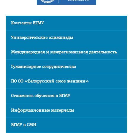
Последипломная подготовка
Клиническая ординатура
Контакты ВГМУ
Стоимость обучения
Подача документов
Университетские олимпиады
Информация для рекрутинговых компаний
Международная и межрегиональная деятельность
Официальные представители
Гуманитарное сотрудничество
Наши лучшие выпускники
Отзывы выпускников
ПО ОО «Белорусский союз женщин»
Воспитательная работа
Стоимость обучения в ВГМУ
Документы
Информационно - консультационный пункт
Информационные материалы
Для граждан РФ
ВГМУ в СМИ
Проморолики о ВГМУ