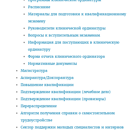
Часто задаваемые вопросы 2025
Расписание
Материалы для подготовки к квалификационному
Стоимость обучения в ВГМУ
экзамену
Профориентация
Руководители клинической ординатуры
Вопросы к вступительным экзаменам
СТУДЕНТУ
Информация для поступающих в клиническую
Первокурснику
ординатуру
Форма отчета клинического ординатора
Расписание
Нормативные документы
Дневная форма обучения
Магистратура
Аспирантура/Докторантура
Заочная форма обучения
Повышение квалификации
Экзамены
Подтверждение квалификации (лечебное дело)
Подтверждение квалификации (провизоры)
Подготовительное отделение
Перераспределение
Практика
Алгоритм получения справки о самостоятельном
трудоустройстве
Студенческое научное общество
Сектор поддержки молодых специалистов и интернов
БРСМ