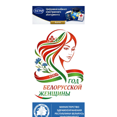
Подтверждение квалификации (провизоры)
Подтверждение квалификации (стоматология)
Перераспределение
Алгоритм получения справки о самостоятельном
трудоустройстве
Сектор поддержки молодых специалистов и интернов
Школа молодого специалиста
ИНОСТРАННЫМ ГРАЖДАНАМ
Цифровой кабинет иностранного абитуриента
Учебный процесс
План летнего приема иностранных граждан в 2026 году
Подача документов для поступления
Стоимость обучения и др. расходы