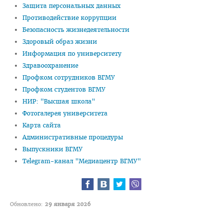
Программы клинической ординатуры
Защита персональных данных
Противодействие коррупции
Расписание
Безопасность жизнедеятельности
Материалы для подготовки к квалификационному экзамену
Здоровый образ жизни
Информация по университету
Руководители клинической ординатуры
Здравоохранение
Вопросы к вступительным экзаменам
Профком сотрудников ВГМУ
Профком студентов ВГМУ
Информация для поступающих в клиническую ординатуру
НИР: "Высшая школа"
Форма отчета клинического ординатора
Фотогалерея университета
Карта сайта
Нормативные документы
Административные процедуры
Магистратура
Выпускники ВГМУ
Аспирантура/Докторантура
Telegram-канал "Медиацентр ВГМУ"
Повышение квалификации
Подтверждение квалификации (лечебное дело)
Обновлено:
29 января 2026
Подтверждение квалификации (педиатрия)