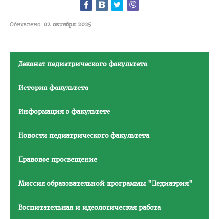
Отдел по идеологической и воспитательной работе
Студенческий клуб
Обновлено:
02 октября 2025
Спортивный клуб
Cоциально-педагогическая и психологическая служба
Деканат педиатрического факультета
Кураторы
История факультета
Совет волонтеров
2025 год — Год благоустройства
Информация о факультете
Год качества
Новости педиатрического факультета
Год мира и созидания
Великая Победа
Правовое просвещение
Год исторической памяти
Миссия образовательной программы "Педиатрия"
Я - грамадзянiн Беларусi
Воспитательная и идеологическая работа
Единый день голосования