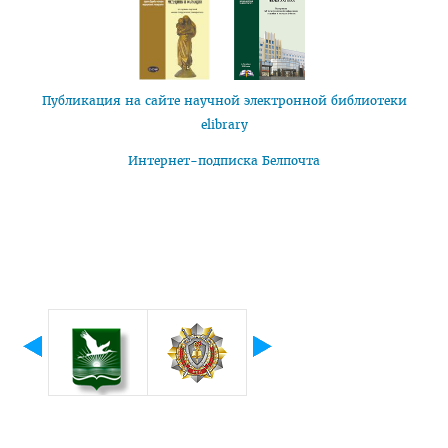
Часто задаваемые вопросы 2025
Стоимость обучения в ВГМУ
Профориентация
Публикация на сайте научной электронной библиотеки
elibrary
СТУДЕНТУ
Интернет-подписка Белпочта
Первокурснику
Расписание
Дневная форма обучения
Заочная форма обучения
Экзамены
Подготовительное отделение
Практика
Студенческое научное общество
БРСМ