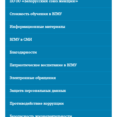
ПО ОО «Белорусский союз женщин»
Расписание
Стоимость обучения в ВГМУ
Стоимость обучения
Документы
Информационные материалы
Адрес
ВГМУ в СМИ
Для иностранных граждан
Личный кабинет абитуриента
Благодарности
Сроки вступительной кампании 2026
Патриотическое воспитание в ВГМУ
План приема в ВГМУ 2026
Электронные обращения
Количество поданных заявлений и конкурс 2026
Порядок приема в ВГМУ 2026
Защита персональных данных
Нормативная документация
Противодействие коррупции
Целевая подготовка
Общая информация
Безопасность жизнедеятельности