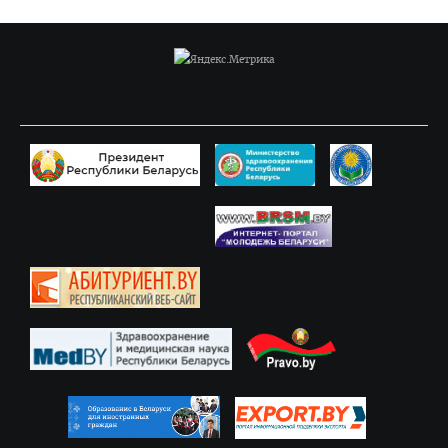
Правовое просвещение
Студенческий городок
Студенческий совет ВГМУ
Студенческий совет по качеству образования
Лаборатории профессионального мастерства
Каталог учебных дисциплин
Комиссия по снижению оплаты, переводу на бюджет
Нормативные документы
Образцы заявлений
ВЫПУСКНИКУ
Сектор клинической ординатуры и интернатуры
Интернатура