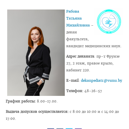
Педиатрический факультет
Рябова
Татьяна
Фармацевтический
Михайловна
–
Стоматологический
декан
факультета,
Подготовки иностранных граждан
кандидат медицинских наук.
Довузовской подготовки
Адрес деканата
: пр-т Фрунзе
ФПКиП по педагогике и психологии
27, 2 этаж, правое крыло,
Повышения квалификации и переподготовки кадров
кабинет 220.
Кафедры
E-mail
:
dekanpediatr@vsmu.by
Подразделения
Телефон:
48-26-57
Система менеджмента качества
График работы:
8.00-17.00.
Идеологическая и воспитательная работа в вузе
Выдача допусков осуществляется:
с 8:00 до 10:00 и с 14:00 до
17:00.
Герои Беларуси