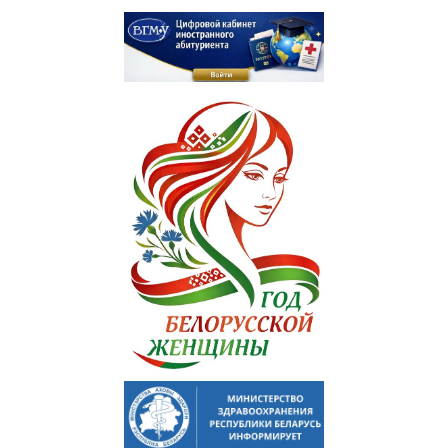
Медаль «За трудовые заслуги»
Почётная грамота Национального собрания РБ
Почётная грамота Совета Министров РБ
Благодарность Президента РБ
Почётная грамота Администрации Президента РБ
Заслуженный работник образования РБ
Благодарность Председателя Палаты представителей
Национального собрания РБ
Благодарность Администрации Президента РБ
Благодарность Премьер-министра РБ
АБИТУРИЕНТУ
Факультет довузовской подготовки
Порядок приема на ФДП 2026