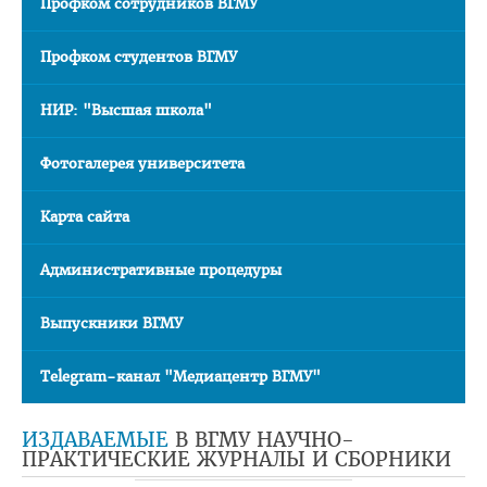
Профком сотрудников ВГМУ
"Горячая линия" по целевой подготовке
Профком студентов ВГМУ
Приемная комиссия
Вступительная кампания
НИР: "Высшая школа"
Университетские олимпиады
Фотогалерея университета
Приказ о зачислении победителей
Карта сайта
Положение об олимпиадах
Квоты для зачисления
Административные процедуры
Приказ о результатах
Выпускники ВГМУ
Алгоритм подачи документов для победителей
университетских олимпиад
Telegram-канал "Медиацентр ВГМУ"
Архив проходных баллов
Общежитие
ИЗДАВАЕМЫЕ
В ВГМУ НАУЧНО-
ПРАКТИЧЕСКИЕ ЖУРНАЛЫ И СБОРНИКИ
Заочная форма обучения