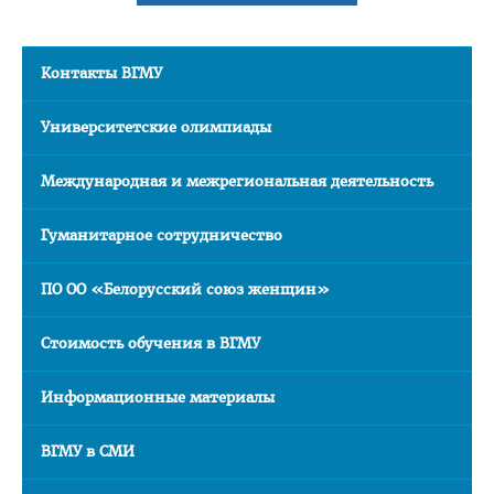
Расписание
Стоимость обучения
Контакты ВГМУ
Бюджетные места
Университетские олимпиады
Документы
Адрес
Международная и межрегиональная деятельность
Для иностранных граждан
Гуманитарное сотрудничество
Личный кабинет абитуриента
ПО ОО «Белорусский союз женщин»
Сроки вступительной кампании 2026
План приема в ВГМУ 2026
Стоимость обучения в ВГМУ
Количество поданных заявлений и конкурс 2026
Информационные материалы
Порядок приема в ВГМУ 2026
Нормативная документация
ВГМУ в СМИ
Целевая подготовка