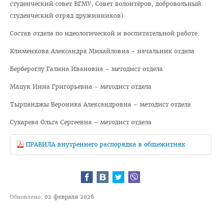
студенческий совет ВГМУ, Совет волонтёров, добровольный
Навстречу референдуму
студенческий отряд дружинников).
Год народного единства
Состав отдела по идеологической и воспитательной работе:
Стратегия: Молодежь Беларуси - 20.30
Клименкова Александра Михайловна - начальник отдела
Военно-патриотический Клуб «Служу Отечеству»
Бербероглу Галина Ивановна – методист отдела
ПОО «Белорусский Союз Женщин»
Мацук Инна Григорьевна - методист отдела
ПО РОО «Белая Русь»
Тырпанджы Вероника Александровна – методист отдела
Совет ветеранов ВГМУ
Сухарева Ольга Сергеевна – методист отдела
Каталог учебных дисциплин
Награды сотрудников ВГМУ
ПРАВИЛА внутреннего распорядка в общежитиях
Заслуженный деятель науки БССР
Медаль Ф. Скорины
Заслуженный врач РБ
Обновлено:
02 февраля 2026
Заслуженный деятель науки РБ