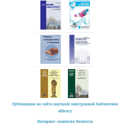
Для иностранных граждан
Часто задаваемые вопросы 2025
Стоимость обучения в ВГМУ
Профориентация
СТУДЕНТУ
Первокурснику
Расписание
Дневная форма обучения
Заочная форма обучения
Экзамены
Публикация на сайте научной электронной библиотеки
Подготовительное отделение
elibrary
Практика
Интернет-подписка Белпочта
Студенческое научное общество