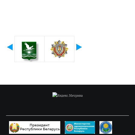
БРСМ
Правовое просвещение
Студенческий городок
Студенческий совет ВГМУ
Студенческий совет по качеству образования
Лаборатории профессионального мастерства
Каталог учебных дисциплин
Комиссия по снижению оплаты, переводу на бюджет
Нормативные документы
Образцы заявлений
ВЫПУСКНИКУ
Сектор клинической ординатуры и интернатуры