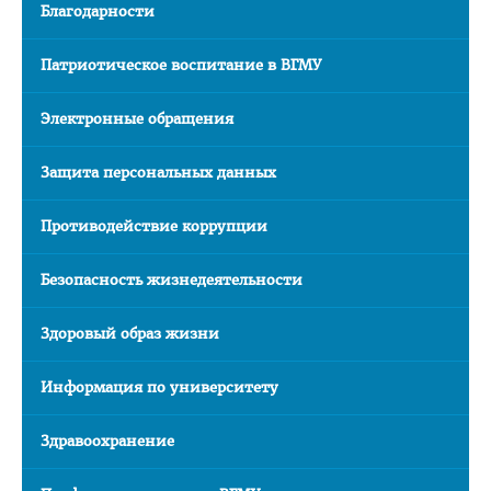
Благодарности
Общая информация
Патриотическое воспитание в ВГМУ
План приема на целевые места
Пункты оформления и выдачи договоров о целевой
Электронные обращения
подготовке-2026
Защита персональных данных
Заказчик: Министерство здравоохранения
Заказчик: организации спорта
Противодействие коррупции
Заказчик: Государственный комитет судебных экспертиз
Безопасность жизнедеятельности
Заказчик: организации системы труда и соцзащиты
Заказчик: БелЛекоЦентр
Здоровый образ жизни
Памятка абитуриенту 2026
Информация по университету
Алгоритм подачи документов для целевиков
Здравоохранение
Вступительный экзамен
Карта целевика