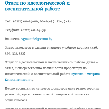
Отдел по идеологической и
воспитательной работе
Педиатрический факультет
Фармацевтический
Тел
.: (0212) 60-14-06, 60-14-39, 22-79-27
Стоматологический
Тел/факс
: (0212) 60-14-39
Подготовки иностранных граждан
Эл. почта
:
vgmuotdel@vsmu.by
Довузовской подготовки
Отдел находится в здании главного учебного корпуса (
каб.
ФПКиП по педагогике и психологии
320, 321, 322)
Повышения квалификации и переподготовки кадров
Отдел по идеологической и воспитательной работе (далее –
Кафедры
отдел) непосредственно подчиняется проректору по
идеологической и воспитательной работе
Кужелю Дмитрию
Подразделения
Константинович
у.
Система менеджмента качества
Целью воспитания является формирование разносторонне
Идеологическая и воспитательная работа в вузе
развитой, нравственно зрелой, творческой личности
обучающегося.
Герои Беларуси
Отдел по идеологической и воспитательной работе реализует