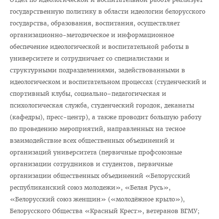
Отдел по идеологической и воспитательной работе
государственную политику в области идеологии белорусского
Студенческий клуб
государства, образования, воспитания, осуществляет
организационно-методическое и информационное
Спортивный клуб
обеспечение идеологической и воспитательной работы в
Cоциально-педагогическая и психологическая служба
университете и сотрудничает со специалистами и
структурными подразделениями, задействованными в
Кураторы
идеологическом и воспитательном процессах (студенческий и
Совет волонтеров
спортивный клубы, социально–педагогическая и
психологическая служба, студенческий городок, деканаты
2025 год — Год благоустройства
(кафедры), пресс-центр), а также проводит большую работу
Год качества
по проведению мероприятий, направленных на тесное
Год мира и созидания
взаимодействие всех общественных объединений и
организаций университета (первичные профсоюзные
Великая Победа
организации сотрудников и студентов, первичные
Год исторической памяти
организации общественных объединений «Белорусский
республиканский союз молодежи», «Белая Русь»,
Я - грамадзянiн Беларусi
«Белорусский союз женщин» («молодёжное крыло»),
Единый день голосования
Белорусского Общества «Красный Крест», ветеранов ВГМУ;