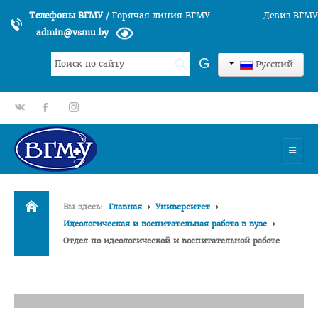
Телефоны ВГМУ
/
Горячая линия ВГМУ
Девиз ВГМУ
admin@vsmu.by
Искать...
G
Русский
gp
fb
tt
УНИВЕРСИТЕТ
Вы здесь:
Главная
Университет
История университета
Идеологическая и воспитательная работа в вузе
Отдел по идеологической и воспитательной работе
Структура ВГМУ
Руководство
Факультеты
Лечебный