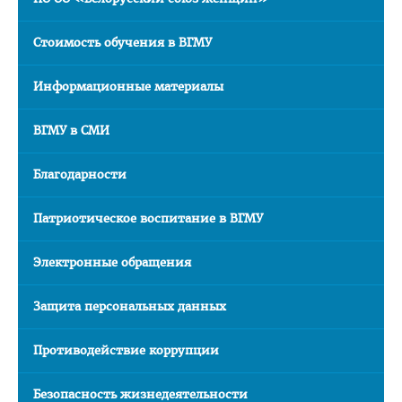
Подтверждение квалификации (педиатрия)
Стоимость обучения в ВГМУ
Подтверждение квалификации (провизоры)
Подтверждение квалификации (стоматология)
Информационные материалы
Перераспределение
ВГМУ в СМИ
Алгоритм получения справки о самостоятельном
трудоустройстве
Благодарности
Сектор поддержки молодых специалистов и интернов
Патриотическое воспитание в ВГМУ
Школа молодого специалиста
ИНОСТРАННЫМ ГРАЖДАНАМ
Электронные обращения
Цифровой кабинет иностранного абитуриента
Защита персональных данных
Учебный процесс
Противодействие коррупции
План летнего приема иностранных граждан в 2026 году
Подача документов для поступления
Безопасность жизнедеятельности