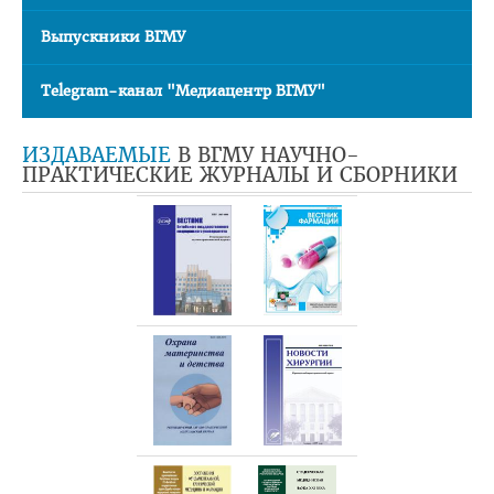
Проморолики о ВГМУ
Выпускники ВГМУ
О трудоустройстве
Telegram-канал "Медиацентр ВГМУ"
Правила пребывания иностранных граждан на территории
РБ
ИЗДАВАЕМЫЕ
В ВГМУ НАУЧНО-
ПРАКТИЧЕСКИЕ ЖУРНАЛЫ И СБОРНИКИ
НАУКА