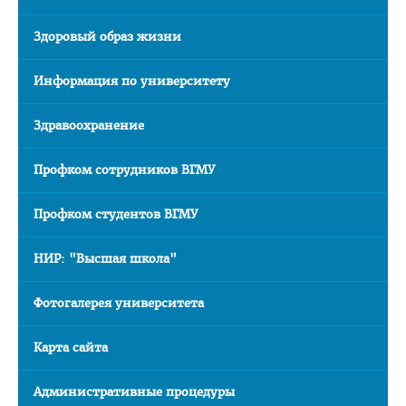
Стоимость обучения и др. расходы
Здоровый образ жизни
Последипломная подготовка
Клиническая ординатура
Информация по университету
Стоимость обучения
Здравоохранение
Подача документов
Профком сотрудников ВГМУ
Информация для рекрутинговых компаний
Официальные представители
Профком студентов ВГМУ
Наши лучшие выпускники
НИР: "Высшая школа"
Отзывы выпускников
Воспитательная работа
Фотогалерея университета
Документы
Карта сайта
Информационно - консультационный пункт
Административные процедуры
Для граждан РФ