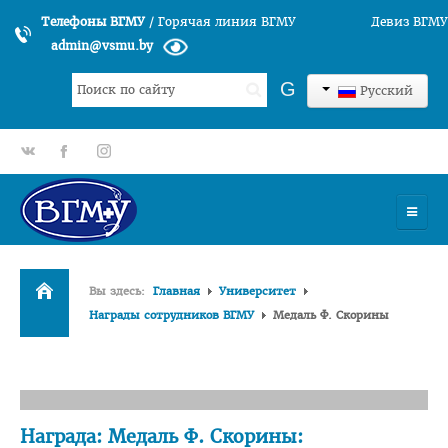
Телефоны ВГМУ
/
Горячая линия ВГМУ
Девиз ВГМУ
admin@vsmu.by
Искать...
G
Русский
gp
fb
tt
УНИВЕРСИТЕТ
Вы здесь:
Главная
Университет
История университета
Награды сотрудников ВГМУ
Медаль Ф. Скорины
Структура ВГМУ
Руководство
Факультеты
Награда: Медаль Ф. Скорины:
Лечебный