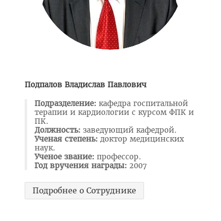
Общая информация
План приема на целевые места
Пункты оформления и выдачи договоров о целевой
подготовке-2026
Заказчик: Министерство здравоохранения
Подпалов Владислав Павлович
Заказчик: организации спорта
Подразделение:
кафедра госпитальной
терапии и кардиологии с курсом ФПК и
Заказчик: Государственный комитет судебных экспертиз
ПК.
Должность:
заведующий кафедрой.
Заказчик: организации системы труда и соцзащиты
Ученая степень:
доктор медицинских
Заказчик: БелЛекоЦентр
наук.
Ученое звание:
профессор.
Памятка абитуриенту 2026
Год вручения награды:
2007
Алгоритм подачи документов для целевиков
Подробнее о Сотруднике
Вступительный экзамен
Карта целевика