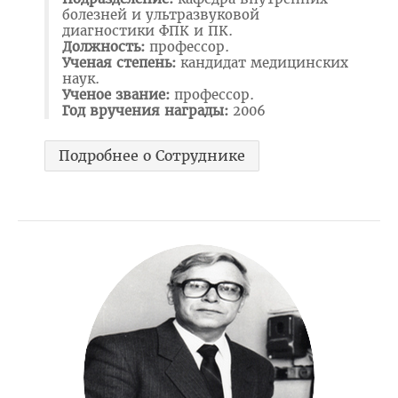
болезней и ультразвуковой
Для иностранных граждан
диагностики ФПК и ПК.
Должность:
профессор.
Часто задаваемые вопросы 2025
Ученая степень:
кандидат медицинских
наук.
Стоимость обучения в ВГМУ
Ученое звание:
профессор.
Год вручения награды:
2006
Профориентация
СТУДЕНТУ
Подробнее о Сотруднике
Первокурснику
Расписание
Дневная форма обучения
Заочная форма обучения
Экзамены
Подготовительное отделение
Практика
Студенческое научное общество