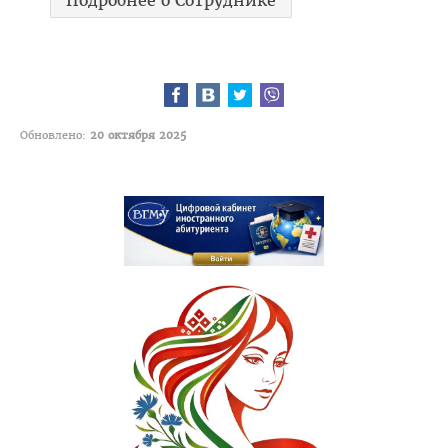
Подробнее о Сотруднике
Интернатура
Объявления
Методическое обеспечение интернатуры
Планы и программы интернатуры
Обновлено:
20 октября 2025
Текущая аттестация
Информация к квалификационному экзамену
Нормативные документы
Школа врача-интерна, провизора-интерна
Клиническая ординатура
Материалы для клинических ординаторов в СДО
Контрольные цифры приема
Перечень документов для приема в клиническую
ординатуру