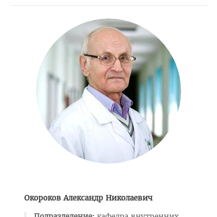
"Горячая линия" по целевой подготовке
Приемная комиссия
Вступительная кампания
Университетские олимпиады
Приказ о зачислении победителей
Положение об олимпиадах
Квоты для зачисления
Приказ о результатах
Алгоритм подачи документов для победителей
университетских олимпиад
Архив проходных баллов
Общежитие
Окороков Александр Николаевич
Заочная форма обучения
Подразделение:
кафедра внутренних