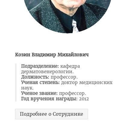
Навстречу референдуму
Год народного единства
Стратегия: Молодежь Беларуси - 20.30
Военно-патриотический Клуб «Служу Отечеству»
ПОО «Белорусский Союз Женщин»
Козин Владимир Михайлович
ПО РОО «Белая Русь»
Подразделение:
кафедра
Совет ветеранов ВГМУ
дерматовенерологии.
Должность:
профессор.
Каталог учебных дисциплин
Ученая степень:
доктор медицинских
наук.
Награды сотрудников ВГМУ
Ученое звание:
профессор.
Год вручения награды:
2012
Заслуженный деятель науки БССР
Медаль Ф. Скорины
Подробнее о Сотруднике
Заслуженный врач РБ
Заслуженный деятель науки РБ