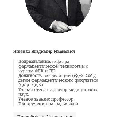
БРСМ
Правовое просвещение
Студенческий городок
Студенческий совет ВГМУ
Студенческий совет по качеству образования
Ищенко Владимир Иванович
Лаборатории профессионального мастерства
Подразделение:
кафедра
Каталог учебных дисциплин
фармацевтической технологии с
курсом ФПК и ПК
Комиссия по снижению оплаты, переводу на бюджет
Должность:
заведующий (1979-2005),
декан фармацевтического факультета
Нормативные документы
(1969-1996)
Ученая степень:
доктор медицинских
Образцы заявлений
наук.
Ученое звание:
профессор.
ВЫПУСКНИКУ
Год вручения награды:
2000
Сектор клинической ординатуры и интернатуры