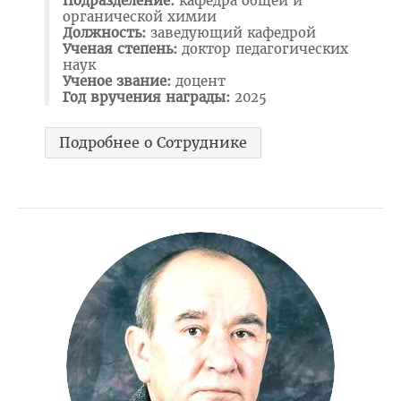
Подразделение:
кафедра общей и
Отдел по идеологической и воспитательной работе
органической химии
Должность:
заведующий кафедрой
Студенческий клуб
Ученая степень:
доктор педагогических
наук
Спортивный клуб
Ученое звание:
доцент
Год вручения награды:
2025
Cоциально-педагогическая и психологическая служба
Кураторы
Подробнее о Сотруднике
Совет волонтеров
2025 год — Год благоустройства
Год качества
Год мира и созидания
Великая Победа
Год исторической памяти
Я - грамадзянiн Беларусi
Единый день голосования