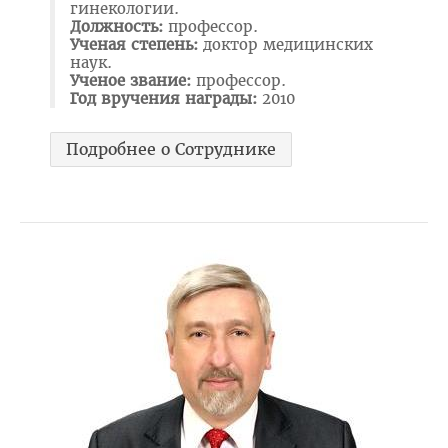
гинекологии.
Расписание
Должность:
профессор.
Ученая степень:
доктор медицинских
Стоимость обучения
наук.
Ученое звание:
профессор.
Бюджетные места
Год вручения награды:
2010
Документы
Подробнее о Сотруднике
Адрес
Для иностранных граждан
Личный кабинет абитуриента
Сроки вступительной кампании 2026
План приема в ВГМУ 2026
Количество поданных заявлений и конкурс 2026
Порядок приема в ВГМУ 2026
Нормативная документация
Целевая подготовка