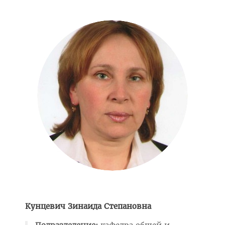
Педиатрический факультет
Фармацевтический
Стоматологический
Подготовки иностранных граждан
Довузовской подготовки
ФПКиП по педагогике и психологии
Повышения квалификации и переподготовки кадров
Кафедры
Подразделения
Система менеджмента качества
Идеологическая и воспитательная работа в вузе
Кунцевич Зинаида Степановна
Герои Беларуси