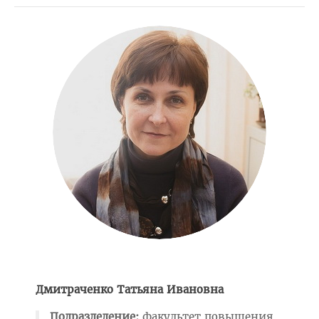
Медаль «За трудовые заслуги»
Почётная грамота Национального собрания РБ
Почётная грамота Совета Министров РБ
Благодарность Президента РБ
Почётная грамота Администрации Президента РБ
Заслуженный работник образования РБ
Благодарность Председателя Палаты представителей
Национального собрания РБ
Благодарность Администрации Президента РБ
Благодарность Премьер-министра РБ
АБИТУРИЕНТУ
Факультет довузовской подготовки
Дмитраченко Татьяна Ивановна
Порядок приема на ФДП 2026
Подразделение:
факультет повышения