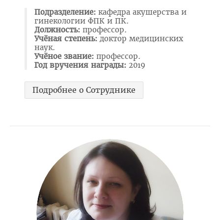
Отдел по идеологической и воспитательной работе
Подразделение:
кафедра акушерства и
Студенческий клуб
гинекологии ФПК и ПК.
Должность:
профессор.
Спортивный клуб
Учёная степень:
доктор медицинских
наук.
Cоциально-педагогическая и психологическая служба
Учёное звание:
профессор.
Год вручения награды:
2019
Кураторы
Совет волонтеров
Подробнее о Сотруднике
2025 год — Год благоустройства
Год качества
Год мира и созидания
Великая Победа
Год исторической памяти
Я - грамадзянiн Беларусi
Единый день голосования