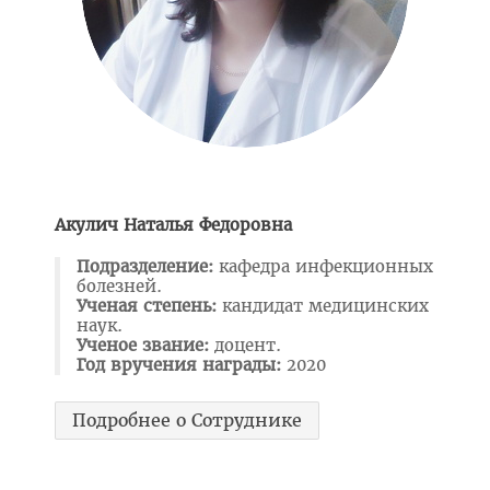
Навстречу референдуму
Год народного единства
Стратегия: Молодежь Беларуси - 20.30
Военно-патриотический Клуб «Служу Отечеству»
ПОО «Белорусский Союз Женщин»
ПО РОО «Белая Русь»
Акулич Наталья Федоровна
Совет ветеранов ВГМУ
Подразделение:
кафедра инфекционных
Каталог учебных дисциплин
болезней.
Ученая степень:
кандидат медицинских
Награды сотрудников ВГМУ
наук.
Ученое звание:
доцент.
Заслуженный деятель науки БССР
Год вручения награды:
2020
Медаль Ф. Скорины
Подробнее о Сотруднике
Заслуженный врач РБ
Заслуженный деятель науки РБ