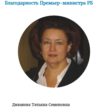
Благодарность Премьер-министра РБ
Педиатрический факультет
Фармацевтический
Стоматологический
Подготовки иностранных граждан
Довузовской подготовки
ФПКиП по педагогике и психологии
Повышения квалификации и переподготовки кадров
Кафедры
Подразделения
Система менеджмента качества
Идеологическая и воспитательная работа в вузе
Герои Беларуси
Дивакова Татьяна Семеновна