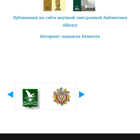
Подтверждение квалификации (провизоры)
Подтверждение квалификации (стоматология)
Публикация на сайте научной электронной библиотеки
elibrary
Перераспределение
Интернет-подписка Белпочта
Алгоритм получения справки о самостоятельном
трудоустройстве
Сектор поддержки молодых специалистов и интернов
Школа молодого специалиста
ИНОСТРАННЫМ ГРАЖДАНАМ
Цифровой кабинет иностранного абитуриента
Учебный процесс
План летнего приема иностранных граждан в 2026 году
Подача документов для поступления
Стоимость обучения и др. расходы