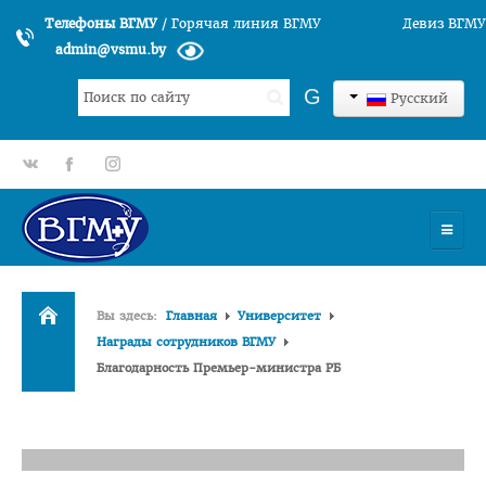
Телефоны ВГМУ
/
Горячая линия ВГМУ
Девиз ВГМУ
admin@vsmu.by
Искать...
G
Русский
gp
fb
tt
УНИВЕРСИТЕТ
Вы здесь:
Главная
Университет
История университета
Награды сотрудников ВГМУ
Благодарность Премьер-министра РБ
Структура ВГМУ
Руководство
Факультеты
Лечебный