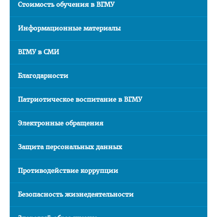
Стоимость обучения в ВГМУ
Правовое просвещение
Информационные материалы
Студенческий городок
Студенческий совет ВГМУ
ВГМУ в СМИ
Студенческий совет по качеству образования
Благодарности
Лаборатории профессионального мастерства
Патриотическое воспитание в ВГМУ
Каталог учебных дисциплин
Комиссия по снижению оплаты, переводу на бюджет
Электронные обращения
Нормативные документы
Защита персональных данных
Образцы заявлений
ВЫПУСКНИКУ
Противодействие коррупции
Сектор клинической ординатуры и интернатуры
Безопасность жизнедеятельности
Интернатура