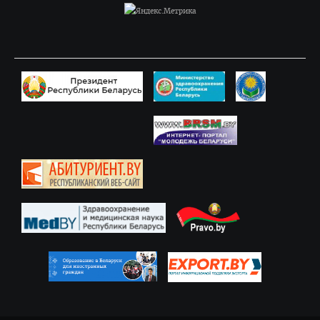
Последипломная подготовка
Клиническая ординатура
Стоимость обучения
Подача документов
Информация для рекрутинговых компаний
Официальные представители
Наши лучшие выпускники
Отзывы выпускников
Воспитательная работа
Документы
Информационно - консультационный пункт
Для граждан РФ
Проморолики о ВГМУ