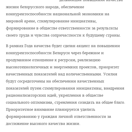
Отдел по идеологической и воспитательной работе
жизни белорусского народа, обеспечение
Студенческий клуб
конкурентоспособности национальной экономики на
мировой арене, стимулирование инициативы,
Спортивный клуб
формирование в обществе ответственности за результаты
Cоциально-педагогическая и психологическая служба
своего труда и чувства сопричастности к будущему страны.
Кураторы
В рамках Года качества будет сделан акцент на повышении
конкурентоспособности Беларуси через бережное и
Совет волонтеров
продуманное отношение к ресурсам, реализацию
2025 год — Год благоустройства
высокотехнологичных и энергоемких проектов, приоритет
Год качества
качественных показателей над количественными. Усилия
будут сосредоточены на обеспечении качественных
Год мира и созидания
показателей путем стимулирования инициативы, внедрения
Великая Победа
рационализаторских идей, укрепления в обществе
социального оптимизма, стремления созидать на общее благо.
Год исторической памяти
Приоритетное внимание планируется уделить
Я - грамадзянiн Беларусi
формированию у граждан личной ответственности за
достижение высокого качества жизни.
Единый день голосования