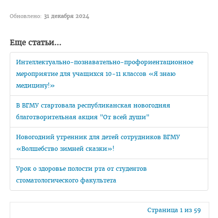
Объявления
Обновлено:
31 декабря 2024
Методическое обеспечение интернатуры
Планы и программы интернатуры
Еще статьи...
Текущая аттестация
Интеллектуально-познавательно-профориентационное
Информация к квалификационному экзамену
мероприятие для учащихся 10-11 классов «Я знаю
медицину!»
Нормативные документы
В ВГМУ стартовала республиканская новогодняя
Школа врача-интерна, провизора-интерна
благотворительная акция "От всей души"
Клиническая ординатура
Новогодний утренник для детей сотрудников ВГМУ
Материалы для клинических ординаторов в СДО
«Волшебство зимней сказки»!
Контрольные цифры приема
Урок о здоровье полости рта от студентов
Перечень документов для приема в клиническую
стоматологического факультета
ординатуру
Порядок приема для граждан Республики Беларусь
Страница 1 из 59