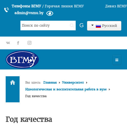
Телефоны ВГМУ
/
Горячая линия ВГМУ
Девиз ВГМУ
admin@vsmu.by
Искать...
G
Русский
gp
fb
tt
УНИВЕРСИТЕТ
Вы здесь:
Главная
Университет
История университета
Идеологическая и воспитательная работа в вузе
Год качества
Структура ВГМУ
Руководство
Факультеты
Год качества
Лечебный