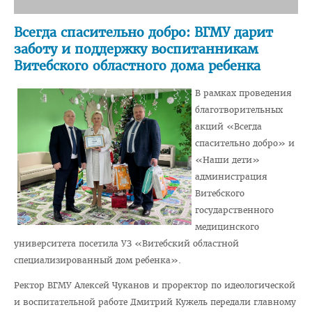
Навстречу референдуму
Всегда спасительно добро: ВГМУ дарит
Год народного единства
заботу и поддержку воспитанникам
Стратегия: Молодежь Беларуси - 20.30
Витебского областного дома ребенка
Военно-патриотический Клуб «Служу Отечеству»
В рамках проведения
ПОО «Белорусский Союз Женщин»
благотворительных
акций «Всегда
ПО РОО «Белая Русь»
спасительно добро» и
Совет ветеранов ВГМУ
«Наши дети»
администрация
Каталог учебных дисциплин
Витебского
Награды сотрудников ВГМУ
государственного
медицинского
Заслуженный деятель науки БССР
университета посетила УЗ «Витебский областной
Медаль Ф. Скорины
специализированный дом ребенка».
Заслуженный врач РБ
Ректор ВГМУ Алексей Чуканов и проректор по идеологической
Заслуженный деятель науки РБ
и воспитательной работе Дмитрий Кужель передали главному