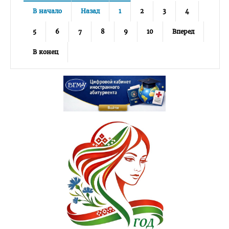
Программы клинической ординатуры
В начало
Назад
1
2
3
4
Расписание
5
6
7
8
9
10
Вперед
Материалы для подготовки к квалификационному экзамену
В конец
Руководители клинической ординатуры
Вопросы к вступительным экзаменам
Информация для поступающих в клиническую ординатуру
Форма отчета клинического ординатора
Нормативные документы
Магистратура
Аспирантура/Докторантура
Повышение квалификации
Подтверждение квалификации (лечебное дело)
Подтверждение квалификации (педиатрия)