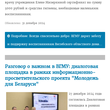
врачу учреждения Елене Мизеркиной сертификат на сумму
Медаль «За трудовые заслуги»
5000 рублей и средства гигиены, необходимые маленьким
Почётная грамота Национального собрания РБ
воспитанникам.
Почётная грамота Совета Министров РБ
Обновлено:
31 декабря 2024
Благодарность Президента РБ
Подробнее: Всегда спасительно добро: ВГМУ дарит заботу
Почётная грамота Администрации Президента РБ
и поддержку воспитанникам Витебского областного дома...
Заслуженный работник образования РБ
Благодарность Председателя Палаты представителей
Национального собрания РБ
Разговор о важном в ВГМУ: диалоговая
Благодарность Администрации Президента РБ
площадка в рамках информационно-
просветительского проекта "Молодежь
Благодарность Премьер-министра РБ
для Беларуси"
АБИТУРИЕНТУ
27 декабря 2024 года
Факультет довузовской подготовки
состоялась Диалоговая
площадка в рамках
Порядок приема на ФДП 2026