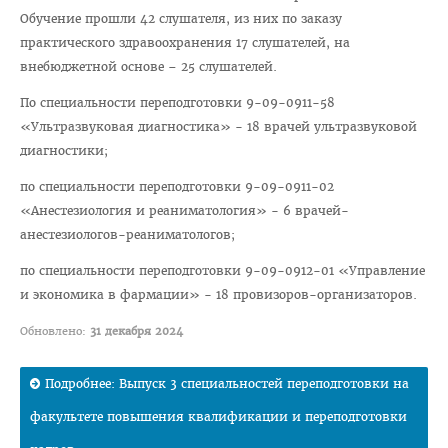
Обучение прошли 42 слушателя, из них по заказу
Приемная комиссия
практического здравоохранения 17 слушателей, на
Вступительная кампания
внебюджетной основе – 25 слушателей.
Университетские олимпиады
По специальности переподготовки 9-09-0911-58
«Ультразвуковая диагностика» - 18 врачей ультразвуковой
Приказ о зачислении победителей
диагностики;
Положение об олимпиадах
по специальности переподготовки 9-09-0911-02
Квоты для зачисления
«Анестезиология и реаниматология» - 6 врачей-
анестезиологов-реаниматологов;
Приказ о результатах
Алгоритм подачи документов для победителей
по специальности переподготовки 9-09-0912-01 «Управление
университетских олимпиад
и экономика в фармации» - 18 провизоров-организаторов.
Архив проходных баллов
Обновлено:
31 декабря 2024
Общежитие
Подробнее: Выпуск 3 специальностей переподготовки на
Заочная форма обучения
факультете повышения квалификации и переподготовки
Для иностранных граждан