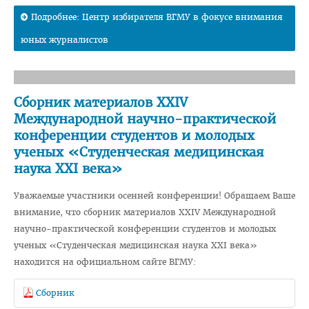
Подробнее: Центр избирателя ВГМУ в фокусе внимания
Правовое просвещение
юных журналистов
Студенческий городок
Студенческий совет ВГМУ
Студенческий совет по качеству образования
Сборник материалов XXIV
Международной научно-практической
Лаборатории профессионального мастерства
конференции студентов и молодых
Каталог учебных дисциплин
ученых «Студенческая медицинская
наука XXI века»
Комиссия по снижению оплаты, переводу на бюджет
Нормативные документы
Уважаемые участники осенней конференции! Обращаем Ваше
внимание, что сборник материалов XXIV Международной
Образцы заявлений
научно-практической конференции студентов и молодых
ВЫПУСКНИКУ
ученых «Студенческая медицинская наука XXI века»
находится на официальном сайте ВГМУ:
Сектор клинической ординатуры и интернатуры
Интернатура
Сборник