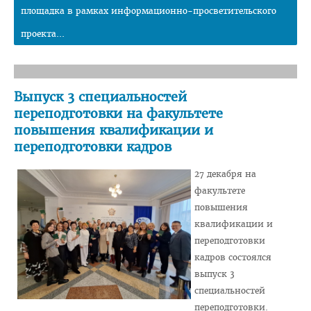
площадка в рамках информационно-просветительского
План приема на целевые места
проекта...
Пункты оформления и выдачи договоров о целевой
подготовке-2026
Заказчик: Министерство здравоохранения
Выпуск 3 специальностей
Заказчик: организации спорта
переподготовки на факультете
повышения квалификации и
Заказчик: Государственный комитет судебных экспертиз
переподготовки кадров
Заказчик: организации системы труда и соцзащиты
27 декабря на
Заказчик: БелЛекоЦентр
факультете
Памятка абитуриенту 2026
повышения
квалификации и
Алгоритм подачи документов для целевиков
переподготовки
Вступительный экзамен
кадров состоялся
выпуск 3
Карта целевика
специальностей
"Горячая линия" по целевой подготовке
переподготовки.