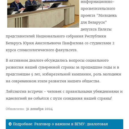
информационно-
Расписание
просветительского
проекта "Молодежь
Стоимость обучения
для Беларуси"
Документы
депутата Палаты
представителей Национального собрания Республики
Адрес
Беларусь Юрия Анатольевича Панфилова со студентами 2
Для иностранных граждан
курса стоматологического факультета.
Личный кабинет абитуриента
В активном диалоге обсуждались вопросы социального
Сроки вступительной кампании 2026
развития нашей суверенной страны за прошедшие годы и в
предстоящие 5 лет, избирательной кампании, роль молодежи
План приема в ВГМУ 2026
на современном этапе развития нашего общества.
Количество поданных заявлений и конкурс 2026
Лейтмотив встречи - человек с правильными убеждениями и
Порядок приема в ВГМУ 2026
идеологией не собьётся с пути созидания нашей страны!
Нормативная документация
Обновлено:
31 декабря 2024
Целевая подготовка
Подробнее: Разговор о важном в ВГМУ: диалоговая
Общая информация