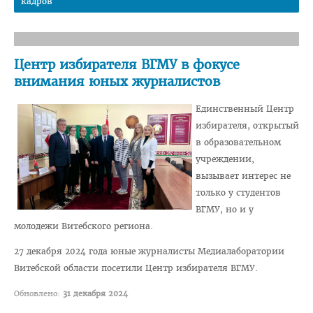
кадров
Часто задаваемые вопросы 2025
Стоимость обучения в ВГМУ
Центр избирателя ВГМУ в фокусе
Профориентация
внимания юных журналистов
СТУДЕНТУ
Единственный Центр
Первокурснику
избирателя, открытый
Расписание
в образовательном
учреждении,
Дневная форма обучения
вызывает интерес не
Заочная форма обучения
только у студентов
ВГМУ, но и у
Экзамены
молодежи Витебского региона.
Подготовительное отделение
27 декабря 2024 года юные журналисты Медиалаборатории
Практика
Витебской области посетили Центр избирателя ВГМУ.
Студенческое научное общество
Обновлено:
31 декабря 2024
БРСМ