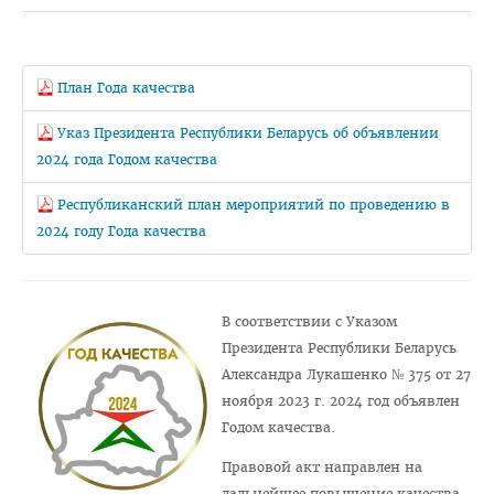
Педиатрический факультет
Фармацевтический
План Года качества
Стоматологический
Указ Президента Республики Беларусь об объявлении
Подготовки иностранных граждан
2024 года Годом качества
Довузовской подготовки
Республиканский план мероприятий по проведению в
ФПКиП по педагогике и психологии
2024 году Года качества
Повышения квалификации и переподготовки кадров
Кафедры
В соответствии с Указом
Подразделения
Президента Республики Беларусь
Александра Лукашенко № 375 от 27
Система менеджмента качества
ноября 2023 г. 2024 год объявлен
Идеологическая и воспитательная работа в вузе
Годом качества.
Герои Беларуси
Правовой акт направлен на
дальнейшее повышение качества