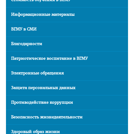
Последипломная подготовка
Информационные материалы
Клиническая ординатура
Стоимость обучения
ВГМУ в СМИ
Подача документов
Благодарности
Информация для рекрутинговых компаний
Официальные представители
Патриотическое воспитание в ВГМУ
Наши лучшие выпускники
Электронные обращения
Отзывы выпускников
Защита персональных данных
Воспитательная работа
Документы
Противодействие коррупции
Информационно - консультационный пункт
Безопасность жизнедеятельности
Для граждан РФ
Проморолики о ВГМУ
Здоровый образ жизни