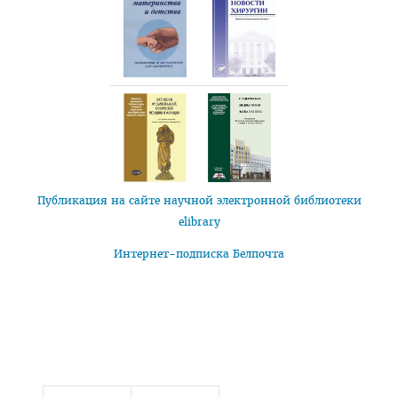
Приемная комиссия
Вступительная кампания
Университетские олимпиады
Приказ о зачислении победителей
Положение об олимпиадах
Квоты для зачисления
Публикация на сайте научной электронной библиотеки
Приказ о результатах
elibrary
Алгоритм подачи документов для победителей
Интернет-подписка Белпочта
университетских олимпиад
Архив проходных баллов
Общежитие
Заочная форма обучения
Для иностранных граждан