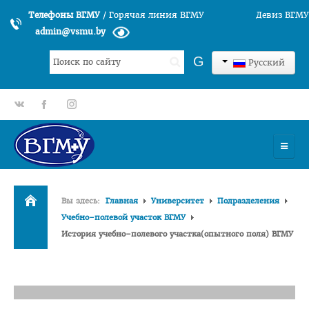
Телефоны ВГМУ
/
Горячая линия ВГМУ
Девиз ВГМУ
admin@vsmu.by
Искать...
G
Русский
gp
fb
tt
УНИВЕРСИТЕТ
Вы здесь:
Главная
Университет
Подразделения
История университета
Учебно–полевой участок ВГМУ
История учебно–полевого участка(опытного поля) ВГМУ
Структура ВГМУ
Руководство
Факультеты
Лечебный