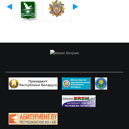
Часто задаваемые вопросы 2025
Стоимость обучения в ВГМУ
Профориентация
СТУДЕНТУ
Первокурснику
Расписание
Дневная форма обучения
Заочная форма обучения
Экзамены
Подготовительное отделение
Практика
Студенческое научное общество
БРСМ