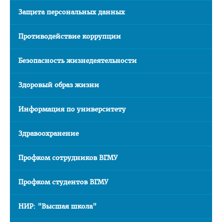
Расписание
Защита персональных данных
Стоимость обучения
Противодействие коррупции
Документы
Безопасность жизнедеятельности
Адрес
Для иностранных граждан
Здоровый образ жизни
Личный кабинет абитуриента
Информация по университету
Сроки вступительной кампании 2026
План приема в ВГМУ 2026
Здравоохранение
Количество поданных заявлений и конкурс 2026
Профком сотрудников ВГМУ
Порядок приема в ВГМУ 2026
Профком студентов ВГМУ
Нормативная документация
Целевая подготовка
НИР: "Высшая школа"
Общая информация