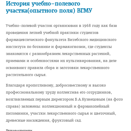
История учебно–полевого
участка(опытного поля) ВГМУ
Педиатрический факультет
Фармацевтический
Учебно-полевой участок организован в 1968 году как база
Стоматологический
проведения летней учебной практики студентов
фармацевтического факультета Витебского медицинского
Подготовки иностранных граждан
института по ботанике и фармакогнозии, где студенты
Довузовской подготовки
знакомятся с разнообразием лекарственных растений,
приемами и особенностями их культивирования, на деле
ФПКиП по педагогике и психологии
осваивают правила сбора и заготовки лекарственного
Повышения квалификации и переподготовки кадров
растительного сырья.
Кафедры
Благодаря кропотливому, добросовестному и высоко
Подразделения
профессиональному труду коллектива его сотрудников,
возглавляемых первым директором Б.А.Кузнецовым (на фото
Система менеджмента качества
справа) заложены: коллекционный и фармакопейный
Идеологическая и воспитательная работа в вузе
питомники, участки лекарственного сырья и цветочный,
древесные насаждения, фруктовый сад.
Герои Беларуси
Руководители