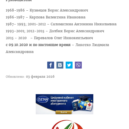
Отдел по идеологической и воспитательной работе
1968-1986 – Кузнецов Борис Александрович
Студенческий клуб
1986-1987 – Карпова Валентина Ивановна
Спортивный клуб
1987- 1993; 2001-2012 – Саломатина Антонина Николаевна
1993-2001; 2012-2015 – Долбик Борис Александрович
Cоциально-педагогическая и психологическая служба
2015 - 2020
– Перевалов Олег Иннокентьевич
Кураторы
с 09.10.2020 и по настоящее время
– Лакотко Людмила
Александровна
Совет волонтеров
2025 год — Год благоустройства
Год качества
Обновлено:
03 февраля 2026
Год мира и созидания
Великая Победа
Год исторической памяти
Я - грамадзянiн Беларусi
Единый день голосования