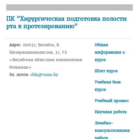
Педиатрический факультет
ПК "Хирургическая подготовка полости
Фармацевтический
рта к протезированию"
Стоматологический
Подготовки иностранных граждан
Адрес:
210037, Витебск, В.
Общая
Интернационалистов, 37, УЗ
информация о
Довузовской подготовки
«Витебская областная клиническая
курсе
ФПКиП по педагогике и психологии
больница»
Штат курса
Эл. почта:
chlx@vsmu.by
Повышения квалификации и переподготовки кадров
Учебная база
Кафедры
курса
Подразделения
Учебный процесс
Система менеджмента качества
Научная работа
Идеологическая и воспитательная работа в вузе
Лечебно-
Герои Беларуси
консультативная
работа