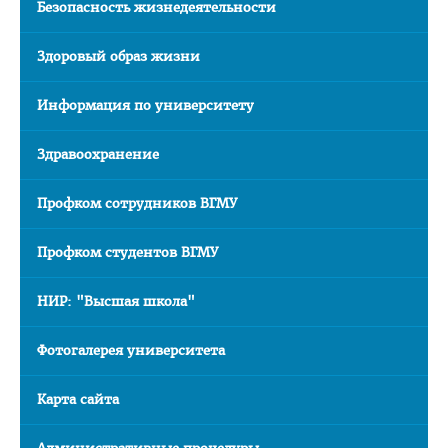
Безопасность жизнедеятельности
Расписание
Здоровый образ жизни
Стоимость обучения
Документы
Информация по университету
Адрес
Здравоохранение
Для иностранных граждан
Личный кабинет абитуриента
Профком сотрудников ВГМУ
Сроки вступительной кампании 2026
Профком студентов ВГМУ
План приема в ВГМУ 2026
НИР: "Высшая школа"
Количество поданных заявлений и конкурс 2026
Порядок приема в ВГМУ 2026
Фотогалерея университета
Нормативная документация
Карта сайта
Целевая подготовка
Общая информация