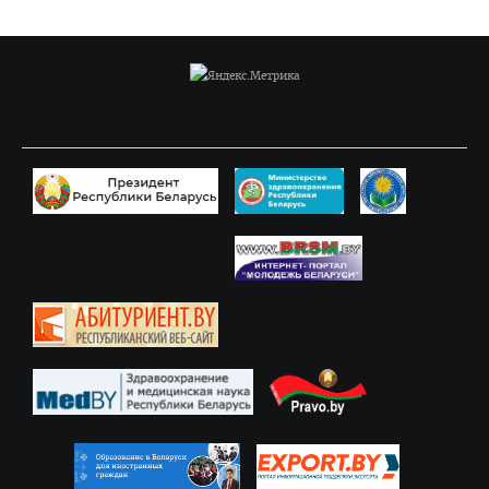
Часто задаваемые вопросы 2025
Стоимость обучения в ВГМУ
Профориентация
СТУДЕНТУ
Первокурснику
Расписание
Дневная форма обучения
Заочная форма обучения
Экзамены
Подготовительное отделение
Практика
Студенческое научное общество
БРСМ