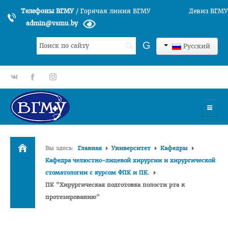
Телефоны ВГМУ
/
Горячая линия ВГМУ
Девиз ВГМУ
admin@vsmu.by
Искать...
G
Русский
gp
fb
tt
УНИВЕРСИТЕТ
Вы здесь:
Главная
Университет
Кафедры
История университета
Кафедра челюстно-лицевой хирургии и хирургической
стоматологии с курсом ФПК и ПК.
Структура ВГМУ
ПК "Хирургическая подготовка полости рта к
Руководство
протезированию"
Факультеты
Лечебный