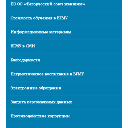
ПО ОО «Белорусский союз женщин»
Медаль «За трудовые заслуги»
Почётная грамота Национального собрания РБ
Стоимость обучения в ВГМУ
Почётная грамота Совета Министров РБ
Информационные материалы
Благодарность Президента РБ
Почётная грамота Администрации Президента РБ
ВГМУ в СМИ
Заслуженный работник образования РБ
Благодарности
Благодарность Председателя Палаты представителей
Национального собрания РБ
Патриотическое воспитание в ВГМУ
Благодарность Администрации Президента РБ
Электронные обращения
Благодарность Премьер-министра РБ
Защита персональных данных
АБИТУРИЕНТУ
Факультет довузовской подготовки
Противодействие коррупции
Порядок приема на ФДП 2026