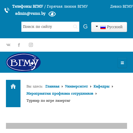
Телефоны ВГМУ
/
Горячая линия ВГМУ
Девиз ВГМУ
admin@vsmu.by
Искать...
G
Русский
gp
fb
tt
УНИВЕРСИТЕТ
Вы здесь:
Главная
Университет
Кафедры
История университета
Мероприятия профкома сотрудников
Турнир по игре лазертаг
Структура ВГМУ
Руководство
Факультеты
Лечебный