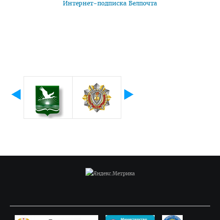
Интернет-подписка Белпочта
Приемная комиссия
Вступительная кампания
Университетские олимпиады
Приказ о зачислении победителей
Положение об олимпиадах
Квоты для зачисления
Приказ о результатах
Алгоритм подачи документов для победителей
университетских олимпиад
Архив проходных баллов
Общежитие
Заочная форма обучения
Для иностранных граждан