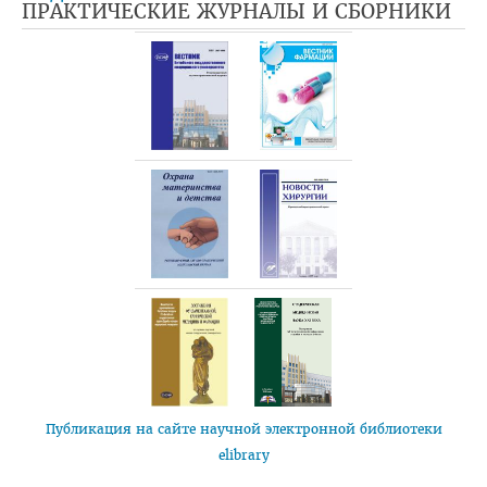
ПРАКТИЧЕСКИЕ ЖУРНАЛЫ И СБОРНИКИ
План приема на целевые места
Пункты оформления и выдачи договоров о целевой
подготовке-2026
Заказчик: Министерство здравоохранения
Заказчик: организации спорта
Заказчик: Государственный комитет судебных экспертиз
Заказчик: организации системы труда и соцзащиты
Заказчик: БелЛекоЦентр
Памятка абитуриенту 2026
Алгоритм подачи документов для целевиков
Вступительный экзамен
Публикация на сайте научной электронной библиотеки
Карта целевика
elibrary
"Горячая линия" по целевой подготовке