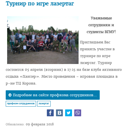
Турнир по игре лазертаг
Педиатрический факультет
Уважаемые
Фармацевтический
сотрудники и
Стоматологический
студенты ВГМУ!
Подготовки иностранных граждан
Приглашаем Вас
принять участие в
Довузовской подготовки
турнире по игре
ФПКиП по педагогике и психологии
лазертаг. Турнир
состоится 05 апреля (вторник) в 17:15 на базе клуба активного
Повышения квалификации и переподготовки кадров
отдыха «Хантер». Место проведения – игровая площадка в
Кафедры
р-не ТЦ Корона.
Подразделения
Подробнее на сайте профкома сотрудников...
Система менеджмента качества
профком сотрудников
лазертаг
Идеологическая и воспитательная работа в вузе
Герои Беларуси
Обновлено:
09 февраля 2018