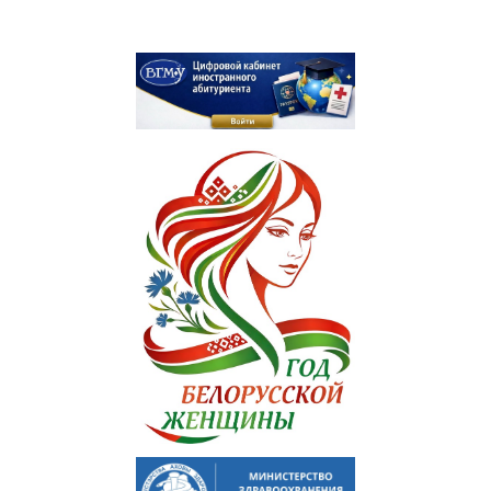
Отдел по идеологической и воспитательной работе
Студенческий клуб
Спортивный клуб
Cоциально-педагогическая и психологическая служба
Кураторы
Совет волонтеров
2025 год — Год благоустройства
Год качества
Год мира и созидания
Великая Победа
Год исторической памяти
Я - грамадзянiн Беларусi
Единый день голосования