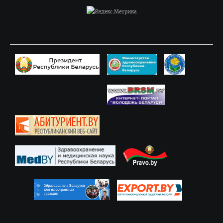
Объявления
Методическое обеспечение интернатуры
Планы и программы интернатуры
Текущая аттестация
Информация к квалификационному экзамену
Нормативные документы
Школа врача-интерна, провизора-интерна
Клиническая ординатура
Материалы для клинических ординаторов в СДО
Контрольные цифры приема
Перечень документов для приема в клиническую
ординатуру
Порядок приема для граждан Республики Беларусь