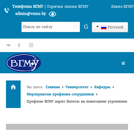
Телефоны ВГМУ
/
Горячая линия ВГМУ
Девиз ВГМУ
admin@vsmu.by
Искать...
G
Русский
gp
fb
tt
УНИВЕРСИТЕТ
Вы здесь:
Главная
Университет
Кафедры
История университета
Мероприятия профкома сотрудников
Профком ВГМУ дарит билеты на новогодние утренники
Структура ВГМУ
Руководство
Факультеты
Лечебный