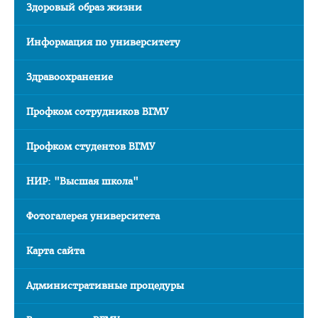
Здоровый образ жизни
Приемная комиссия
Информация по университету
Вступительная кампания
Университетские олимпиады
Здравоохранение
Приказ о зачислении победителей
Профком сотрудников ВГМУ
Положение об олимпиадах
Квоты для зачисления
Профком студентов ВГМУ
Приказ о результатах
НИР: "Высшая школа"
Алгоритм подачи документов для победителей
университетских олимпиад
Фотогалерея университета
Архив проходных баллов
Карта сайта
Общежитие
Заочная форма обучения
Административные процедуры
Для иностранных граждан