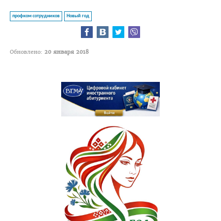
Медаль «За трудовые заслуги»
профком сотрудников
Новый год
Почётная грамота Национального собрания РБ
Почётная грамота Совета Министров РБ
Обновлено:
20 января 2018
Благодарность Президента РБ
Почётная грамота Администрации Президента РБ
Заслуженный работник образования РБ
Благодарность Председателя Палаты представителей
Национального собрания РБ
Благодарность Администрации Президента РБ
Благодарность Премьер-министра РБ
АБИТУРИЕНТУ
Факультет довузовской подготовки
Порядок приема на ФДП 2026