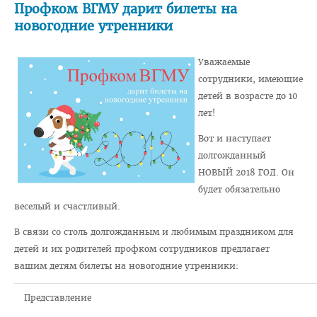
Профком ВГМУ дарит билеты на
новогодние утренники
Педиатрический факультет
Фармацевтический
Уважаемые
Стоматологический
сотрудники, имеющие
детей в возрасте до 10
Подготовки иностранных граждан
лет!
Довузовской подготовки
Вот и наступает
ФПКиП по педагогике и психологии
долгожданный
Повышения квалификации и переподготовки кадров
НОВЫЙ 2018 ГОД. Он
будет обязательно
Кафедры
веселый и счастливый.
Подразделения
В связи со столь долгожданным и любимым праздником для
Система менеджмента качества
детей и их родителей профком сотрудников предлагает
вашим детям билеты на новогодние утренники:
Идеологическая и воспитательная работа в вузе
Герои Беларуси
Представление