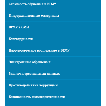
Стоимость обучения в ВГМУ
План приема на целевые места
Пункты оформления и выдачи договоров о целевой
Информационные материалы
подготовке-2026
ВГМУ в СМИ
Заказчик: Министерство здравоохранения
Заказчик: организации спорта
Благодарности
Заказчик: Государственный комитет судебных экспертиз
Патриотическое воспитание в ВГМУ
Заказчик: организации системы труда и соцзащиты
Электронные обращения
Заказчик: БелЛекоЦентр
Памятка абитуриенту 2026
Защита персональных данных
Алгоритм подачи документов для целевиков
Противодействие коррупции
Вступительный экзамен
Карта целевика
Безопасность жизнедеятельности
"Горячая линия" по целевой подготовке