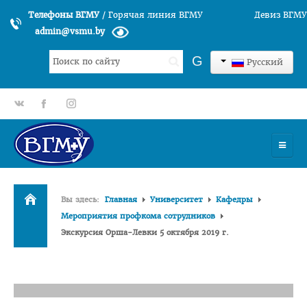
Телефоны ВГМУ
/
Горячая линия ВГМУ
Девиз ВГМУ
admin@vsmu.by
Искать...
G
Русский
gp
fb
tt
УНИВЕРСИТЕТ
Вы здесь:
Главная
Университет
Кафедры
История университета
Мероприятия профкома сотрудников
Экскурсия Орша-Левки 5 октября 2019 г.
Структура ВГМУ
Руководство
Факультеты
Лечебный