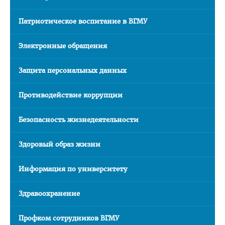
Медаль «За трудовые заслуги»
Патриотическое воспитание в ВГМУ
Почётная грамота Национального собрания РБ
Почётная грамота Совета Министров РБ
Электронные обращения
Благодарность Президента РБ
Защита персональных данных
Почётная грамота Администрации Президента РБ
Противодействие коррупции
Заслуженный работник образования РБ
Благодарность Председателя Палаты представителей
Безопасность жизнедеятельности
Национального собрания РБ
Здоровый образ жизни
Благодарность Администрации Президента РБ
Благодарность Премьер-министра РБ
Информация по университету
АБИТУРИЕНТУ
Здравоохранение
Факультет довузовской подготовки
Профком сотрудников ВГМУ
Порядок приема на ФДП 2026