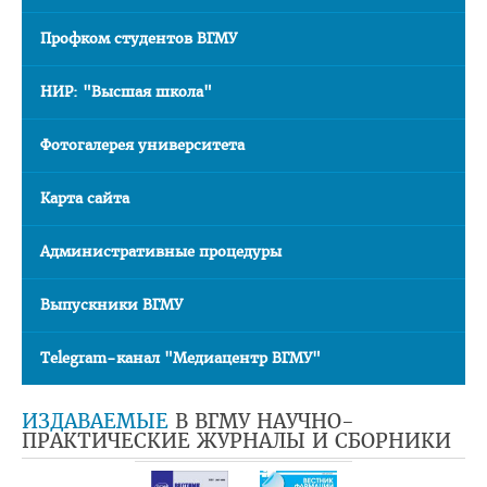
Расписание
Профком студентов ВГМУ
Стоимость обучения
НИР: "Высшая школа"
Документы
Адрес
Фотогалерея университета
Для иностранных граждан
Карта сайта
Личный кабинет абитуриента
Административные процедуры
Сроки вступительной кампании 2026
План приема в ВГМУ 2026
Выпускники ВГМУ
Количество поданных заявлений и конкурс 2026
Telegram-канал "Медиацентр ВГМУ"
Порядок приема в ВГМУ 2026
Нормативная документация
ИЗДАВАЕМЫЕ
В ВГМУ НАУЧНО-
ПРАКТИЧЕСКИЕ ЖУРНАЛЫ И СБОРНИКИ
Целевая подготовка
Общая информация