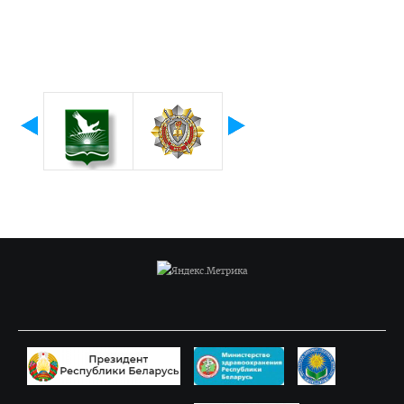
Приемная комиссия
Вступительная кампания
Университетские олимпиады
Приказ о зачислении победителей
Положение об олимпиадах
Квоты для зачисления
Приказ о результатах
Алгоритм подачи документов для победителей
университетских олимпиад
Архив проходных баллов
Общежитие
Заочная форма обучения
Для иностранных граждан