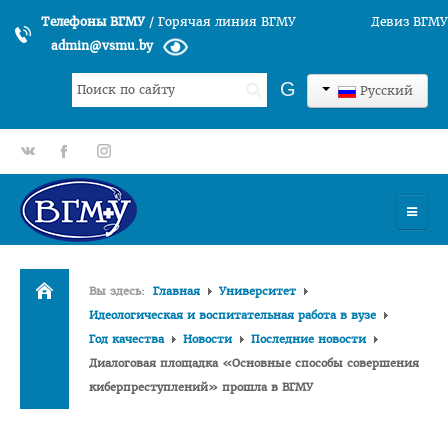
Телефоны ВГМУ
/
Горячая линия ВГМУ
Девиз ВГМУ
admin@vsmu.by
Искать...
G
Русский
gp
fb
tt
УНИВЕРСИТЕТ
Вы здесь:
Главная
Университет
История университета
Идеологическая и воспитательная работа в вузе
Год качества
Новости
Последние новости
Структура ВГМУ
Диалоговая площадка «Основные способы совершения
Руководство
киберпреступлений» прошла в ВГМУ
Факультеты
Лечебный