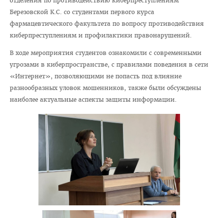
отделения по противодействию киберпреступлениям
Отдел по идеологической и воспитательной работе
Березовской К.С. со студентами первого курса
Студенческий клуб
фармацевтического факультета по вопросу противодействия
киберпреступлениям и профилактики правонарушений.
Спортивный клуб
В ходе мероприятия студентов ознакомили с современными
Cоциально-педагогическая и психологическая служба
угрозами в киберпространстве, с правилами поведения в сети
Кураторы
«Интернет», позволяющими не попасть под влияние
разнообразных уловок мошенников, также были обсуждены
Совет волонтеров
наиболее актуальные аспекты защиты информации.
2025 год — Год благоустройства
Год качества
Год мира и созидания
Великая Победа
Год исторической памяти
Я - грамадзянiн Беларусi
Единый день голосования