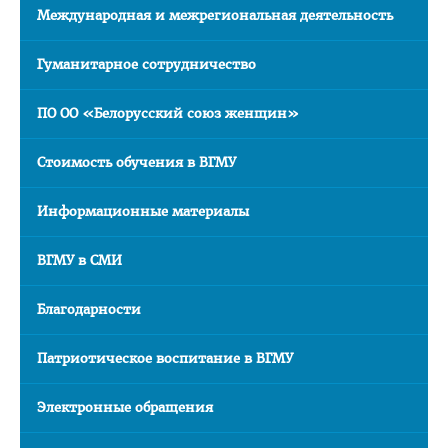
Международная и межрегиональная деятельность
Расписание
Стоимость обучения
Гуманитарное сотрудничество
Документы
ПО ОО «Белорусский союз женщин»
Адрес
Для иностранных граждан
Стоимость обучения в ВГМУ
Личный кабинет абитуриента
Информационные материалы
Сроки вступительной кампании 2026
ВГМУ в СМИ
План приема в ВГМУ 2026
Количество поданных заявлений и конкурс 2026
Благодарности
Порядок приема в ВГМУ 2026
Патриотическое воспитание в ВГМУ
Нормативная документация
Целевая подготовка
Электронные обращения
Общая информация