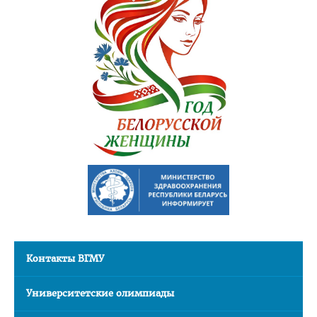
Медаль «За трудовые заслуги»
Почётная грамота Национального собрания РБ
Почётная грамота Совета Министров РБ
Благодарность Президента РБ
Почётная грамота Администрации Президента РБ
Заслуженный работник образования РБ
Благодарность Председателя Палаты представителей
Национального собрания РБ
Благодарность Администрации Президента РБ
Благодарность Премьер-министра РБ
АБИТУРИЕНТУ
Контакты ВГМУ
Факультет довузовской подготовки
Университетские олимпиады
Порядок приема на ФДП 2026