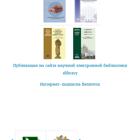
Часто задаваемые вопросы 2025
Стоимость обучения в ВГМУ
Профориентация
СТУДЕНТУ
Первокурснику
Расписание
Публикация на сайте научной электронной библиотеки
elibrary
Дневная форма обучения
Интернет-подписка Белпочта
Заочная форма обучения
Экзамены
Подготовительное отделение
Практика
Студенческое научное общество
БРСМ