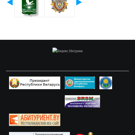
Правовое просвещение
Студенческий городок
Студенческий совет ВГМУ
Студенческий совет по качеству образования
Лаборатории профессионального мастерства
Каталог учебных дисциплин
Комиссия по снижению оплаты, переводу на бюджет
Нормативные документы
Образцы заявлений
ВЫПУСКНИКУ
Сектор клинической ординатуры и интернатуры
Интернатура