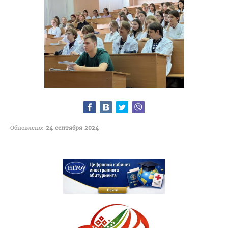
Навстречу референдуму
Год народного единства
Стратегия: Молодежь Беларуси - 20.30
Военно-патриотический Клуб «Служу Отечеству»
ПОО «Белорусский Союз Женщин»
ПО РОО «Белая Русь»
Совет ветеранов ВГМУ
Обновлено:
24 сентября 2024
Каталог учебных дисциплин
Награды сотрудников ВГМУ
Заслуженный деятель науки БССР
Медаль Ф. Скорины
Заслуженный врач РБ
Заслуженный деятель науки РБ