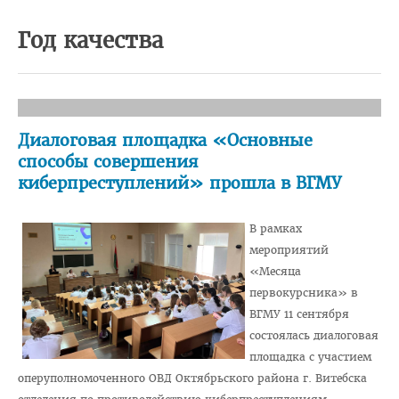
Педиатрический факультет
Год качества
Фармацевтический
Стоматологический
Подготовки иностранных граждан
Диалоговая площадка «Основные
Довузовской подготовки
способы совершения
киберпреступлений» прошла в ВГМУ
ФПКиП по педагогике и психологии
Повышения квалификации и переподготовки кадров
В рамках
Кафедры
мероприятий
«Месяца
Подразделения
первокурсника» в
Система менеджмента качества
ВГМУ 11 сентября
состоялась диалоговая
Идеологическая и воспитательная работа в вузе
площадка с участием
Герои Беларуси
оперуполномоченного ОВД Октябрьского района г. Витебска