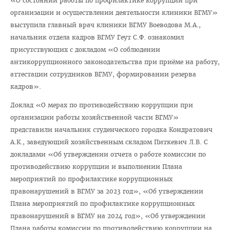
«О состоянии работы по профилактике коррупции при
Отдел по идеологической и воспитательной работе
организации и осуществлении деятельности клиники ВГМУ»
Студенческий клуб
выступила главный врач клиники ВГМУ Воеводова М.А.,
начальник отдела кадров ВГМУ Геут С.Ф. ознакомил
Спортивный клуб
присутствующих с докладом «О соблюдении
Cоциально-педагогическая и психологическая служба
антикоррупционного законодательства при приёме на работу,
аттестации сотрудников ВГМУ, формировании резерва
Кураторы
кадров».
Совет волонтеров
Доклад «О мерах по противодействию коррупции при
2025 год — Год благоустройства
организации работы хозяйственной части ВГМУ»
Год качества
представили начальник студенческого городка Кондратович
А.К., заведующий хозяйственным складом Питкевич Л.В. С
Год мира и созидания
докладами «Об утверждении отчета о работе комиссии по
Великая Победа
противодействию коррупции и выполнении Плана
мероприятий по профилактике коррупционных
Год исторической памяти
правонарушений в ВГМУ за 2023 год», «Об утверждении
Я - грамадзянiн Беларусi
Плана мероприятий по профилактике коррупционных
правонарушений в ВГМУ на 2024 год», «Об утверждении
Единый день голосования
Плана работы комиссии по противодействию коррупции на