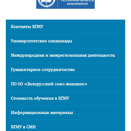
Часто задаваемые вопросы 2025
Стоимость обучения в ВГМУ
Контакты ВГМУ
Профориентация
СТУДЕНТУ
Университетские олимпиады
Первокурснику
Международная и межрегиональная деятельность
Расписание
Дневная форма обучения
Гуманитарное сотрудничество
Заочная форма обучения
ПО ОО «Белорусский союз женщин»
Экзамены
Стоимость обучения в ВГМУ
Подготовительное отделение
Практика
Информационные материалы
Студенческое научное общество
ВГМУ в СМИ
БРСМ