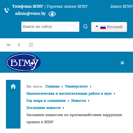
Телефоны ВГМУ
/
Горячая линия ВГМУ
Девиз ВГМУ
admin@vsmu.by
Искать...
G
Русский
gp
fb
tt
УНИВЕРСИТЕТ
Вы здесь:
Главная
Университет
История университета
Идеологическая и воспитательная работа в вузе
Год мира и созидания
Новости
Структура ВГМУ
Последние новости
Руководство
Заседание комиссии по противодействию коррупции
Факультеты
прошло в ВГМУ
Лечебный