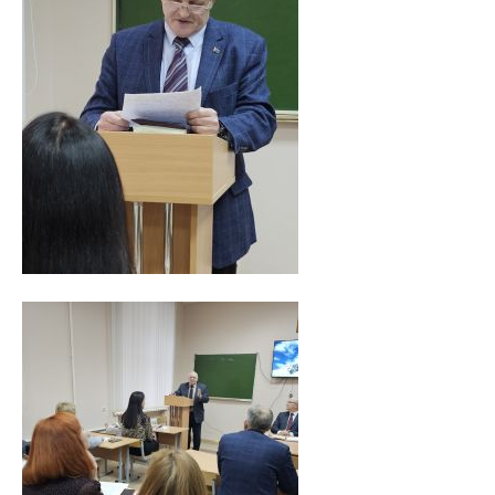
Расписание
Стоимость обучения
Документы
Адрес
Для иностранных граждан
Личный кабинет абитуриента
Сроки вступительной кампании 2026
План приема в ВГМУ 2026
Количество поданных заявлений и конкурс 2026
Порядок приема в ВГМУ 2026
Нормативная документация
Целевая подготовка
Общая информация