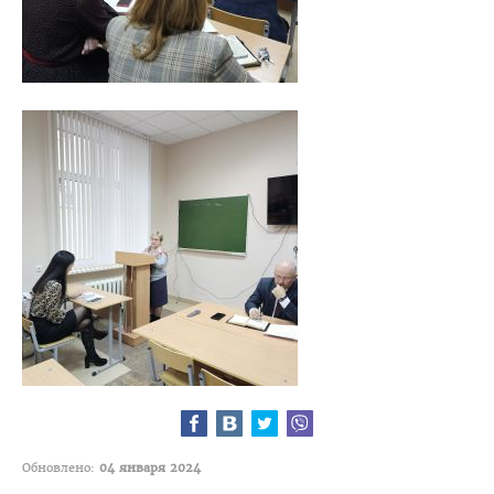
План приема на целевые места
Пункты оформления и выдачи договоров о целевой
подготовке-2026
Заказчик: Министерство здравоохранения
Заказчик: организации спорта
Заказчик: Государственный комитет судебных экспертиз
Заказчик: организации системы труда и соцзащиты
Заказчик: БелЛекоЦентр
Памятка абитуриенту 2026
Алгоритм подачи документов для целевиков
Вступительный экзамен
Карта целевика
Обновлено:
04 января 2024
"Горячая линия" по целевой подготовке