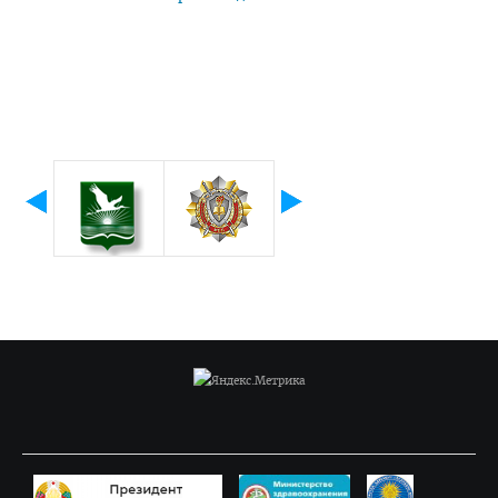
Подтверждение квалификации (провизоры)
Подтверждение квалификации (стоматология)
Перераспределение
Алгоритм получения справки о самостоятельном
трудоустройстве
Сектор поддержки молодых специалистов и интернов
Школа молодого специалиста
ИНОСТРАННЫМ ГРАЖДАНАМ
Цифровой кабинет иностранного абитуриента
Учебный процесс
План летнего приема иностранных граждан в 2026 году
Подача документов для поступления
Стоимость обучения и др. расходы