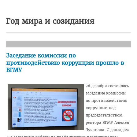
Педиатрический факультет
Год мира и созидания
Фармацевтический
Стоматологический
Подготовки иностранных граждан
Довузовской подготовки
Заседание комиссии по
противодействию коррупции прошло в
ФПКиП по педагогике и психологии
ВГМУ
Повышения квалификации и переподготовки кадров
Кафедры
26 декабря состоялось
заседание комиссии
Подразделения
по противодействию
Система менеджмента качества
коррупции под
председательством
Идеологическая и воспитательная работа в вузе
ректора ВГМУ Алексея
Герои Беларуси
Чуканова. С докладом