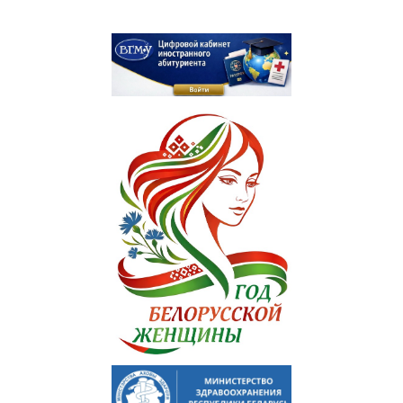
Приемная комиссия
Вступительная кампания
Университетские олимпиады
Приказ о зачислении победителей
Положение об олимпиадах
Квоты для зачисления
Приказ о результатах
Алгоритм подачи документов для победителей
университетских олимпиад
Архив проходных баллов
Общежитие
Заочная форма обучения
Для иностранных граждан