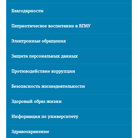
Правовое просвещение
Благодарности
Студенческий городок
Патриотическое воспитание в ВГМУ
Студенческий совет ВГМУ
Электронные обращения
Студенческий совет по качеству образования
Лаборатории профессионального мастерства
Защита персональных данных
Каталог учебных дисциплин
Противодействие коррупции
Комиссия по снижению оплаты, переводу на бюджет
Нормативные документы
Безопасность жизнедеятельности
Образцы заявлений
Здоровый образ жизни
ВЫПУСКНИКУ
Информация по университету
Сектор клинической ординатуры и интернатуры
Интернатура
Здравоохранение