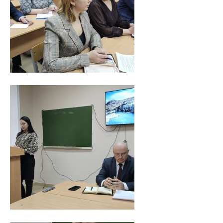
Медаль «За трудовые заслуги»
Почётная грамота Национального собрания РБ
Почётная грамота Совета Министров РБ
Благодарность Президента РБ
Почётная грамота Администрации Президента РБ
Заслуженный работник образования РБ
Благодарность Председателя Палаты представителей
Национального собрания РБ
Благодарность Администрации Президента РБ
Благодарность Премьер-министра РБ
АБИТУРИЕНТУ
Факультет довузовской подготовки
Порядок приема на ФДП 2026