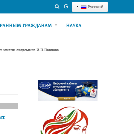
Искать...
G
Русский
ТРАННЫМ ГРАЖДАНАМ
НАУКА
ет имени академика И.П.Павлова
ет