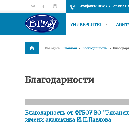
gp
fb
tt
Телефоны ВГМУ
/
Горячая
УНИВЕРСИТЕТ
АБИТ
Вы здесь:
Главная
Благодарности
Благодар
Благодарности
Благодарность от ФГБОУ ВО "Рязанс
имени академика И.П.Павлова