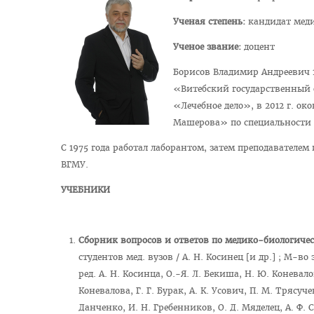
Ученая степень:
кандидат мед
Ученое звание:
доцент
Борисов Владимир Андреевич 1
«Витебский государственный 
«Лечебное дело», в 2012 г. о
Машерова» по специальности 
С 1975 года работал лаборантом, затем преподавателем
ВГМУ.
УЧЕБНИКИ
Сборник вопросов и ответов по медико-биологиче
студентов мед. вузов / А. Н. Косинец [и др.] ; М-в
ред. А. Н. Косинца, О.-Я. Л. Бекиша, Н. Ю. Коневало
Коневалова, Г. Г. Бурак, А. К. Усович, П. М. Трясучев
Данченко, И. Н. Гребенников, О. Д. Мяделец, А. Ф. 