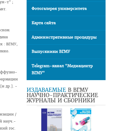
ун-т" ;
Фотогалерея университета
Авт.
Карта сайта
нском
Административные процедуры
дена
ск : ВГМУ,
енко.
Выпускники ВГМУ
Telegram-канал "Медиацентр
иффузно-
ВГМУ"
фармации
[и др.]. -
ИЗДАВАЕМЫЕ
В ВГМУ
НАУЧНО-ПРАКТИЧЕСКИЕ
ЖУРНАЛЫ И СБОРНИКИ
изации /
й науч.-
кий гос.