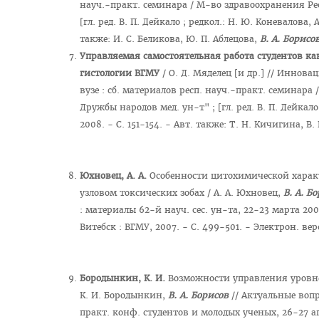
науч.-практ. семинара / М-во здравоохранения Рес
[гл. ред. В. П. Дейкало ; редкол.: Н. Ю. Коневалова, 
также: И. С. Беликова, Ю. П. Аблецова,
В. А. Борисо
Управляемая самостоятельная работа студентов к
гистологии ВГМУ
/ О. Д. Мяделец [и др.] // Иннов
вузе : сб. материалов респ. науч.-практ. семинара
Дружбы народов мед. ун-т" ; [гл. ред. В. П. Дейкало 
2008. - С. 151-154. - Авт. также: Т. Н. Кичигина, В
Юхновец, А. А.
Особенности цитохимической хара
узловом токсических зобах / А. А. Юхновец,
В. А. Б
: материалы 62-й науч. сес. ун-та, 22-23 марта 2007 
Витебск : ВГМУ, 2007. - С. 499-501. - Электрон. ве
Бородынкин, К. И.
Возможности управления уровне
К. И. Бородынкин,
В. А. Борисов
// Актуальные воп
практ. конф. студентов и молодых ученых, 26-27 а