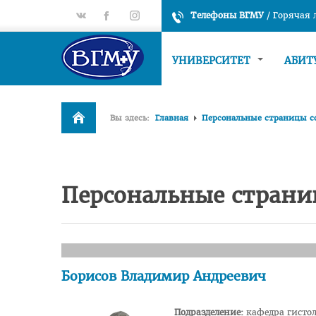
gp
fb
tt
Телефоны ВГМУ
/
Горячая
УНИВЕРСИТЕТ
АБИТ
Вы здесь:
Главная
Персональные страницы с
Персональные страни
Борисов Владимир Андреевич
Подразделение:
кафедра гистол