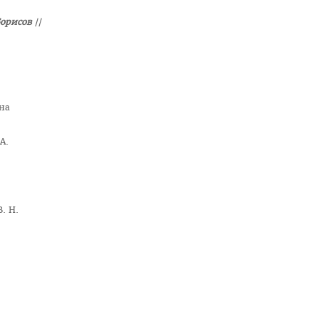
Борисов
//
ина
А.
. Н.