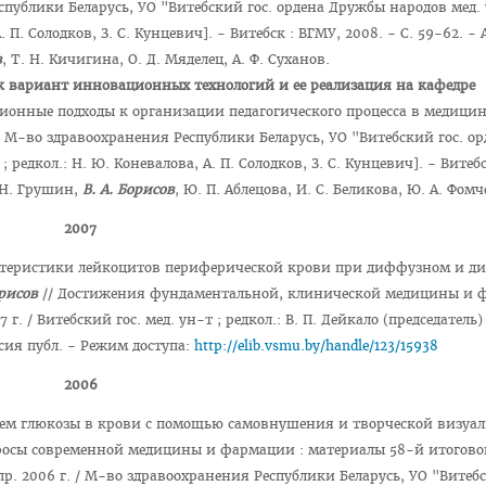
публики Беларусь, УО "Витебский гос. ордена Дружбы народов мед. 
А. П. Солодков, З. С. Кунцевич]. - Витебск : ВГМУ, 2008. - С. 59-62. - 
в
, Т. Н. Кичигина, О. Д. Мяделец, А. Ф. Суханов.
ак вариант инновационных технологий и ее реализация на кафедре
ационные подходы к организации педагогического процесса в медици
 / М-во здравоохранения Республики Беларусь, УО "Витебский гос. ор
; редкол.: Н. Ю. Коневалова, А. П. Солодков, З. С. Кунцевич]. - Витеб
. Н. Грушин,
В. А. Борисов
, Ю. П. Аблецова, И. С. Беликова, Ю. А. Фомч
2007
ктеристики лейкоцитов периферической крови при диффузном и д
орисов
// Достижения фундаментальной, клинической медицины и 
г. / Витебский гос. мед. ун-т ; редкол.: В. П. Дейкало (председатель) 
рсия публ. - Режим доступа:
http://elib.vsmu.by/handle/123/15938
2006
м глюкозы в крови с помощью самовнушения и творческой визуал
росы современной медицины и фармации : материалы 58-й итогово
пр. 2006 г. / М-во здравоохранения Республики Беларусь, УО "Витебс