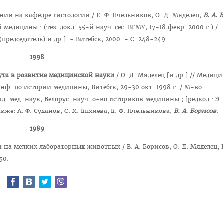
ии на кафедре гистологии / Е. Ф. Пчельников, О. Д. Мяделец,
В. А. 
едицины : (тез. докл. 55-й науч. сес. ВГМУ, 17-18 февр. 2000 г.) /
(председатель) и др.]. - Витебск, 2000. - С. 248-249.
1998
тута в развитие медицинской науки
/ О. Д. Мяделец [и др.] // Медиц
конф. по истории медицины, Витебск, 29-30 окт. 1998 г. / М-во
. мед. наук, Белорус. науч. о-во историков медицины ; [редкол.: Э. 
также: А. Ф. Суханов, С. Х. Епхиева, Е. Ф. Пчельникова,
В. А. Борисов
.
1989
а мелких лабораторных животных / В. А. Борисов, О. Д. Мяделец, В
50.