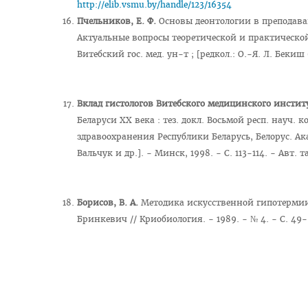
http://elib.vsmu.by/handle/123/16354
Пчельников, Е. Ф.
Основы деонтологии в преподаван
Актуальные вопросы теоретической и практической м
Витебский гос. мед. ун-т ; [редкол.: О.-Я. Л. Бекиш 
Вклад гистологов Витебского медицинского инсти
Беларуси XX века : тез. докл. Восьмой респ. науч. 
здравоохранения Республики Беларусь, Белорус. Акад
Вальчук и др.]. - Минск, 1998. - С. 113-114. - Авт. 
Борисов, В. А.
Методика искусственной гипотермии н
Бринкевич // Криобиология. - 1989. - № 4. - С. 49-