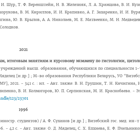
И. Шур, Т. Ф. Беренштейн, Н. В. Железняк, Л. А. Храмцова, В. И. Кузн
хорукова, В. М. Кириллов, И. И. Крапивко, А. Г. Захаренко, И. И. Бура
игина, Ю. В. Крылов, А. А. Николаев, М. Е. Матвеенко, М. Н. Медведев
 Солодков.
2021
м, итоговым занятиям и курсовому экзамену по гистологии, цитол
ов учреждений высш. образования, обучающихся по специальности 1-7
 Мяделец [и др.] ; М-во образования Республики Беларусь, УО "Витебс
МУ], 2021. - 341 с. : ил. - Авт. также: В. Н. Грушин, Т. Н. Кичигина, И
илипенко, В. И. Колмогоров, Ю. П. Серпинская, М. И. Краснобаева. - Э
andle/123/23701
1996
 иностр. студентов) / А. Ф. Суханов [и др.] ; Витебский гос. мед. ин-т 
6. - 42 с. - Авт. также: О. Д. Мяделец, С. Х. Епхиева, Е. Ф. Пчельник