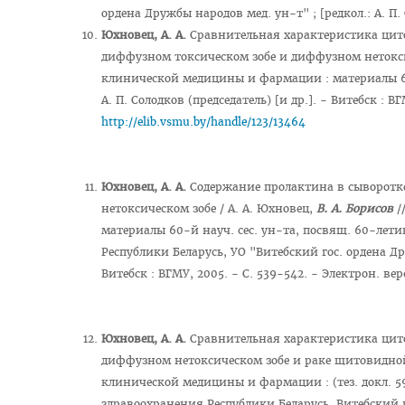
ордена Дружбы народов мед. ун-т" ; [редкол.: А. П. 
Юхновец, А. А.
Сравнительная характеристика цит
диффузном токсическом зобе и диффузном нетоксич
клинической медицины и фармации : материалы 61-й 
А. П. Солодков (председатель) [и др.]. - Витебск : 
http://elib.vsmu.by/handle/123/13464
Юхновец, А. А.
Содержание пролактина в сыворотк
нетоксическом зобе / А. А. Юхновец,
В. А. Борисов
/
материалы 60-й науч. сес. ун-та, посвящ. 60-лет
Республики Беларусь, УО "Витебский гос. ордена Дру
Витебск : ВГМУ, 2005. - С. 539-542. - Электрон. ве
Юхновец, А. А.
Сравнительная характеристика цит
диффузном нетоксическом зобе и раке щитовидной
клинической медицины и фармации : (тез. докл. 59
здравоохранения Республики Беларусь, Витебский гос.