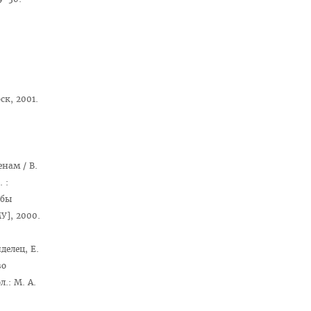
ск, 2001.
нам / В.
 :
жбы
МУ], 2000.
елец, Е.
во
.: М. А.