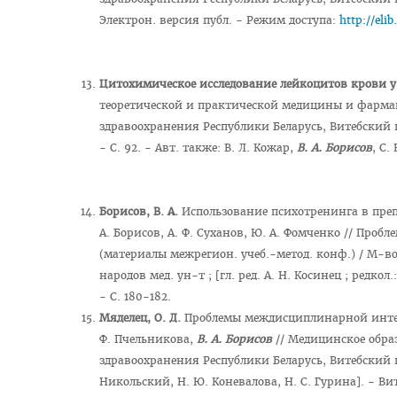
Электрон. версия публ. - Режим доступа:
http://eli
Цитохимическое исследование лейкоцитов крови у
теоретической и практической медицины и фармации 
здравоохранения Республики Беларусь, Витебский гос.
- С. 92. - Авт. также: В. Л. Кожар,
В. А. Борисов
, С.
Борисов, В. А.
Использование психотренинга в преп
А. Борисов, А. Ф. Суханов, Ю. А. Фомченко // Проб
(материалы межрегион. учеб.-метод. конф.) / М-в
народов мед. ун-т ; [гл. ред. А. Н. Косинец ; редкол
- С. 180-182.
Мяделец, О. Д.
Проблемы междисциплинарной интегр
Ф. Пчельникова,
В. А. Борисов
// Медицинское образ
здравоохранения Республики Беларусь, Витебский гос
Никольский, Н. Ю. Коневалова, Н. С. Гурина]. - Вит