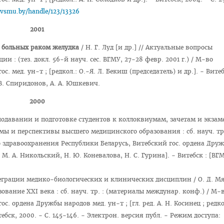
b.vsmu.by/handle/123/13326
2001
 больных раком желудка
/ Н. Г. Луд [и др.] // Актуальные вопросы
: (тез. докл. 56-й науч. сес. ВГМУ, 27-28 февр. 2001 г.) / М-во
 мед. ун-т ; [редкол.: О.-Я. Л. Бекиш (председатель) и др.]. - Витеб
 В. Спиридонов, А. А. Юшкевич.
2000
одавании и подготовке студентов к коллоквиумам, зачетам и экзаме
лемы и перспективы высшего медицинского образования : сб. науч. тр.
о здравоохранения Республики Беларусь, Витебский гос. ордена Дру
.: М. А. Никольский, Н. Ю. Коневалова, Н. С. Гурина]. - Витебск : [ВГ
ации медико-биологических и клинических дисциплин / О. Д. Мяд
ование XXI века : сб. науч. тр. : (материалы междунар. конф.) / М-
. ордена Дружбы народов мед. ун-т ; [гл. ред. А. Н. Косинец ; редкол
ебск, 2000. - С. 145-146. - Электрон. версия публ. - Режим доступа: