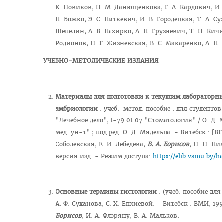
К. Новиков, Н. М. Данющенкова, Г. А. Кардович, И. 
П. Божко, Э. С. Питкевич, И. В. Городецкая, Т. А. Су
Шепелин, А. В. Пахирко, А. П. Грузневич, Т. Н. Кич
Родионов, Н. Г. Жизневская, В. С. Макаренко, А. П.
УЧЕБНО-МЕТОДИЧЕСКИЕ ИЗДАНИЯ
Материалы для подготовки к текущим лабораторны
эмбриологии
: учеб.-метод. пособие : для студент
"Лечебное дело", 1-79 01 07 "Стоматология" / О. Д.
мед. ун-т" ; под ред. О. Д. Мядельца. - Витебск : [ВГ
Соболевская, Е. И. Лебедева,
В. А. Борисов
, Н. Н. П
версия изд. - Режим доступа:
https://elib.vsmu.by/h
Основные термины гистологии
: (учеб. пособие для
А. Ф. Суханова, С. Х. Епхиевой. - Витебск : ВМИ, 199
Борисов
, И. А. Флоряну, В. А. Мальков.