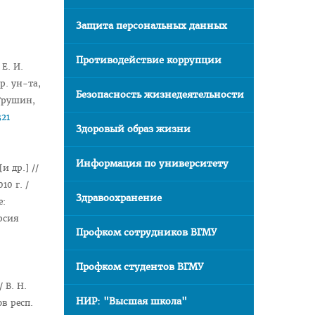
Защита персональных данных
Противодействие коррупции
 Е. И.
р. ун-та,
Безопасность жизнедеятельности
 Грушин,
321
Здоровый образ жизни
Информация по университету
и др.] //
0 г. /
Здравоохранение
е:
ерсия
Профком сотрудников ВГМУ
Профком студентов ВГМУ
/ В. Н.
НИР: "Высшая школа"
в респ.