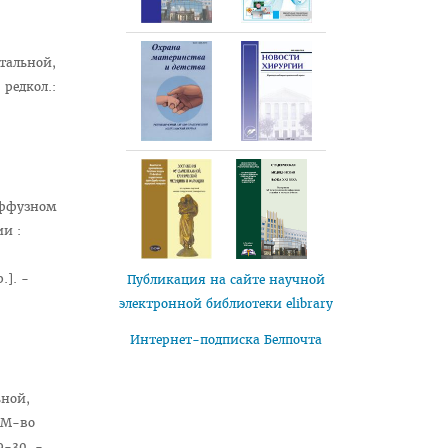
тальной,
 редкол.:
иффузном
и :
.]. -
Публикация на сайте научной
электронной библиотеки elibrary
Интернет-подписка Белпочта
ной,
/ М-во
9-30. -