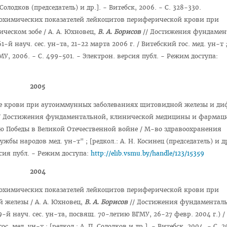
Солодков (председатель) и др.]. - Витебск, 2006. - С. 328-330.
охимических показателей лейкоцитов периферической крови при
еском зобе / А. А. Юхновец,
В. А. Борисов
// Достижения фундамен
науч. сес. ун-та, 21-22 марта 2006 г. / Витебский гос. мед. ун-т ;
ВГМУ, 2006. - С. 499-501. - Электрон. версия публ. - Режим доступа:
2005
е крови при аутоиммунных заболеваниях щитовидной железы и д
/ Достижения фундаментальной, клинической медицины и фармаци
ию Победы в Великой Отечественной войне / М-во здравоохранения
жбы народов мед. ун-т" ; [редкол.: А. Н. Косинец (председатель) и др
рсия публ. - Режим доступа:
http://elib.vsmu.by/handle/123/15359
2004
охимических показателей лейкоцитов периферической крови при
 железы / А. А. Юхновец,
В. А. Борисов
// Достижения фундаменталь
-й науч. сес. ун-та, посвящ. 70-летию ВГМУ, 26-27 февр. 2004 г.) 
 мед. ун-т ; [редкол.: А. П. Солодков и др.]. - Витебск, 2004. - С. 2