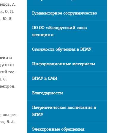
ецов, А.
к, О. П.
Гуманитарное сотрудничество
, Ю. Я.
ПО ОО «Белорусский союз
женщин»
Стоимость обучения в ВГМУ
огии и
Информационные материалы
9 01 01
кий гос.
ВГМУ в СМИ
. С.
лектрон.
Благодарности
Патриотическое воспитание в
ВГМУ
; под ред.
ова,
В. А.
Электронные обращения