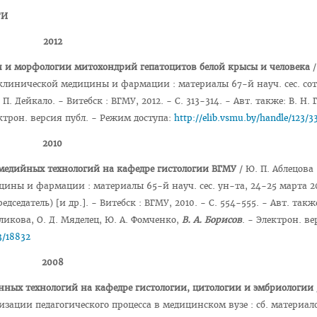
ТИ
2012
 и морфологии митохондрий гепатоцитов белой крысы и человека
/
 клинической медицины и фармации : материалы 67-й науч. сес. сот
. П. Дейкало. - Витебск : ВГМУ, 2012. - С. 313-314. - Авт. также: В. Н.
лектрон. версия публ. - Режим доступа:
http://elib.vsmu.by/handle/123/3
2010
медийных технологий на кафедре гистологии ВГМУ
/ Ю. П. Аблецова [
ы и фармации : материалы 65-й науч. сес. ун-та, 24-25 марта 201
едседатель) [и др.]. - Витебск : ВГМУ, 2010. - С. 554-555. - Авт. такж
еликова, О. Д. Мяделец, Ю. А. Фомченко,
В. А. Борисов
. - Электрон. в
3/18832
2008
нных технологий на кафедре гистологии, цитологии и эмбриологии
зации педагогического процесса в медицинском вузе : сб. материало