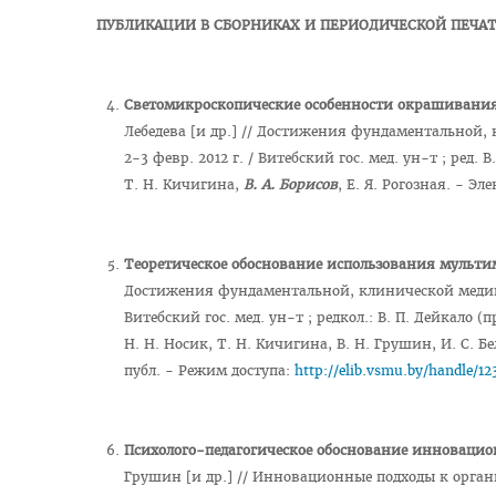
ПУБЛИКАЦИИ В СБОРНИКАХ И ПЕРИОДИЧЕСКОЙ ПЕЧА
Светомикроскопические особенности окрашивания
Лебедева [и др.] // Достижения фундаментальной,
2-3 февр. 2012 г. / Витебский гос. мед. ун-т ; ред. В
Т. Н. Кичигина,
В. А. Борисов
, Е. Я. Рогозная. - Э
Теоретическое обоснование использования мульти
Достижения фундаментальной, клинической медицин
Витебский гос. мед. ун-т ; редкол.: В. П. Дейкало (пр
Н. Н. Носик, Т. Н. Кичигина, В. Н. Грушин, И. С. Б
публ. - Режим доступа:
http://elib.vsmu.by/handle/12
Психолого-педагогическое обоснование инновацио
Грушин [и др.] // Инновационные подходы к органи