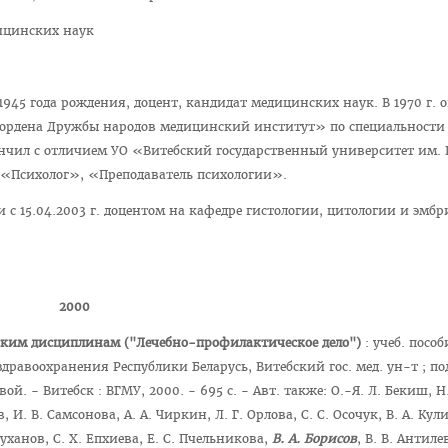
ицинских наук
945 года рождения, доцент, кандидат медицинских наук. В 1970 г. 
ордена Дружбы народов медицинский институт» по специальности
кончил с отличием УО «Витебский государственный университет им. 
«Психолог», «Преподаватель психологии».
 и с 15.04.2003 г. доцентом на кафедре гистологии, цитологии и эмб
2000
ским дисциплинам ("Лечебно-профилактическое дело")
: учеб. пособ
о здравоохранения Республики Беларусь, Витебский гос. мед. ун-т ; по
вой. - Витебск : ВГМУ, 2000. - 695 с. - Авт. также: О.-Я. Л. Бекиш, Н
, И. В. Самсонова, А. А. Чиркин, Л. Г. Орлова, С. С. Осочук, В. А. Кули
Суханов, С. Х. Епхиева, Е. С. Пчельникова,
В. А. Борисов
, В. В. Антиле