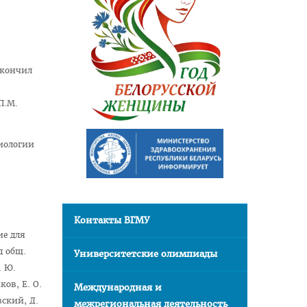
окончил
П.М.
риологии
Контакты ВГМУ
ие для
д общ.
Университетские олимпиады
. Ю.
ков, Е. О.
Международная и
вский, Д.
межрегиональная деятельность