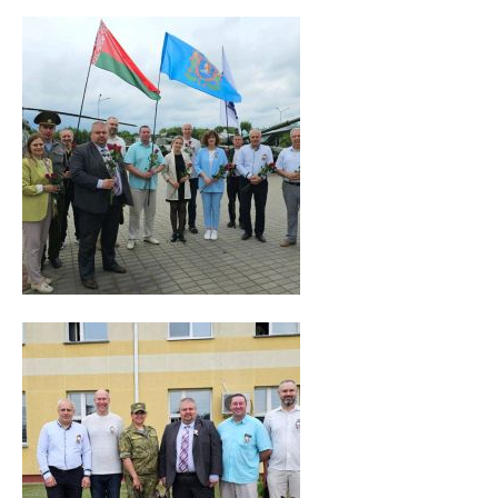
Медаль «За трудовые заслуги»
Почётная грамота Национального собрания РБ
Почётная грамота Совета Министров РБ
Благодарность Президента РБ
Почётная грамота Администрации Президента РБ
Заслуженный работник образования РБ
Благодарность Председателя Палаты представителей
Национального собрания РБ
Благодарность Администрации Президента РБ
Благодарность Премьер-министра РБ
АБИТУРИЕНТУ
Факультет довузовской подготовки
Порядок приема на ФДП 2026