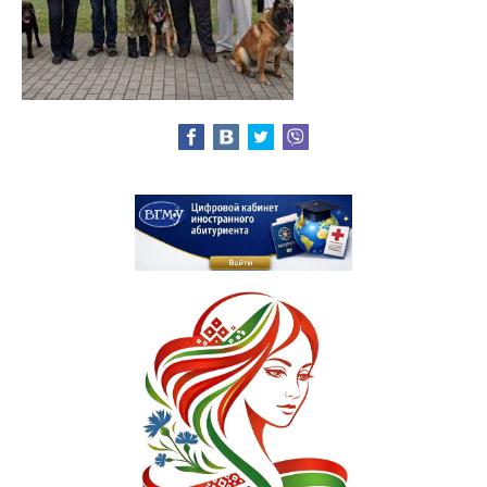
Расписание
Стоимость обучения
Документы
Адрес
Для иностранных граждан
Личный кабинет абитуриента
Сроки вступительной кампании 2026
План приема в ВГМУ 2026
Количество поданных заявлений и конкурс 2026
Порядок приема в ВГМУ 2026
Нормативная документация
Целевая подготовка
Общая информация