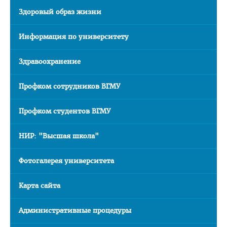
Часто задаваемые вопросы 2025
Здоровый образ жизни
Стоимость обучения в ВГМУ
Информация по университету
Профориентация
Здравоохранение
СТУДЕНТУ
Первокурснику
Профком сотрудников ВГМУ
Расписание
Профком студентов ВГМУ
Дневная форма обучения
НИР: "Высшая школа"
Заочная форма обучения
Экзамены
Фотогалерея университета
Подготовительное отделение
Карта сайта
Практика
Студенческое научное общество
Административные процедуры
БРСМ