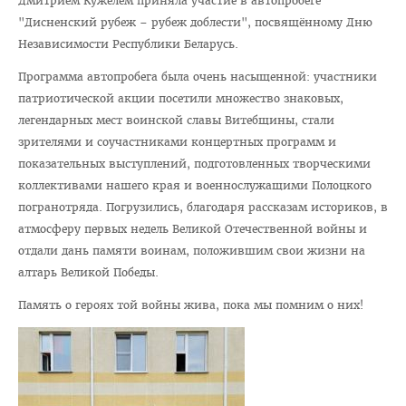
Дмитрием Кужелем приняла участие в автопробеге
Отдел по идеологической и воспитательной работе
"Дисненский рубеж – рубеж доблести", посвящённому Дню
Студенческий клуб
Независимости Республики Беларусь.
Спортивный клуб
Программа автопробега была очень насыщенной: участники
патриотической акции посетили множество знаковых,
Cоциально-педагогическая и психологическая служба
легендарных мест воинской славы Витебщины, стали
Кураторы
зрителями и соучастниками концертных программ и
показательных выступлений, подготовленных творческими
Совет волонтеров
коллективами нашего края и военнослужащими Полоцкого
2025 год — Год благоустройства
погранотряда. Погрузились, благодаря рассказам историков, в
Год качества
атмосферу первых недель Великой Отечественной войны и
отдали дань памяти воинам, положившим свои жизни на
Год мира и созидания
алтарь Великой Победы.
Великая Победа
Память о героях той войны жива, пока мы помним о них!
Год исторической памяти
Я - грамадзянiн Беларусi
Единый день голосования