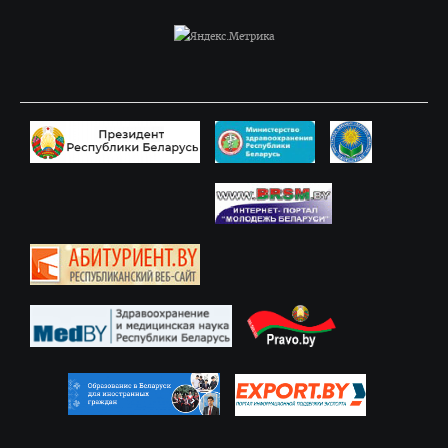
Программы клинической ординатуры
Расписание
Материалы для подготовки к квалификационному экзамену
Руководители клинической ординатуры
Вопросы к вступительным экзаменам
Информация для поступающих в клиническую ординатуру
Форма отчета клинического ординатора
Нормативные документы
Магистратура
Аспирантура/Докторантура
Повышение квалификации
Подтверждение квалификации (лечебное дело)
Подтверждение квалификации (педиатрия)