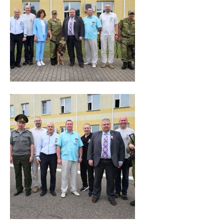
Навстречу референдуму
Год народного единства
Стратегия: Молодежь Беларуси - 20.30
Военно-патриотический Клуб «Служу Отечеству»
ПОО «Белорусский Союз Женщин»
ПО РОО «Белая Русь»
Совет ветеранов ВГМУ
Каталог учебных дисциплин
Награды сотрудников ВГМУ
Заслуженный деятель науки БССР
Медаль Ф. Скорины
Заслуженный врач РБ
Заслуженный деятель науки РБ