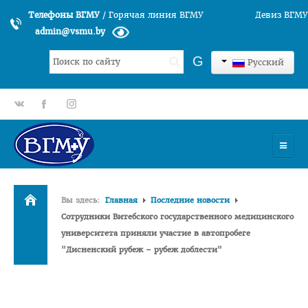
Телефоны ВГМУ
/
Горячая линия ВГМУ
Девиз ВГМУ
admin@vsmu.by
Искать...
G
Русский
gp
fb
tt
УНИВЕРСИТЕТ
Вы здесь:
Главная
Последние новости
История университета
Сотрудники Витебского государственного медицинского
университета приняли участие в автопробеге
Структура ВГМУ
"Дисненский рубеж – рубеж доблести"
Руководство
Факультеты
Лечебный