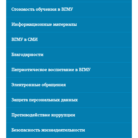
Приемная комиссия
Стоимость обучения в ВГМУ
Вступительная кампания
Информационные материалы
Университетские олимпиады
ВГМУ в СМИ
Приказ о зачислении победителей
Положение об олимпиадах
Благодарности
Квоты для зачисления
Патриотическое воспитание в ВГМУ
Приказ о результатах
Алгоритм подачи документов для победителей
Электронные обращения
университетских олимпиад
Защита персональных данных
Архив проходных баллов
Общежитие
Противодействие коррупции
Заочная форма обучения
Безопасность жизнедеятельности
Для иностранных граждан