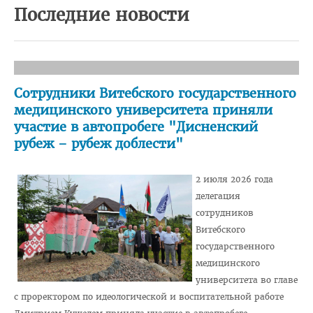
Последние новости
Педиатрический факультет
Фармацевтический
Стоматологический
Сотрудники Витебского государственного
Подготовки иностранных граждан
медицинского университета приняли
Довузовской подготовки
участие в автопробеге "Дисненский
рубеж – рубеж доблести"
ФПКиП по педагогике и психологии
Повышения квалификации и переподготовки кадров
2 июля 2026 года
Кафедры
делегация
сотрудников
Подразделения
Витебского
Система менеджмента качества
государственного
медицинского
Идеологическая и воспитательная работа в вузе
университета во главе
Герои Беларуси
с проректором по идеологической и воспитательной работе