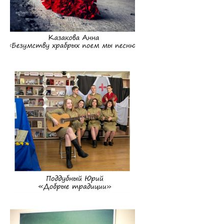
Интернатура
Объявления
Методическое обеспечение интернатуры
Планы и программы интернатуры
Текущая аттестация
Информация к квалификационному экзамену
Нормативные документы
Школа врача-интерна, провизора-интерна
Клиническая ординатура
Материалы для клинических ординаторов в СДО
Контрольные цифры приема
Перечень документов для приема в клиническую
ординатуру