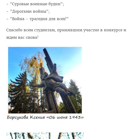
Отдел по идеологической и воспитательной работе
- "Суровые военные будни";
- "Дорогами войны";
Студенческий клуб
- "Война - трагедия для всех!"
Спортивный клуб
Спасибо всем студентам, принявшим участие в конкурсе и
Cоциально-педагогическая и психологическая служба
ждем вас снова!
Кураторы
Совет волонтеров
2025 год — Год благоустройства
Год качества
Год мира и созидания
Великая Победа
Год исторической памяти
Я - грамадзянiн Беларусi
Единый день голосования