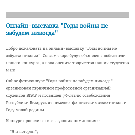
Педиатрический факультет
Фармацевтический
Онлайн-выставка "Годы войны не
Стоматологический
забудем никогда"
Подготовки иностранных граждан
Добро пожаловать на онлайн-выставку "Годы войны не
Довузовской подготовки
забудем никогда". Совсем скоро будут объявлены победители
нашего конкурса, а пока оцените творчество наших студентов
ФПКиП по педагогике и психологии
и Вы!
Повышения квалификации и переподготовки кадров
Online фотоконкурс "Годы войны не забудем никогда"
Кафедры
организован первичной профсоюзной организацией
Подразделения
студентов ВГМУ и посвящен 75-летию освобождения
Республики Беларусь от немецко-фашистских захватчиков и
Система менеджмента качества
Году малой родины.
Идеологическая и воспитательная работа в вузе
Конкурс проводился в следующих номинациях:
Герои Беларуси
- "Я и ветеран";