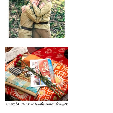
Расписание
Стоимость обучения
Бюджетные места
Документы
Адрес
Для иностранных граждан
Личный кабинет абитуриента
Сроки вступительной кампании 2026
План приема в ВГМУ 2026
Количество поданных заявлений и конкурс 2026
Порядок приема в ВГМУ 2026
Нормативная документация
Целевая подготовка