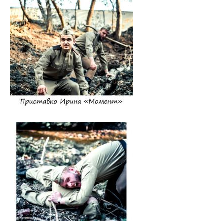
Навстречу референдуму
Год народного единства
Стратегия: Молодежь Беларуси - 20.30
Военно-патриотический Клуб «Служу Отечеству»
ПОО «Белорусский Союз Женщин»
ПО РОО «Белая Русь»
Совет ветеранов ВГМУ
Каталог учебных дисциплин
Награды сотрудников ВГМУ
Заслуженный деятель науки БССР
Медаль Ф. Скорины
Заслуженный врач РБ
Заслуженный деятель науки РБ