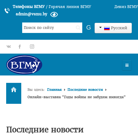
Телефоны ВГМУ
/
Горячая линия ВГМУ
Девиз ВГМУ
admin@vsmu.by
Искать...
G
Русский
gp
fb
tt
УНИВЕРСИТЕТ
Вы здесь:
Главная
Последние новости
История университета
Онлайн-выставка "Годы войны не забудем никогда"
Структура ВГМУ
Руководство
Факультеты
Последние новости
Лечебный