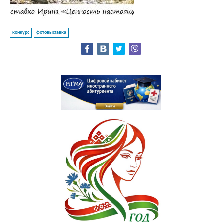
Подтверждение квалификации (педиатрия)
Подтверждение квалификации (провизоры)
конкурс
фотовыставка
Подтверждение квалификации (стоматология)
Перераспределение
Алгоритм получения справки о самостоятельном
трудоустройстве
Сектор поддержки молодых специалистов и интернов
Школа молодого специалиста
ИНОСТРАННЫМ ГРАЖДАНАМ
Цифровой кабинет иностранного абитуриента
Учебный процесс
План летнего приема иностранных граждан в 2026 году
Подача документов для поступления