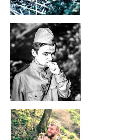
Медаль «За трудовые заслуги»
Почётная грамота Национального собрания РБ
Почётная грамота Совета Министров РБ
Благодарность Президента РБ
Почётная грамота Администрации Президента РБ
Заслуженный работник образования РБ
Благодарность Председателя Палаты представителей
Национального собрания РБ
Благодарность Администрации Президента РБ
Благодарность Премьер-министра РБ
АБИТУРИЕНТУ
Факультет довузовской подготовки
Порядок приема на ФДП 2026