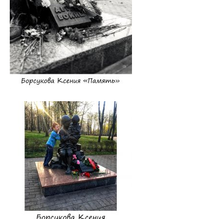
Для иностранных граждан
Часто задаваемые вопросы 2025
Стоимость обучения в ВГМУ
Профориентация
СТУДЕНТУ
Первокурснику
Расписание
Дневная форма обучения
Заочная форма обучения
Экзамены
Подготовительное отделение
Практика
Студенческое научное общество