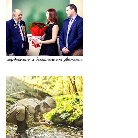
Порядок приема для граждан Республики Беларусь
Программы клинической ординатуры
Расписание
Материалы для подготовки к квалификационному экзамену
Руководители клинической ординатуры
Вопросы к вступительным экзаменам
Информация для поступающих в клиническую ординатуру
Форма отчета клинического ординатора
Нормативные документы
Магистратура
Аспирантура/Докторантура
Повышение квалификации
Подтверждение квалификации (лечебное дело)