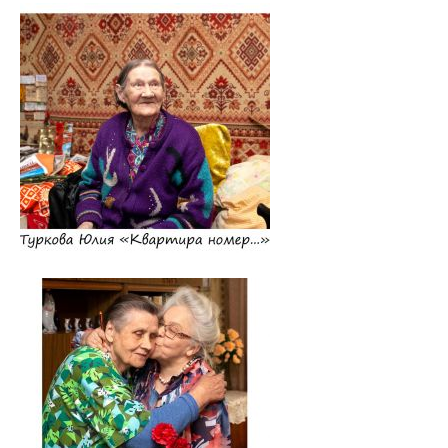
Общая информация
План приема на целевые места
Пункты оформления и выдачи договоров о целевой
подготовке-2026
Заказчик: Министерство здравоохранения
Заказчик: организации спорта
Заказчик: Государственный комитет судебных экспертиз
Заказчик: организации системы труда и соцзащиты
Заказчик: БелЛекоЦентр
Памятка абитуриенту 2026
Алгоритм подачи документов для целевиков
Вступительный экзамен
Карта целевика