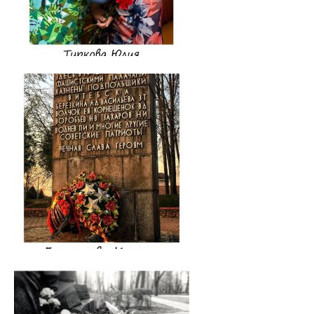
"Горячая линия" по целевой подготовке
Приемная комиссия
Вступительная кампания
Университетские олимпиады
Приказ о зачислении победителей
Положение об олимпиадах
Квоты для зачисления
Приказ о результатах
Алгоритм подачи документов для победителей
университетских олимпиад
Архив проходных баллов
Общежитие
Заочная форма обучения