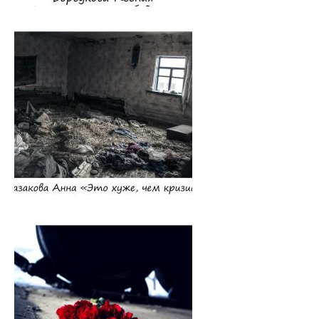
БРСМ
Правовое просвещение
Студенческий городок
Студенческий совет ВГМУ
Студенческий совет по качеству образования
Лаборатории профессионального мастерства
Каталог учебных дисциплин
Комиссия по снижению оплаты, переводу на бюджет
Нормативные документы
Образцы заявлений
ВЫПУСКНИКУ
Сектор клинической ординатуры и интернатуры