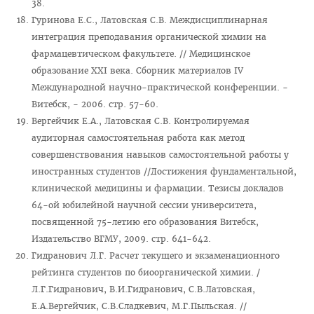
38.
Последипломная подготовка
Гуринова Е.С., Латовская С.В. Междисциплинарная
Клиническая ординатура
интеграция преподавания органической химии на
фармацевтическом факультете. // Медицинское
Стоимость обучения
образование XXI века. Сборник материалов IV
Подача документов
Международной научно-практической конференции. -
Витебск, - 2006. стр. 57-60.
Информация для рекрутинговых компаний
Вергейчик Е.А., Латовская С.В. Контролируемая
Официальные представители
аудиторная самостоятельная работа как метод
совершенствования навыков самостоятельной работы у
Наши лучшие выпускники
иностранных студентов //Достижения фундаментальной,
Отзывы выпускников
клинической медицины и фармации. Тезисы докладов
64-ой юбилейной научной сессии университета,
Воспитательная работа
посвященной 75-летию его образования Витебск,
Документы
Издательство ВГМУ, 2009. стр. 641-642.
Гидранович Л.Г. Расчет текущего и экзаменационного
Информационно - консультационный пункт
рейтинга студентов по биоорганической химии. /
Для граждан РФ
Л.Г.Гидранович, В.И.Гидранович, С.В.Латовская,
Проморолики о ВГМУ
Е.А.Вергейчик, С.В.Сладкевич, М.Г.Пыльская. //