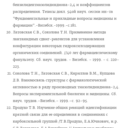
бензилидентиазолидиндиона-2,4 и коэффициентов
распределения. Тезисы докл. 54ой науч. сессии ин-та
"Фундаментальные и прикладные вопросы медицины и
фармации".-Витебск.-1999.-с.181.
Латовская С.В., Соколова Т.Н. Применение метода
лантанидных сдвиг-реагентов для установления
конфигурации некоторых гидроксилсодержащих
органических соединений. //40 лет фармацевтическому
факультету. Сб. науч. трудов. - Витебск. - 1999. - с. 220-
223.
Соколова Т.Н., Латовская С.В., Кириллов В.М., Купцова
Д.В. Взаимосвязь структуры с фармакологической
активностью в ряду производных тиазолидиндиона-2,4.
Вопросы экспериментальной биологии и медицины. Сб.
науч. трудов.–Витебск.– 1999.–с. 92–95.
Продухо Т.В. Изучение общих реакций идентификации
кратной связи для ее определения в соединениях с
карбоксильной группой /Т.В.Продухо, Е.А.Ючкович, н.р.