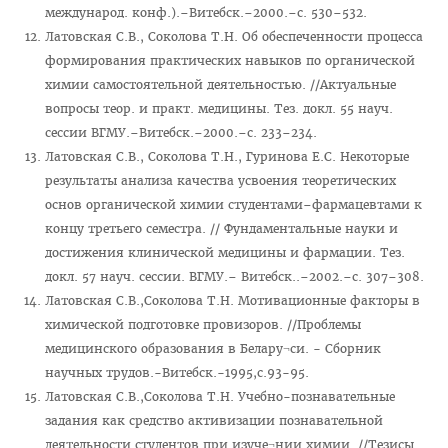
Программы клинической ординатуры
международ. конф.).–Витебск.–2000.–с. 530–532.
Латовская С.В., Соколова Т.Н. Об обеспеченности процесса
Расписание
формирования практических навыков по органической
Материалы для подготовки к квалификационному экзамену
химии самостоятельной деятельностью. //Актуальные
вопросы теор. и практ. медицины. Тез. докл. 55 науч.
Руководители клинической ординатуры
сессии ВГМУ.–Витебск.–2000.–с. 233–234.
Вопросы к вступительным экзаменам
Латовская С.В., Соколова Т.Н., Гуринова Е.С. Некоторые
результаты анализа качества усвоения теоретических
Информация для поступающих в клиническую ординатуру
основ органической химии студентами–фармацевтами к
Форма отчета клинического ординатора
концу третьего семестра. // Фундаментальные науки и
Нормативные документы
достижения клинической медицины и фармации. Тез.
докл. 57 науч. сессии. ВГМУ.– Витебск..–2002.–с. 307–308.
Магистратура
Латовская С.В.,Соколова Т.Н. Мотивационные факторы в
Аспирантура/Докторантура
химической подготовке провизоров. //Проблемы
медицинского образования в Белару¬си. - Сборник
Повышение квалификации
научных трудов.-Витебск.-1995,с.93-95.
Подтверждение квалификации (лечебное дело)
Латовская С.В.,Соколова Т.Н. Учебно-познавательные
задания как средство активизации познавательной
Подтверждение квалификации (педиатрия)
деятельности студентов при изуче¬нии химии. //Тезисы