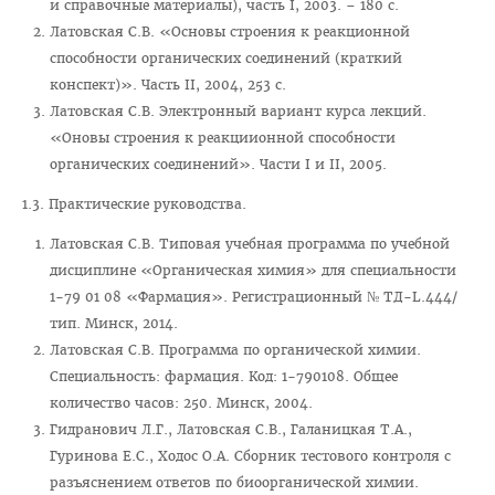
и справочные материалы), часть I, 2003. – 180 с.
Медаль «За трудовые заслуги»
Латовская С.В. «Основы строения к реакционной
способности органических соединений (краткий
Почётная грамота Национального собрания РБ
конспект)». Часть II, 2004, 253 с.
Почётная грамота Совета Министров РБ
Латовская С.В. Электронный вариант курса лекций.
Благодарность Президента РБ
«Оновы строения к реакциионной способности
органических соединений». Части I и II, 2005.
Почётная грамота Администрации Президента РБ
1.3. Практические руководства.
Заслуженный работник образования РБ
Латовская С.В. Типовая учебная программа по учебной
Благодарность Председателя Палаты представителей
дисциплине «Органическая химия» для специальности
Национального собрания РБ
1-79 01 08 «Фармация». Регистрационный № ТД-L.444/
Благодарность Администрации Президента РБ
тип. Минск, 2014.
Латовская С.В. Программа по органической химии.
Благодарность Премьер-министра РБ
Специальность: фармация. Код: 1-790108. Общее
АБИТУРИЕНТУ
количество часов: 250. Минск, 2004.
Гидранович Л.Г., Латовская С.В., Галаницкая Т.А.,
Факультет довузовской подготовки
Гуринова Е.С., Ходос О.А. Сборник тестового контроля с
Порядок приема на ФДП 2026
разъяснением ответов по биоорганической химии.