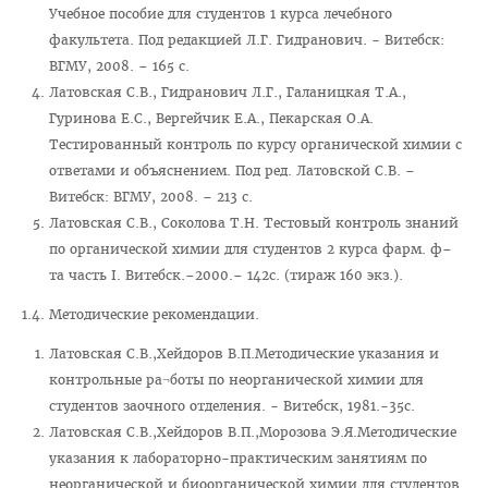
Учебное пособие для студентов 1 курса лечебного
Расписание
факультета. Под редакцией Л.Г. Гидранович. - Витебск:
Стоимость обучения
ВГМУ, 2008. – 165 с.
Латовская С.В., Гидранович Л.Г., Галаницкая Т.А.,
Документы
Гуринова Е.С., Вергейчик Е.А., Пекарская О.А.
Адрес
Тестированный контроль по курсу органической химии с
ответами и объяснением. Под ред. Латовской С.В. –
Для иностранных граждан
Витебск: ВГМУ, 2008. – 213 с.
Личный кабинет абитуриента
Латовская С.В., Соколова Т.Н. Тестовый контроль знаний
по органической химии для студентов 2 курса фарм. ф–
Сроки вступительной кампании 2026
та часть I. Витебск.–2000.– 142с. (тираж 160 экз.).
План приема в ВГМУ 2026
1.4. Методические рекомендации.
Количество поданных заявлений и конкурс 2026
Латовская С.В.,Хейдоров В.П.Методические указания и
Порядок приема в ВГМУ 2026
контрольные ра¬боты по неорганической химии для
Нормативная документация
студентов заочного отделения. - Витебск, 1981.-35с.
Латовская С.В.,Хейдоров В.П.,Морозова Э.Я.Методические
Целевая подготовка
указания к лабораторно-практическим занятиям по
Общая информация
неорганической и биоорганической химии для студентов