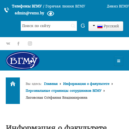
Телефоны ВГМУ
/
Горячая линия ВГМУ
Девиз ВГМУ
admin@vsmu.by
Искать...
G
Русский
gp
fb
tt
УНИВЕРСИТЕТ
Вы здесь:
Главная
Информация о факультете
История университета
Персональные страницы сотрудников ВГМУ
Латовская Стэфания Владимировна
Структура ВГМУ
Руководство
Факультеты
Информация о факультете
Лечебный