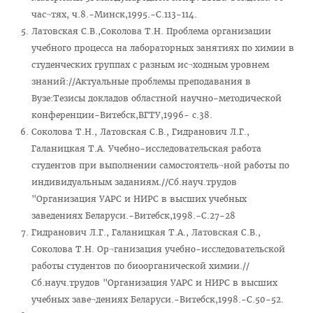
час¬тях, ч.8.-Минск,1995.-С.113-114.
Правовое просвещение
Латовская С.В.,Соколова Т.Н. Проблема организации
Студенческий городок
учебного процесса на лабораторных занятиях по химии в
студенческих группах с разным ис¬ходным уровнем
Студенческий совет ВГМУ
знаний://Актуальные проблемы преподавания в
Студенческий совет по качеству образования
Вузе:Тезисы докладов областной научно-методической
конференции-Витебск,ВГТУ,1996- с.38.
Лаборатории профессионального мастерства
Соколова Т.Н., Латовская С.В., Гидранович Л.Г.,
Каталог учебных дисциплин
Галаницкая Т.А. Учебно-исследовательская работа
студентов при выполнении самостоятель¬ной работы по
Комиссия по снижению оплаты, переводу на бюджет
индивидуальным заданиям.//Сб.науч.трудов
Нормативные документы
"Организация УАРС и НИРС в высших учебных
заведениях Беларуси.-Витебск,1998.-С.27-28
Образцы заявлений
Гидранович Л.Г., Галаницкая Т.А., Латовская С.В.,
ВЫПУСКНИКУ
Соколова Т.Н. Ор¬ганизация учебно-исследовательской
работы студентов по биоорганической химии.//
Сектор клинической ординатуры и интернатуры
Сб.науч.трудов "Организация УАРС и НИРС в высших
Интернатура
учебных заве¬дениях Беларуси.-Витебск,1998.-С.50-52.