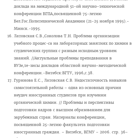
Подтверждение квалификации (провизоры)
доклада на международной 51-ой научно-технической
конференции БГПА,посвященной 75-летию
Подтверждение квалификации (стоматология)
Бел.Гос.Политехнической Академии (21-25 ноября 1995).-
Перераспределение
Минск.-1995.
Латовская С.В.,Соколова Т.Н. Проблема организации
Алгоритм получения справки о самостоятельном
учебного процес¬са на лабораторных занятиях по химии в
трудоустройстве
студенческих группах с разным исходным уровнем
Сектор поддержки молодых специалистов и интернов
знаний. //Актуальные проблемы преподавания в
ВУЗе,те¬зисы докладов областной научно-методической
Школа молодого специалиста
конференции.-Витебск:ВГТУ, 1996,с.38.
ИНОСТРАННЫМ ГРАЖДАНАМ
Гуринова Е.С., Латовская С.В. Недостаточность навыков
самостоятельной работы – одна из основных причин
Цифровой кабинет иностранного абитуриента
неудач иностранных студентов при изучении
Учебный процесс
органической химии. // Проблемы и перспективы
подготовки кадров с высшим образованием для
План летнего приема иностранных граждан в 2026 году
зарубежных стран. Материалы конференции,
Подача документов для поступления
посвященной 25-летию факультета подготовки
иностранных граждан. – Витебск, ВГМУ – 2006. стр. 36-
Стоимость обучения и др. расходы