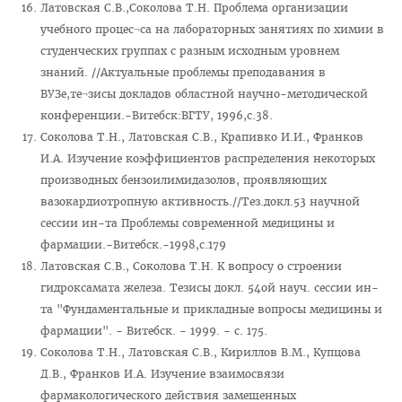
Латовская С.В.,Соколова Т.Н. Проблема организации
учебного процес¬са на лабораторных занятиях по химии в
студенческих группах с разным исходным уровнем
знаний. //Актуальные проблемы преподавания в
ВУЗе,те¬зисы докладов областной научно-методической
конференции.-Витебск:ВГТУ, 1996,с.38.
Соколова Т.Н., Латовская С.В., Крапивко И.И., Франков
И.А. Изучение коэффициентов распределения некоторых
производных бензоилимидазолов, проявляющих
вазокардиотропную активность.//Тез.докл.53 научной
сессии ин-та Проблемы современной медицины и
фармации.-Витебск.-1998,с.179
Латовская С.В., Соколова Т.Н. К вопросу о строении
гидроксамата железа. Тезисы докл. 54ой науч. сессии ин-
та "Фундаментальные и прикладные вопросы медицины и
фармации". - Витебск. - 1999. - с. 175.
Соколова Т.Н., Латовская С.В., Кириллов В.М., Купцова
Д.В., Франков И.А. Изучение взаимосвязи
фармакологического действия замещенных