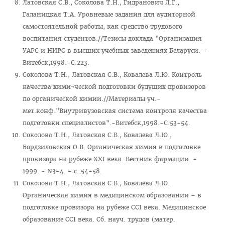
Латовская С.В., Соколова Т.Н., Гидранович Л.Г.,
Объявления
Галаницкая Т.А. Уровневые задания для аудиторной
Методическое обеспечение интернатуры
самостоятельной работы, как средство трудового
воспитания студентов.//Тезисы доклада "Организация
Планы и программы интернатуры
УАРС и НИРС в высших учебных заведениях Беларуси. -
Текущая аттестация
Витебск,1998.-С.223.
Соколова Т.Н., Латовская С.В., Ковалева Л.Ю. Контроль
Информация к квалификационному экзамену
качества хими¬ческой подготовки будущих провизоров
Нормативные документы
по органической химии.//Материалы уч.-
мет.конф."Внутривузовская система контроля качества
Школа врача-интерна, провизора-интерна
подготовки специалистов".-Витебск,1998.-С.53-54.
Клиническая ординатура
Соколова Т.Н., Латовская С.В., Ковалева Л.Ю.,
Материалы для клинических ординаторов в СДО
Бордзиловская О.В. Органическая химия в подготовке
провизора на рубеже XXI века. Вестник фармации. -
Контрольные цифры приема
1999. - N3-4. - с. 54-58.
Перечень документов для приема в клиническую
Соколова Т.Н., Латовская С.В., Ковалёва Л.Ю.
ординатуру
Органическая химия в медицинском образовании – в
подготовке провизора на рубеже CCI века. Медицинское
Порядок приема для граждан Республики Беларусь
образование CCI века. Сб. науч. трудов (матер.