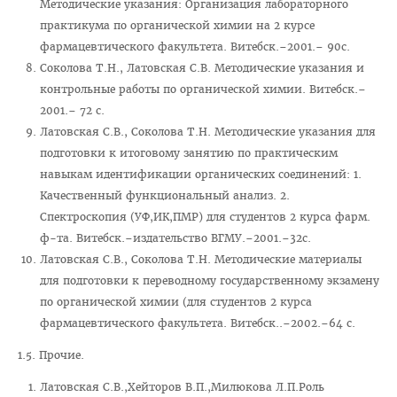
Методические указания: Организация лабораторного
Приемная комиссия
практикума по органической химии на 2 курсе
фармацевтического факультета. Витебск.–2001.– 90с.
Вступительная кампания
Соколова Т.Н., Латовская С.В. Методические указания и
Университетские олимпиады
контрольные работы по органической химии. Витебск.–
2001.– 72 с.
Приказ о зачислении победителей
Латовская С.В., Соколова Т.Н. Методические указания для
Положение об олимпиадах
подготовки к итоговому занятию по практическим
навыкам идентификации органических соединений: 1.
Квоты для зачисления
Качественный функциональный анализ. 2.
Приказ о результатах
Спектроскопия (УФ,ИК,ПМР) для студентов 2 курса фарм.
ф-та. Витебск.–издательство ВГМУ.–2001.–32с.
Алгоритм подачи документов для победителей
Латовская С.В., Соколова Т.Н. Методические материалы
университетских олимпиад
для подготовки к переводному государственному экзамену
Архив проходных баллов
по органической химии (для студентов 2 курса
Общежитие
фармацевтического факультета. Витебск..–2002.–64 с.
Заочная форма обучения
1.5. Прочие.
Для иностранных граждан
Латовская С.В.,Хейторов В.П.,Милюкова Л.П.Роль