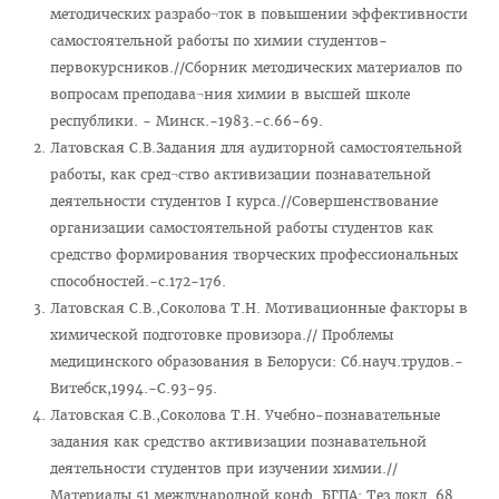
методических разрабо¬ток в повышении эффективности
Часто задаваемые вопросы 2025
самостоятельной работы по химии студентов-
Стоимость обучения в ВГМУ
первокурсников.//Сборник методических материалов по
вопросам преподава¬ния химии в высшей школе
Профориентация
республики. - Минск.-1983.-с.66-69.
СТУДЕНТУ
Латовская С.В.Задания для аудиторной самостоятельной
работы, как сред¬ство активизации познавательной
Первокурснику
деятельности студентов I курса.//Совершенствование
Расписание
организации самостоятельной работы студентов как
средство формирования творческих профессиональных
Дневная форма обучения
способностей.-с.172-176.
Заочная форма обучения
Латовская С.В.,Соколова Т.Н. Мотивационные факторы в
химической подготовке провизора.// Проблемы
Экзамены
медицинского образования в Белоруси: Сб.науч.трудов.-
Подготовительное отделение
Витебск,1994.-С.93-95.
Латовская С.В.,Соколова Т.Н. Учебно-познавательные
Практика
задания как средство активизации познавательной
Студенческое научное общество
деятельности студентов при изучении химии.//
Материалы 51 международной конф. БГПА: Тез.докл. 68
БРСМ