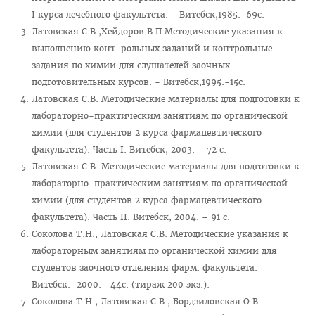
I курса лечебного факультета. - Витебск,1985.-69с.
План приема на целевые места
Латовская С.В.,Хейдоров В.П.Методические указания к
Пункты оформления и выдачи договоров о целевой
выполнению конт-рольных заданий и контрольные
подготовке-2026
задания по химии для слушателей заочных
подготовительных курсов. - Витебск,1995.-15с.
Заказчик: Министерство здравоохранения
Латовская С.В. Методические материалы для подготовки к
Заказчик: организации спорта
лабораторно-практическим занятиям по органической
химии (для студентов 2 курса фармацевтического
Заказчик: Государственный комитет судебных экспертиз
факультета). Часть I. Витебск, 2003. – 72 с.
Заказчик: организации системы труда и соцзащиты
Латовская С.В. Методические материалы для подготовки к
лабораторно-практическим занятиям по органической
Заказчик: БелЛекоЦентр
химии (для студентов 2 курса фармацевтического
Памятка абитуриенту 2026
факультета). Часть II. Витебск, 2004. – 91 с.
Алгоритм подачи документов для целевиков
Соколова Т.Н., Латовская С.В. Методические указания к
лабораторным занятиям по органической химии для
Вступительный экзамен
студентов заочного отделения фарм. факультета.
Карта целевика
Витебск.–2000.– 44с. (тираж 200 экз.).
Соколова Т.Н., Латовская С.В., Бордзиловская О.В.
"Горячая линия" по целевой подготовке