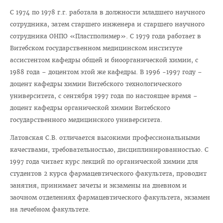
Отдел по идеологической и воспитательной работе
С 1974 по 1978 г.г. работала в должности младшего научного
Студенческий клуб
сотрудника, затем старшего инженера и старшего научного
сотрудника ОНПО «Пластполимер». С 1979 года работает в
Спортивный клуб
Витебском государственном медицинском институте
Cоциально-педагогическая и психологическая служба
ассистентом кафедры общей и биоорганической химии, с
1988 года – доцентом этой же кафедры. В 1996 -1997 году –
Кураторы
доцент кафедры химии Витебского технологического
Совет волонтеров
университета, с сентября 1997 года по настоящее время –
2025 год — Год благоустройства
доцент кафедры органической химии Витебского
государственного медицинского университета.
Год качества
Латовская С.В. отличается высокими профессиональными
Год мира и созидания
качествами, требовательностью, дисциплинированностью. С
Великая Победа
1997 года читает курс лекций по органической химии для
студентов 2 курса фармацевтического факультета, проводит
Год исторической памяти
занятия, принимает зачеты и экзамены на дневном и
Я - грамадзянiн Беларусi
заочном отделениях фармацевтического факультета, экзамен
на лечебном факультете.
Единый день голосования