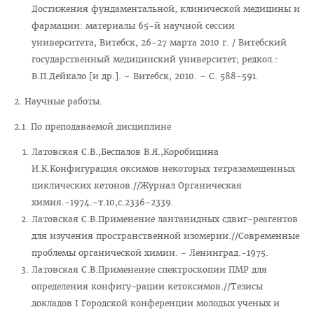
Достижения фундаментальной, клинической медицины и
О трудоустройстве
фармации: материалы 65-й научной сессии
Правила пребывания иностранных граждан на территории
университета, Витебск, 26-27 марта 2010 г. / Витебский
РБ
государственный медицинский университет; редкол.:
В.П.Дейкало [и др.]. – Витебск, 2010. – С. 588-591.
НАУКА
2. Научные работы.
2.1. По преподаваемой дисциплине
Латовская С.В.,Беспалов В.Я.,Коробицина
И.К.Конфигурация оксимов некоторых тетразамещенных
циклических кетонов.//Журнал Органическая
химия.-1974.-т.10,с.2336-2339.
Латовская С.В.Применение лантанидных сдвиг-реагентов
для изучения пространственной изомерии.//Современные
проблемы органической химии. - Ленинград.-1975.
Латовская С.В.Применение спектроскопии ПМР для
определения конфигу¬рации кетоксимов.//Тезисы
докладов I Городской конференции молодых ученых и