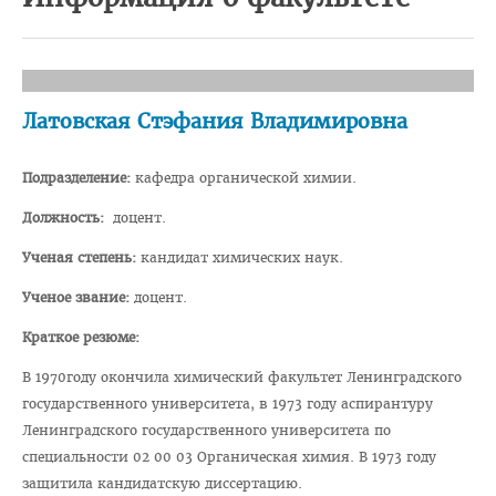
Педиатрический факультет
Фармацевтический
Стоматологический
Латовская Стэфания Владимировна
Подготовки иностранных граждан
Подразделение:
кафедра органической химии.
Довузовской подготовки
Должность:
доцент.
ФПКиП по педагогике и психологии
Ученая степень:
кандидат химических наук.
Повышения квалификации и переподготовки кадров
Ученое звание:
доцент.
Кафедры
Краткое резюме:
Подразделения
В 1970году окончила химический факультет Ленинградского
Система менеджмента качества
государственного университета, в 1973 году аспирантуру
Идеологическая и воспитательная работа в вузе
Ленинградского государственного университета по
специальности 02 00 03 Органическая химия. В 1973 году
Герои Беларуси
защитила кандидатскую диссертацию.