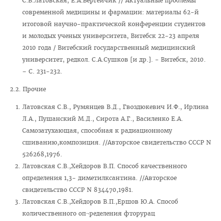
С.В.Латовская, Е.А.Вергейчик // Актуальные проблемы
современной медицины и фармации: материалы 62-й
итоговой научно-практической конференции студентов
и молодых ученых университета, Витебск 22-23 апреля
2010 года / Витебский государственный медицинский
университет, редкол. С.А.Сушков [и др.]. - Витебск, 2010.
– С. 231-232.
2.2. Прочие
Латовская С.В., Румянцев В.Д., Гвоздюкевич И.Ф., Ирлина
Л.А., Пушанский М.Д., Сирота А.Г., Василенко Е.А.
Самозатухающая, способная к радиационному
сшиванию,композиция. //Авторское свидетельство СССР N
526268,1976.
Латовская С.В.,Хейдоров В.П. Способ качественного
определения 1,3- диметилксантина. //Авторское
свидетельство СССР N 834470,1981.
Латовская С.В.,Хейдоров В.П.,Ершов Ю.А. Способ
количественного оп¬ределения фторурац