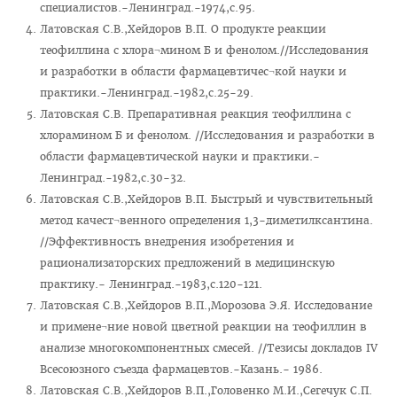
специалистов.-Ленинград.-1974,с.95.
Латовская С.В.,Хейдоров В.П. О продукте реакции
теофиллина с хлора¬мином Б и фенолом.//Исследования
и разработки в области фармацевтичес¬кой науки и
практики.-Ленинград.-1982,с.25-29.
Латовская С.В. Препаративная реакция теофиллина с
хлорамином Б и фенолом. //Исследования и разработки в
области фармацевтической науки и практики.-
Ленинград.-1982,с.30-32.
Латовская С.В.,Хейдоров В.П. Быстрый и чувствительный
метод качест¬венного определения 1,3-диметилксантина.
//Эффективность внедрения изобретения и
рационализаторских предложений в медицинскую
практику.- Ленинград.-1983,с.120-121.
Латовская С.В.,Хейдоров В.П.,Морозова Э.Я. Исследование
и примене¬ние новой цветной реакции на теофиллин в
анализе многокомпонентных смесей. //Тезисы докладов IV
Всесоюзного съезда фармацевтов.-Казань.- 1986.
Латовская С.В.,Хейдоров В.П.,Головенко М.И.,Сегечук С.П.