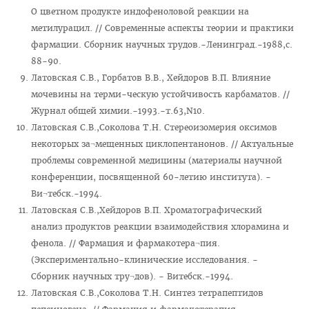
О цветном продукте индофеноловой реакции на
метилурацил. // Современные аспекты теории и практики
фармации. Сборник научных трудов.-Ленинград.-1988,с.
88-90.
Латовская С.В., Горбатов В.В., Хейдоров В.П. Влияние
мочевины на терми-ческую устойчивость карбаматов. //
Журнал общей химии.-1993.-т.63,N10.
Латовская С.В.,Соколова Т.Н. Стереоизомерия оксимов
некоторых за¬мещенных циклопентанонов. // Актуальные
проблемы современной медицины (материалы научной
конференции, посвященной 60-летию института). -
Ви¬тебск.-1994.
Латовская С.В.,Хейдоров В.П. Хроматографический
анализ продуктов реакции взаимодействия хлорамина и
фенола. // Фармация и фармакотера¬пия.
(Экспериментально-клинические исследования. -
Сборник научных тру¬дов). - Витебск.-1994.
Латовская С.В.,Соколова Т.Н. Синтез тетрапептидов