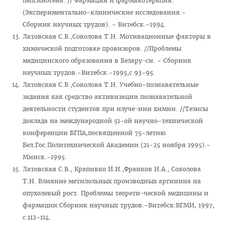
пепсиногена. // Фармация и фармакотерапия.
(Экспериментально-клинические исследования.-
Сборник научных трудов). - Витебск.-1994.
Латовская С.В.,Соколова Т.Н. Мотивационные факторы в
химической подготовке провизоров. //Проблемы
медицинского образования в Белару¬си. - Сборник
научных трудов.-Витебск.-1995,с.93-95.
Латовская С.В.,Соколова Т.Н. Учебно-познавательные
задания как средство активизации познавательной
деятельности студентов при изуче¬нии химии. //Тезисы
доклада на международной 51-ой научно-технической
конференции БГПА,посвященной 75-летию
Бел.Гос.Политехнической Академии (21-25 ноября 1995).-
Минск.-1995.
Латовская С.В., Крапивко И.И.,Франков И.А., Соколова
Т.Н. Влияние метилольных производных аргинина на
опухолевый рост. Проблемы теорети¬ческой медицины и
фармации:Сборник научных трудов.-Витебск:ВГМИ, 1997,
с.112-114.