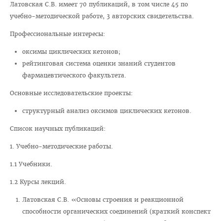
Латовская С.В. имеет 70 публикаций, в том числе 45 по
Навстречу референдуму
учебно-методической работе, 3 авторских свидетельства.
Год народного единства
Профессиональные интересы:
Стратегия: Молодежь Беларуси - 20.30
оксимы циклических кетонов;
Военно-патриотический Клуб «Служу Отечеству»
рейтинговая система оценки знаний студентов
ПОО «Белорусский Союз Женщин»
фармацевтического факультета.
ПО РОО «Белая Русь»
Основные исследовательские проекты:
Совет ветеранов ВГМУ
структурный анализ оксимов циклических кетонов.
Каталог учебных дисциплин
Список научных публикаций:
Награды сотрудников ВГМУ
1. Учебно-методические работы.
Заслуженный деятель науки БССР
1.1 Учебники.
Медаль Ф. Скорины
1.2 Курсы лекций.
Заслуженный врач РБ
Латовская С.В. «Основы строения и реакционной
способности органических соединений (краткий конспект
Заслуженный деятель науки РБ