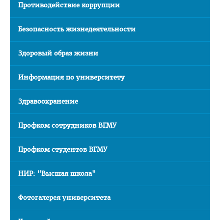
Противодействие коррупции
Приемная комиссия
Безопасность жизнедеятельности
Вступительная кампания
Университетские олимпиады
Здоровый образ жизни
Приказ о зачислении победителей
Информация по университету
Положение об олимпиадах
Квоты для зачисления
Здравоохранение
Приказ о результатах
Профком сотрудников ВГМУ
Алгоритм подачи документов для победителей
университетских олимпиад
Профком студентов ВГМУ
Архив проходных баллов
НИР: "Высшая школа"
Общежитие
Заочная форма обучения
Фотогалерея университета
Для иностранных граждан