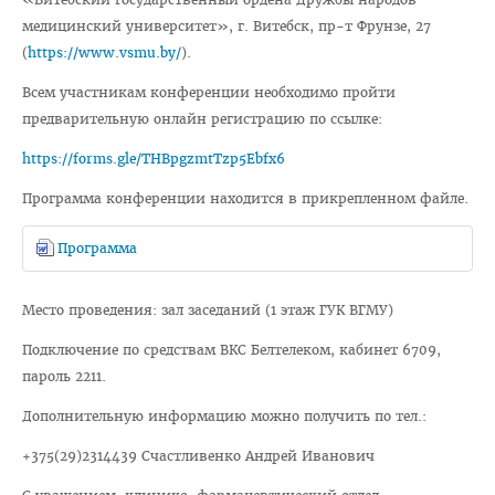
Отдел по идеологической и воспитательной работе
медицинский университет», г. Витебск, пр-т Фрунзе, 27
Студенческий клуб
(
https://www.vsmu.by/
).
Спортивный клуб
Всем участникам конференции необходимо пройти
предварительную онлайн регистрацию по ссылке:
Cоциально-педагогическая и психологическая служба
https://forms.gle/THBpgzmtTzp5Ebfx6
Кураторы
Программа конференции находится в прикрепленном файле.
Совет волонтеров
2025 год — Год благоустройства
Программа
Год качества
Место проведения: зал заседаний (1 этаж ГУК ВГМУ)
Год мира и созидания
Подключение по средствам ВКС Белтелеком, кабинет 6709,
Великая Победа
пароль 2211.
Год исторической памяти
Дополнительную информацию можно получить по тел.:
Я - грамадзянiн Беларусi
+375(29)2314439 Счастливенко Андрей Иванович
Единый день голосования