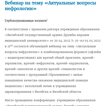
Вебинар на тему «Актуальные вопросы
нефрологии»
Педиатрический факультет
Фармацевтический
Глубокоуважаемые коллеги!
Стоматологический
В соответствии с приказом ректора учреждения образования
Подготовки иностранных граждан
«Витебский государственный ордена Дружбы народов
медицинский университет» от 20.04.2022 № 70-кл 05.05.2022
Довузовской подготовки
00
в 11
состоится обучающий вебинар на тему «Актуальные
ФПКиП по педагогике и психологии
вопросы нефрологии» в комбинированном формате (офлайн
+ видеотрансляция) для врачей общей практики, врачей-
Повышения квалификации и переподготовки кадров
терапевтов, врачей-нефрологов, врачей-кардиологов,
Кафедры
врачей-онкологов и других врачей-специалистов в
Подразделения
соответствии с программой (Приложение) с целью
повышения качества оказания медицинской помощи
Система менеджмента качества
пациентам с патологией почек в учреждениях
Идеологическая и воспитательная работа в вузе
здравоохранения г.Витебска и Витебской области.
Герои Беларуси
Место проведения конференции: учреждение образования
«Витебский государственный ордена Дружбы народов