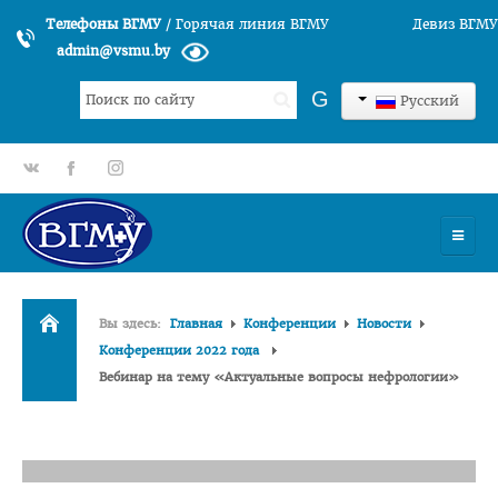
Телефоны ВГМУ
/
Горячая линия ВГМУ
Девиз ВГМУ
admin@vsmu.by
Искать...
G
Русский
gp
fb
tt
УНИВЕРСИТЕТ
Вы здесь:
Главная
Конференции
Новости
История университета
Конференции 2022 года
Вебинар на тему «Актуальные вопросы нефрологии»
Структура ВГМУ
Руководство
Факультеты
Лечебный