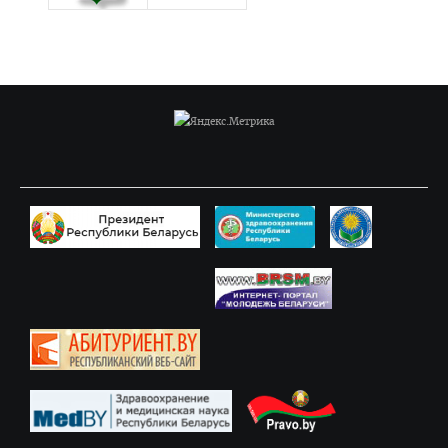
Объявления
Методическое обеспечение интернатуры
Планы и программы интернатуры
Текущая аттестация
Информация к квалификационному экзамену
Нормативные документы
Школа врача-интерна, провизора-интерна
Клиническая ординатура
Материалы для клинических ординаторов в СДО
Контрольные цифры приема
Перечень документов для приема в клиническую
ординатуру
Порядок приема для граждан Республики Беларусь