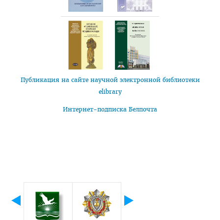
Правовое просвещение
Студенческий городок
Студенческий совет ВГМУ
Студенческий совет по качеству образования
Публикация на сайте научной электронной библиотеки
Лаборатории профессионального мастерства
elibrary
Каталог учебных дисциплин
Интернет-подписка Белпочта
Комиссия по снижению оплаты, переводу на бюджет
Нормативные документы
Образцы заявлений
ВЫПУСКНИКУ
Сектор клинической ординатуры и интернатуры
Интернатура