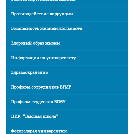
Часто задаваемые вопросы 2025
Противодействие коррупции
Стоимость обучения в ВГМУ
Профориентация
Безопасность жизнедеятельности
СТУДЕНТУ
Здоровый образ жизни
Первокурснику
Информация по университету
Расписание
Дневная форма обучения
Здравоохранение
Заочная форма обучения
Профком сотрудников ВГМУ
Экзамены
Профком студентов ВГМУ
Подготовительное отделение
Практика
НИР: "Высшая школа"
Студенческое научное общество
Фотогалерея университета
БРСМ