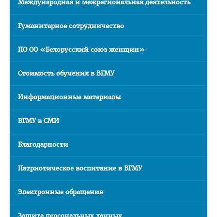
Международная и межрегиональная деятельность
Приемная комиссия
Гуманитарное сотрудничество
Вступительная кампания
Университетские олимпиады
ПО ОО «Белорусский союз женщин»
Приказ о зачислении победителей
Стоимость обучения в ВГМУ
Положение об олимпиадах
Информационные материалы
Квоты для зачисления
Приказ о результатах
ВГМУ в СМИ
Алгоритм подачи документов для победителей
университетских олимпиад
Благодарности
Архив проходных баллов
Патриотическое воспитание в ВГМУ
Общежитие
Электронные обращения
Заочная форма обучения
Для иностранных граждан
Защита персональных данных