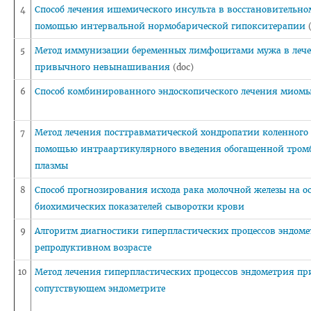
Отдел по идеологической и воспитательной работе
4
Способ лечения ишемического инсульта в восстановительном
помощью интервальной нормобарической гипокситерапии
(
Студенческий клуб
5
Метод иммунизации беременных лимфоцитами мужа в леч
Спортивный клуб
привычного невынашивания
(doc)
Cоциально-педагогическая и психологическая служба
6
Способ комбинированного эндоскопического лечения миом
Кураторы
Совет волонтеров
7
Метод лечения посттравматической хондропатии коленного 
помощью интраартикулярного введения обогащенной тром
2025 год — Год благоустройства
плазмы
Год качества
8
Способ прогнозирования исхода рака молочной железы на 
Год мира и созидания
биохимических показателей сыворотки крови
Великая Победа
9
Алгоритм диагностики гиперпластических процессов эндоме
Год исторической памяти
репродуктивном возрасте
Я - грамадзянiн Беларусi
10
Метод лечения гиперпластических процессов эндометрия пр
сопутствующем эндометрите
Единый день голосования