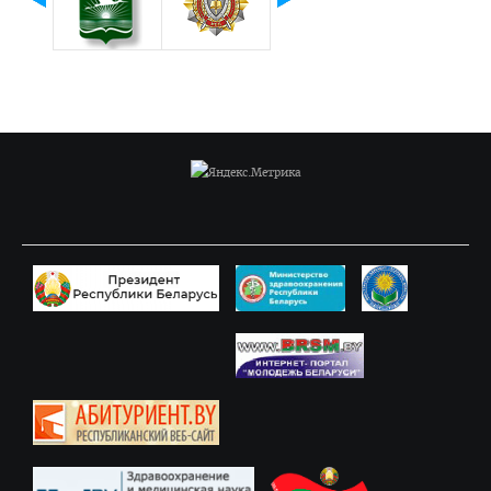
Программы клинической ординатуры
Расписание
Материалы для подготовки к квалификационному экзамену
Руководители клинической ординатуры
Вопросы к вступительным экзаменам
Информация для поступающих в клиническую ординатуру
Форма отчета клинического ординатора
Нормативные документы
Магистратура
Аспирантура/Докторантура
Повышение квалификации
Подтверждение квалификации (лечебное дело)
Подтверждение квалификации (педиатрия)