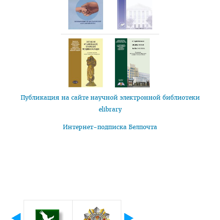
Объявления
Методическое обеспечение интернатуры
Планы и программы интернатуры
Текущая аттестация
Информация к квалификационному экзамену
Нормативные документы
Публикация на сайте научной электронной библиотеки
Школа врача-интерна, провизора-интерна
elibrary
Клиническая ординатура
Интернет-подписка Белпочта
Материалы для клинических ординаторов в СДО
Контрольные цифры приема
Перечень документов для приема в клиническую
ординатуру
Порядок приема для граждан Республики Беларусь