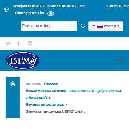
Телефоны ВГМУ
/
Горячая линия ВГМУ
Девиз ВГМУ
admin@vsmu.by
Искать...
G
Русский
gp
fb
tt
УНИВЕРСИТЕТ
Вы здесь:
Главная
История университета
Новые методы лечения, диагностики и профилактики
заболеваний
Структура ВГМУ
Научная деятельность
Руководство
Перечень инструкций ВГМУ 2012 г.
Факультеты
Лечебный