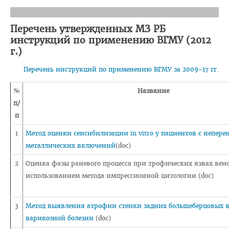
Педиатрический факультет
Перечень утвержденных МЗ РБ
Фармацевтический
инструкций по применению ВГМУ (2012
г.)
Стоматологический
Перечень инструкций по применению ВГМУ за 2009-17 гг.
Подготовки иностранных граждан
Довузовской подготовки
№
Название
п/
ФПКиП по педагогике и психологии
п
Повышения квалификации и переподготовки кадров
1
Метод оценки сенсибилизации in vitro у пациентов с непер
Кафедры
металлических включений
(doc)
Подразделения
2
Оценка фазы раневого процесса при трофических язвах вено
использованием метода импрессионной цитологии (doc)
Система менеджмента качества
Идеологическая и воспитательная работа в вузе
3
Метод выявления атрофии стенки задних большеберцовых 
Герои Беларуси
варикозной болезни
(doc)