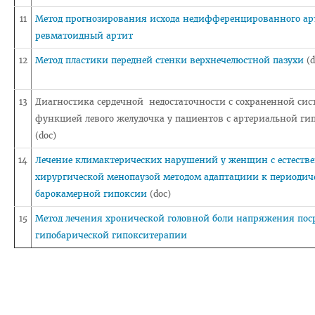
Навстречу референдуму
11
Метод прогнозирования исхода недифференцированного ар
Год народного единства
ревматоидный артит
Стратегия: Молодежь Беларуси - 20.30
12
Метод пластики передней стенки верхнечелюстной пазухи
(d
Военно-патриотический Клуб «Служу Отечеству»
13
Диагностика сердечной недостаточности с сохраненной сис
ПОО «Белорусский Союз Женщин»
функцией левого желудочка у пациентов с артериальной ги
ПО РОО «Белая Русь»
(doc)
Совет ветеранов ВГМУ
14
Лечение климактерических нарушений у женщин с естеств
хирургической менопаузой методом адаптациии к периодич
Каталог учебных дисциплин
барокамерной гипоксии
(doc)
Награды сотрудников ВГМУ
15
Метод лечения хронической головной боли напряжения пос
Заслуженный деятель науки БССР
гипобарической гипокситерапии
Медаль Ф. Скорины
Заслуженный врач РБ
Заслуженный деятель науки РБ