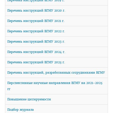
Перечень инструкций ВГМУ 2019 г.
План приема на целевые места
Перечень инструкций ВГМУ 2020 г.
Пункты оформления и выдачи договоров о целевой
Перечень инструкций ВГМУ 2021 г.
подготовке-2026
Заказчик: Министерство здравоохранения
Перечень инструкций ВГМУ 2022 г.
Заказчик: организации спорта
Перечень инструкций ВГМУ 2023 г.
Заказчик: Государственный комитет судебных экспертиз
Перечень инструкций ВГМУ 2024 г.
Заказчик: организации системы труда и соцзащиты
Перечень инструкций ВГМУ 2025 г.
Заказчик: БелЛекоЦентр
Перечень инструкций, разработанных сотрудниками ВГМУ
Памятка абитуриенту 2026
Перспективные научные направления ВГМУ на 2021-2025
Алгоритм подачи документов для целевиков
гг
Вступительный экзамен
Повышение цитируемости
Карта целевика
Подбор журнала
"Горячая линия" по целевой подготовке