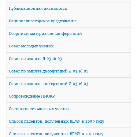
Приемная комиссия
Публикационная активность
Вступительная кампания
Рационализаторское предложение
Университетские олимпиады
Сборники материалов конференций
Приказ о зачислении победителей
Совет молодых ученых
Положение об олимпиадах
Совет по защите Д 03.16.03
Квоты для зачисления
Совет по защите диссертаций Д 03.16.01
Приказ о результатах
Алгоритм подачи документов для победителей
Совет по защите диссертаций Д 03.16.03
университетских олимпиад
Сопровождение НИОКР
Архив проходных баллов
Состав совета молодых ученых
Общежитие
Список патентов, полученных ВГМУ в 2009 году
Заочная форма обучения
Для иностранных граждан
Список патентов, полученных ВГМУ в 2010 году