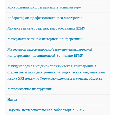
Навстречу референдуму
Контрольные цифры приема в аспирантуру
Год народного единства
Лаборатории профессионального мастерства
Стратегия: Молодежь Беларуси - 20.30
Лекарственные средства, разработанные ВГМУ
Военно-патриотический Клуб «Служу Отечеству»
Материалы заочной интернет-конференции
ПОО «Белорусский Союз Женщин»
ПО РОО «Белая Русь»
Материалы международной научно-практической
конференции, посвященной 80-летию ВГМУ
Совет ветеранов ВГМУ
Каталог учебных дисциплин
Международная научно-практическая конференция
студентов и молодых ученых «Студенческая медицинская
Награды сотрудников ВГМУ
наука XXI века» и Форум молодежных научных обществ
Заслуженный деятель науки БССР
Методические инструкции
Медаль Ф. Скорины
Наука
Заслуженный врач РБ
Научно-исследовательская лаборатория ВГМУ
Заслуженный деятель науки РБ