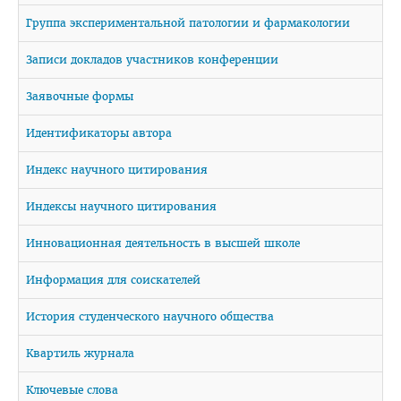
Отдел по идеологической и воспитательной работе
Группа экспериментальной патологии и фармакологии
Студенческий клуб
Записи докладов участников конференции
Спортивный клуб
Заявочные формы
Cоциально-педагогическая и психологическая служба
Кураторы
Идентификаторы автора
Совет волонтеров
Индекс научного цитирования
2025 год — Год благоустройства
Индексы научного цитирования
Год качества
Инновационная деятельность в высшей школе
Год мира и созидания
Информация для соискателей
Великая Победа
История студенческого научного общества
Год исторической памяти
Я - грамадзянiн Беларусi
Квартиль журнала
Единый день голосования
Ключевые слова