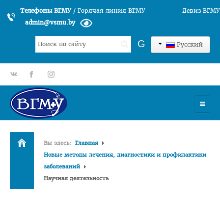
Телефоны ВГМУ
/
Горячая линия ВГМУ
Девиз ВГМУ
admin@vsmu.by
Искать...
G
Русский
gp
fb
tt
УНИВЕРСИТЕТ
Вы здесь:
Главная
История университета
Новые методы лечения, диагностики и профилактики
заболеваний
Структура ВГМУ
Научная деятельность
Руководство
Факультеты
Лечебный