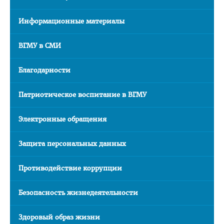
Последипломная подготовка
Информационные материалы
Клиническая ординатура
Стоимость обучения
ВГМУ в СМИ
Подача документов
Благодарности
Информация для рекрутинговых компаний
Патриотическое воспитание в ВГМУ
Официальные представители
Наши лучшие выпускники
Электронные обращения
Отзывы выпускников
Защита персональных данных
Воспитательная работа
Документы
Противодействие коррупции
Информационно - консультационный пункт
Безопасность жизнедеятельности
Для граждан РФ
Здоровый образ жизни
Проморолики о ВГМУ