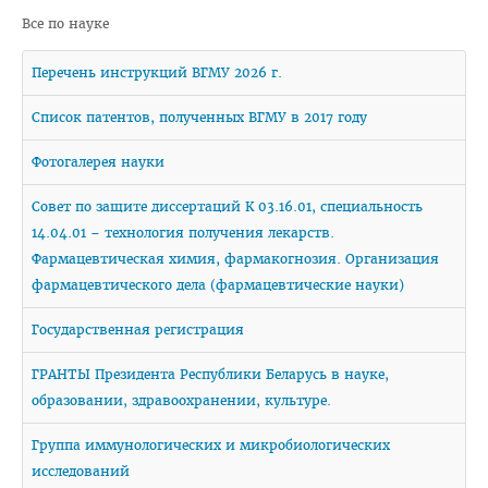
Все по науке
Педиатрический факультет
Перечень инструкций ВГМУ 2026 г.
Фармацевтический
Стоматологический
Список патентов, полученных ВГМУ в 2017 году
Подготовки иностранных граждан
Фотогалерея науки
Довузовской подготовки
Cовет по защите диссертаций К 03.16.01, специальность
ФПКиП по педагогике и психологии
14.04.01 – технология получения лекарств.
Фармацевтическая химия, фармакогнозия. Организация
Повышения квалификации и переподготовки кадров
фармацевтического дела (фармацевтические науки)
Кафедры
Государственная регистрация
Подразделения
ГРАНТЫ Президента Республики Беларусь в науке,
Система менеджмента качества
образовании, здравоохранении, культуре.
Идеологическая и воспитательная работа в вузе
Группа иммунологических и микробиологических
Герои Беларуси
исследований