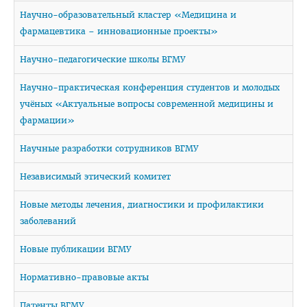
Медаль «За трудовые заслуги»
Научно-образовательный кластер «Медицина и
фармацевтика – инновационные проекты»
Почётная грамота Национального собрания РБ
Научно-педагогические школы ВГМУ
Почётная грамота Совета Министров РБ
Благодарность Президента РБ
Научно-практическая конференция студентов и молодых
учёных «Актуальные вопросы современной медицины и
Почётная грамота Администрации Президента РБ
фармации»
Заслуженный работник образования РБ
Научные разработки сотрудников ВГМУ
Благодарность Председателя Палаты представителей
Национального собрания РБ
Независимый этический комитет
Благодарность Администрации Президента РБ
Новые методы лечения, диагностики и профилактики
заболеваний
Благодарность Премьер-министра РБ
АБИТУРИЕНТУ
Новые публикации ВГМУ
Факультет довузовской подготовки
Нормативно-правовые акты
Порядок приема на ФДП 2026
Патенты ВГМУ