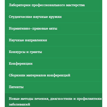
Объявления
Лаборатории профессионального мастерства
Методическое обеспечение интернатуры
Студенческие научные кружки
Планы и программы интернатуры
Текущая аттестация
Нормативно-правовые акты
Информация к квалификационному экзамену
Научные направления
Нормативные документы
Конкурсы и гранты
Школа врача-интерна, провизора-интерна
Клиническая ординатура
Конференции
Материалы для клинических ординаторов в СДО
Сборники материалов конференций
Контрольные цифры приема
Перечень документов для приема в клиническую
Патенты
ординатуру
Новые методы лечения, диагностики и профилактики
Порядок приема для граждан Республики Беларусь
заболеваний