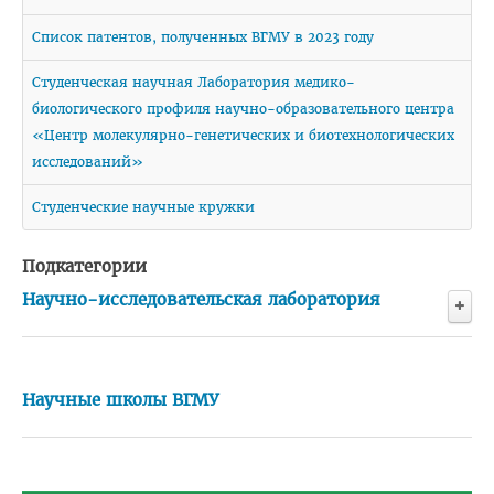
Правовое просвещение
Список патентов, полученных ВГМУ в 2023 году
Студенческий городок
Студенческая научная Лаборатория медико-
биологического профиля научно-образовательного центра
Студенческий совет ВГМУ
«Центр молекулярно-генетических и биотехнологических
Студенческий совет по качеству образования
исследований»
Лаборатории профессионального мастерства
Студенческие научные кружки
Каталог учебных дисциплин
Подкатегории
Комиссия по снижению оплаты, переводу на бюджет
Научно-исследовательская лаборатория
Нормативные документы
Образцы заявлений
ВЫПУСКНИКУ
Конкурсы и гранты
Научные школы ВГМУ
Сектор клинической ординатуры и интернатуры
Интернатура