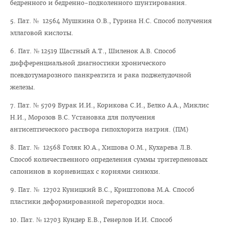
бедренного и бедренно-подколенного шунтирования.
Отдел по идеологической и воспитательной работе
Студенческий клуб
5. Пат. № 12564 Мушкина О.В., Гурина Н.С. Способ получения
эллаговой кислоты.
Спортивный клуб
6. Пат. № 12519 Щастный А.Т., Шиленок А.В. Способ
Cоциально-педагогическая и психологическая служба
дифференциальной диагностики хронического
Кураторы
псевдотумарозного панкреатита и рака поджелудочной
железы.
Совет волонтеров
7. Пат. № 5709 Бурак И.И., Корикова С.И., Белко А.А., Миклис
2025 год — Год благоустройства
Н.И., Морозов В.С. Установка для получения
Год качества
антисептического раствора гипохлорита натрия. (ПМ)
Год мира и созидания
8. Пат. № 12568 Голяк Ю.А., Хишова О.М., Кухарева Л.В.
Способ количественного определения суммы тритерпеновых
Великая Победа
сапонинов в корневищах с корнями синюхи.
Год исторической памяти
9. Пат. № 12702 Куницкий В.С., Криштопова М.А. Способ
Я - грамадзянiн Беларусi
пластики деформированной перегородки носа.
Единый день голосования
10. Пат. № 12703 Кундер Е.В., Генерлов И.И. Способ