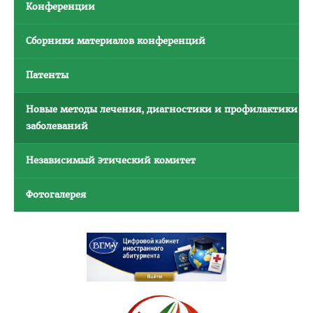
Конференции
Расписание
Стоимость обучения
Сборники материалов конференций
Документы
Патенты
Адрес
Новые методы лечения, диагностики и профилактики
Для иностранных граждан
заболеваний
Личный кабинет абитуриента
Независимый этический комитет
Сроки вступительной кампании 2026
План приема в ВГМУ 2026
Фотогалерея
Количество поданных заявлений и конкурс 2026
Порядок приема в ВГМУ 2026
Нормативная документация
Целевая подготовка
Общая информация