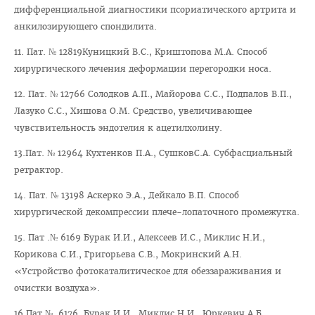
Навстречу референдуму
дифференциальной диагностики псориатического артрита и
анкилозирующего спондилита.
Год народного единства
11. Пат. № 12819Куницкий В.С., Криштопова М.А. Способ
Стратегия: Молодежь Беларуси - 20.30
хирургического лечения деформации перегородки носа.
Военно-патриотический Клуб «Служу Отечеству»
12. Пат. № 12766 Солодков А.П., Майорова С.С., Подпалов В.П.,
ПОО «Белорусский Союз Женщин»
Лазуко С.С., Хишова О.М. Средство, увеличивающее
чувствительность эндотелия к ацетилхолину.
ПО РОО «Белая Русь»
13.Пат. № 12964 Кухтенков П.А., СушковС.А. Субфасциальный
Совет ветеранов ВГМУ
ретрактор.
Каталог учебных дисциплин
14. Пат. № 13198 Аскерко Э.А., Дейкало В.П. Способ
Награды сотрудников ВГМУ
хирургической декомпрессии плече-лопаточного промежутка.
Заслуженный деятель науки БССР
15. Пат .№ 6169 Бурак И.И., Алексеев И.С., Миклис Н.И.,
Корикова С.И., Григорьева С.В., Мокринский А.Н.
Медаль Ф. Скорины
«Устройство фотокаталитическое для обеззараживания и
Заслуженный врач РБ
очистки воздуха».
Заслуженный деятель науки РБ
16.Пат.№ 6176 Бурак И.И., Миклис Н.И., Юркевич А.Б.,