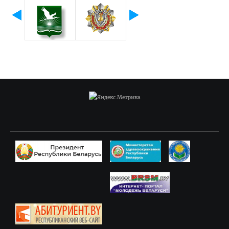
Программы клинической ординатуры
Расписание
Материалы для подготовки к квалификационному экзамену
Руководители клинической ординатуры
Вопросы к вступительным экзаменам
Информация для поступающих в клиническую ординатуру
Форма отчета клинического ординатора
Нормативные документы
Магистратура
Аспирантура/Докторантура
Повышение квалификации
Подтверждение квалификации (лечебное дело)
Подтверждение квалификации (педиатрия)