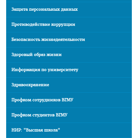
Часто задаваемые вопросы 2025
Защита персональных данных
Стоимость обучения в ВГМУ
Противодействие коррупции
Профориентация
Безопасность жизнедеятельности
СТУДЕНТУ
Первокурснику
Здоровый образ жизни
Расписание
Информация по университету
Дневная форма обучения
Заочная форма обучения
Здравоохранение
Экзамены
Профком сотрудников ВГМУ
Подготовительное отделение
Профком студентов ВГМУ
Практика
Студенческое научное общество
НИР: "Высшая школа"
БРСМ