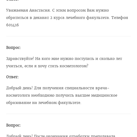
Навстречу референдуму
Уважаемая Анастасия. С этим вопросом Вам нужно
Год народного единства
обратиться в деканат 2 курса лечебного факультета. Телефон
601416
Стратегия: Молодежь Беларуси - 20.30
Военно-патриотический Клуб «Служу Отечеству»
ПОО «Белорусский Союз Женщин»
Вопрос:
ПО РОО «Белая Русь»
Здравствуйте! На кого мне нужно поступать и сколько лет
учиться, если я хочу стать косметологом?
Совет ветеранов ВГМУ
Ответ:
Каталог учебных дисциплин
Добрый день! Для получения специальности врача-
Награды сотрудников ВГМУ
косметолога необходимо получить высшее медицинское
Заслуженный деятель науки БССР
образование на лечебном факультете.
Медаль Ф. Скорины
Заслуженный врач РБ
Вопрос:
Заслуженный деятель науки РБ
Добрый день! После окончания отработки преподавала