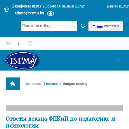
Телефоны ВГМУ
/
Горячая линия ВГМУ
Девиз ВГМУ
admin@vsmu.by
Искать...
G
Русский
gp
fb
tt
УНИВЕРСИТЕТ
Вы здесь:
Главная
Вопрос декану
История университета
Структура ВГМУ
Руководство
Ответы декана ФПКиП по педагогике и
Факультеты
психологии
Лечебный