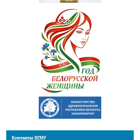
Порядок приема для граждан Республики Беларусь
Программы клинической ординатуры
Расписание
Материалы для подготовки к квалификационному экзамену
Руководители клинической ординатуры
Вопросы к вступительным экзаменам
Информация для поступающих в клиническую ординатуру
Форма отчета клинического ординатора
Нормативные документы
Магистратура
Аспирантура/Докторантура
Повышение квалификации
Подтверждение квалификации (лечебное дело)
Контакты ВГМУ