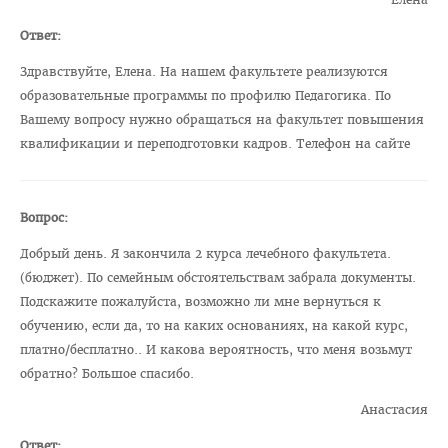
Отдел по идеологической и воспитательной работе
Ответ:
Студенческий клуб
Здравствуйте, Елена. На нашем факультете реализуются
Спортивный клуб
образовательные программы по профилю Педагогика. По
Cоциально-педагогическая и психологическая служба
Вашему вопросу нужно обращаться на факультет повышения
квалификации и переподготовки кадров. Телефон на сайте
Кураторы
Совет волонтеров
2025 год — Год благоустройства
Вопрос:
Год качества
Добрый день. Я закончила 2 курса лечебного факультета.
(бюджет). По семейным обстоятельствам забрала документы.
Год мира и созидания
Подскажите пожалуйста, возможно ли мне вернуться к
Великая Победа
обучению, если да, то на каких основаниях, на какой курс,
платно/бесплатно.. И какова вероятность, что меня возьмут
Год исторической памяти
обратно? Большое спасибо.
Я - грамадзянiн Беларусi
Анастасия
Единый день голосования
Ответ: