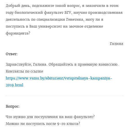
Добрый день, подскажите такой вопрос, я закончила в этом
Общая информация
году биологический факультет БГУ, научно производственная
План приема на целевые места
деятельность по специализации Генетика, могу ли я
поступить в Ваш университет на заочное отделение
Пункты оформления и выдачи договоров о целевой
фармацевта?
подготовке-2026
Галина
Заказчик: Министерство здравоохранения
Ответ:
Заказчик: организации спорта
Здравствуйте, Галина. Обращайтесь в приемную комиссию.
Заказчик: Государственный комитет судебных экспертиз
Контакты по ссылке
Заказчик: организации системы труда и соцзащиты
https://www.vsmu.by/abiturient/vstupitelnaya-kampaniya-
2019.html
Заказчик: БелЛекоЦентр
Памятка абитуриенту 2026
Алгоритм подачи документов для целевиков
Вопрос:
Вступительный экзамен
Что нужно для поступления на ваш факультет?
Можно ли поступить после 9-го класса?
Карта целевика