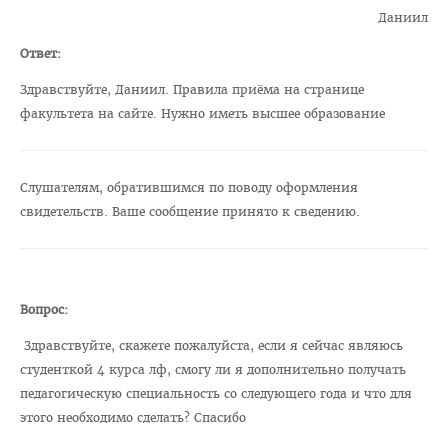
Даниил
"Горячая линия" по целевой подготовке
Ответ:
Приемная комиссия
Здравствуйте, Даниил. Правила приёма на странице
Вступительная кампания
факультета на сайте. Нужно иметь высшее образование
Университетские олимпиады
Приказ о зачислении победителей
Слушателям, обратившимся по поводу оформления
Положение об олимпиадах
свидетельств. Ваше сообщение принято к сведению.
Квоты для зачисления
Приказ о результатах
Алгоритм подачи документов для победителей
Вопрос:
университетских олимпиад
Здравствуйте, скажете пожалуйста, если я сейчас являюсь
Архив проходных баллов
студенткой 4 курса лф, смогу ли я дополнительно получать
педагогическую специальность со следующего года и что для
Общежитие
этого необходимо сделать? Спасибо
Заочная форма обучения