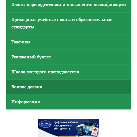
Интернатура
Планы переподготовки и повышения квалификации
Объявления
Примерные учебные планы и образовательные
Методическое обеспечение интернатуры
стандарты
Планы и программы интернатуры
Графики
Текущая аттестация
Рекламный буклет
Информация к квалификационному экзамену
Нормативные документы
Школа молодого преподавателя
Школа врача-интерна, провизора-интерна
Вопрос декану
Клиническая ординатура
Материалы для клинических ординаторов в СДО
Информация
Контрольные цифры приема
Перечень документов для приема в клиническую
ординатуру