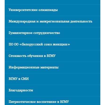
Подтверждение квалификации (педиатрия)
Университетские олимпиады
Подтверждение квалификации (провизоры)
Подтверждение квалификации (стоматология)
Международная и межрегиональная деятельность
Перераспределение
Гуманитарное сотрудничество
Алгоритм получения справки о самостоятельном
трудоустройстве
ПО ОО «Белорусский союз женщин»
Сектор поддержки молодых специалистов и интернов
Стоимость обучения в ВГМУ
Школа молодого специалиста
ИНОСТРАННЫМ ГРАЖДАНАМ
Информационные материалы
Цифровой кабинет иностранного абитуриента
ВГМУ в СМИ
Учебный процесс
Благодарности
План летнего приема иностранных граждан в 2026 году
Подача документов для поступления
Патриотическое воспитание в ВГМУ