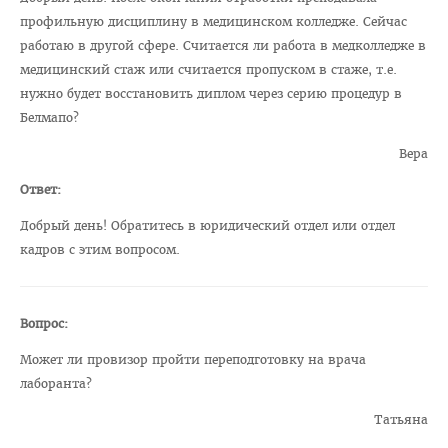
Медаль «За трудовые заслуги»
профильную дисциплину в медицинском колледже. Сейчас
работаю в другой сфере. Считается ли работа в медколледже в
Почётная грамота Национального собрания РБ
медицинский стаж или считается пропуском в стаже, т.е.
Почётная грамота Совета Министров РБ
нужно будет восстановить диплом через серию процедур в
Белмапо?
Благодарность Президента РБ
Вера
Почётная грамота Администрации Президента РБ
Ответ:
Заслуженный работник образования РБ
Добрый день! Обратитесь в юридический отдел или отдел
Благодарность Председателя Палаты представителей
кадров с этим вопросом.
Национального собрания РБ
Благодарность Администрации Президента РБ
Вопрос:
Благодарность Премьер-министра РБ
Может ли провизор пройти переподготовку на врача
АБИТУРИЕНТУ
лаборанта?
Факультет довузовской подготовки
Татьяна
Порядок приема на ФДП 2026