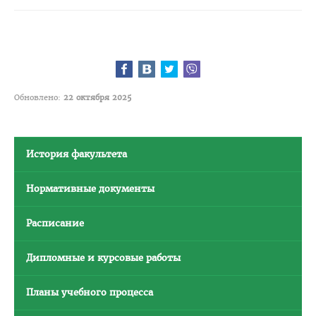
БРСМ
Правовое просвещение
Студенческий городок
Обновлено:
22 октября 2025
Студенческий совет ВГМУ
Студенческий совет по качеству образования
Лаборатории профессионального мастерства
История факультета
Каталог учебных дисциплин
Нормативные документы
Комиссия по снижению оплаты, переводу на бюджет
Нормативные документы
Расписание
Образцы заявлений
Дипломные и курсовые работы
ВЫПУСКНИКУ
Планы учебного процесса
Сектор клинической ординатуры и интернатуры