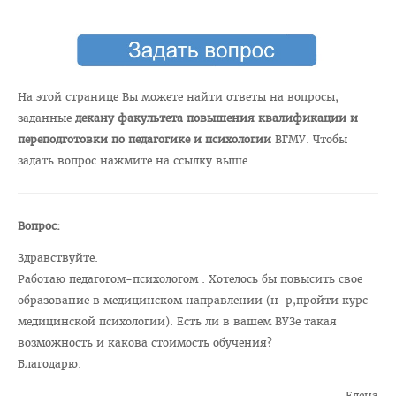
Педиатрический факультет
Фармацевтический
Стоматологический
На этой странице Вы можете найти ответы на вопросы,
заданные
декану факультета повышения квалификации и
Подготовки иностранных граждан
переподготовки по педагогике и психологии
ВГМУ. Чтобы
Довузовской подготовки
задать вопрос нажмите на ссылку выше.
ФПКиП по педагогике и психологии
Повышения квалификации и переподготовки кадров
Вопрос:
Кафедры
Здравствуйте.
Подразделения
Работаю педагогом-психологом . Хотелось бы повысить свое
образование в медицинском направлении (н-р,пройти курс
Система менеджмента качества
медицинской психологии). Есть ли в вашем ВУЗе такая
Идеологическая и воспитательная работа в вузе
возможность и какова стоимость обучения?
Благодарю.
Герои Беларуси
Елена