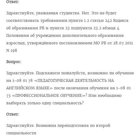
Ответ:
Для иностранных граждан
Здравствуйте, уважаемая студентка. Нет. Это не будет
Часто задаваемые вопросы 2025
соответствовать требованиям пункта 1.2 статьи 242 Кодекса
об образовании РБ и пункта 23 подпункта 23.2 абзаца 4
Стоимость обучения в ВГМУ
Положения об учреждении дополнительного образования
Профориентация
взрослых, утверждённого постановлением МО РБ от 28.07.2011
N 198
СТУДЕНТУ
Вопрос:
Первокурснику
Здравствуйте. Подскажите пожалуйста, возможно ли обучение
Расписание
на 1-08 01 78 «ПЕДАГОГИЧЕСКАЯ ДЕЯТЕЛЬНОСТЬ НА
Дневная форма обучения
АНГЛИЙСКОМ ЯЗЫКЕ» после окончания обучения на 1-08 01
73 «ПРОФЕССИОНАЛЬНОЕ ОБУЧЕНИЕ»? Или необходимо
Заочная форма обучения
выбирать только одну специальность?
Экзамены
Ответ:
Подготовительное отделение
Здравствуйте. Возможна переподготовка по второй
Практика
специальности
Студенческое научное общество