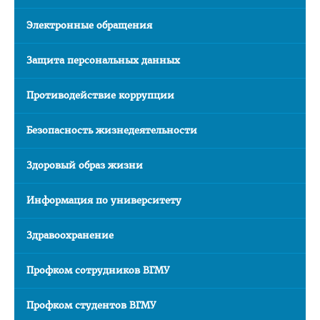
Стоимость обучения и др. расходы
Электронные обращения
Последипломная подготовка
Защита персональных данных
Клиническая ординатура
Стоимость обучения
Противодействие коррупции
Подача документов
Безопасность жизнедеятельности
Информация для рекрутинговых компаний
Официальные представители
Здоровый образ жизни
Наши лучшие выпускники
Информация по университету
Отзывы выпускников
Здравоохранение
Воспитательная работа
Документы
Профком сотрудников ВГМУ
Информационно - консультационный пункт
Профком студентов ВГМУ
Для граждан РФ