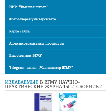
Проморолики о ВГМУ
НИР: "Высшая школа"
О трудоустройстве
Фотогалерея университета
Правила пребывания иностранных граждан на территории
РБ
Карта сайта
НАУКА
Административные процедуры
Выпускники ВГМУ
Telegram-канал "Медиацентр ВГМУ"
ИЗДАВАЕМЫЕ
В ВГМУ НАУЧНО-
ПРАКТИЧЕСКИЕ ЖУРНАЛЫ И СБОРНИКИ