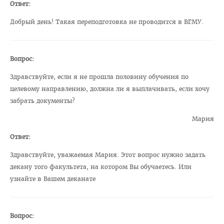
Ответ:
Расписание
Добрый день! Такая переподготовка не проводится в ВГМУ.
Стоимость обучения
Бюджетные места
Вопрос:
Документы
Здравствуйте, если я не прошла половину обучения по
Адрес
целевому направлению, должна ли я выплачивать, если хочу
Для иностранных граждан
забрать документы?
Личный кабинет абитуриента
Мария
Сроки вступительной кампании 2026
Ответ:
План приема в ВГМУ 2026
Здравствуйте, уважаемая Мария. Этот вопрос нужно задать
декану того факультета, на котором Вы обучаетесь. Или
Количество поданных заявлений и конкурс 2026
узнайте в Вашем деканате
Порядок приема в ВГМУ 2026
Нормативная документация
Вопрос:
Целевая подготовка