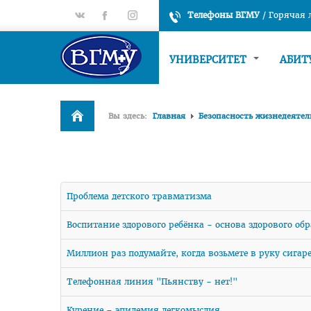
gp
fb
tt
Телефоны ВГМУ
/
Горячая
УНИВЕРСИТЕТ
АБИТ
Вы здесь:
Главная
Безопасность жизнедеятел
Проблема детского травматизма
Воспитание здорового ребёнка - основа здорового об
Миллион раз подумайте, когда возьмете в руку сигарет
Телефонная линия "Пьянству - нет!"
Курение – эпидемия легкомыслия